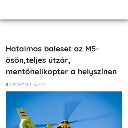
Hatalmas baleset az M5-
ösön,teljes útzár,
mentőhelikopter a helyszínen
Anonymous
7:14