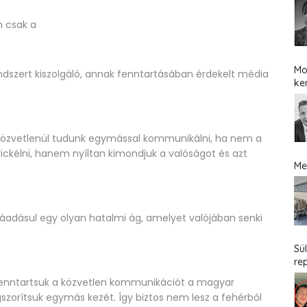
m csak a
Mo
rendszert kiszolgáló, annak fenntartásában érdekelt média
ke
közvetlenül tudunk egymással kommunikálni, ha nem a
ickélni, hanem nyíltan kimondjuk a valóságot és azt
Me
Ráadásul egy olyan hatalmi ág, amelyet valójában senki
Sü
re
 fenntartsuk a közvetlen kommunikációt a magyar
rítsuk egymás kezét. Így biztos nem lesz a fehérből