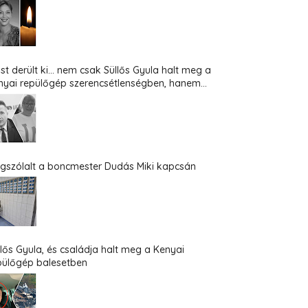
st derült ki... nem csak Süllős Gyula halt meg a
nyai repülőgép szerencsétlenségben, hanem...
gszólalt a boncmester Dudás Miki kapcsán
llős Gyula, és családja halt meg a Kenyai
pülőgép balesetben