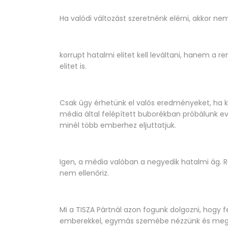
Ha valódi változást szeretnénk elérni, akkor ne
korrupt hatalmi elitet kell leváltani, hanem a 
elitet is.
Csak úgy érhetünk el valós eredményeket, ha 
média által felépített buborékban próbálunk ev
minél több emberhez eljuttatjuk.
Igen, a média valóban a negyedik hatalmi ág. 
nem ellenőriz.
Mi a TISZA Pártnál azon fogunk dolgozni, hogy
emberekkel, egymás szemébe nézzünk és megszo