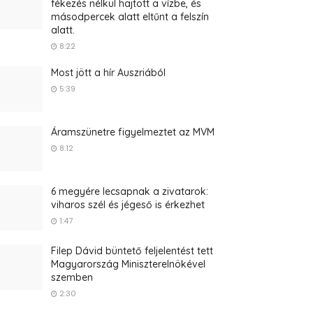
fékezés nélkül hajtott a vízbe, és
másodpercek alatt eltűnt a felszín
alatt.
8:22
Most jött a hír Auszriából
5:39
Áramszünetre figyelmeztet az MVM
8:12
6 megyére lecsapnak a zivatarok:
viharos szél és jégeső is érkezhet
1:47
Filep Dávid büntető feljelentést tett
Magyarország Miniszterelnökével
szemben
2:30