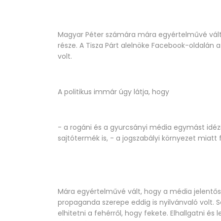
Magyar Péter számára mára egyértelművé vált,
része. A Tisza Párt alelnöke Facebook-oldalán a
volt.
A politikus immár úgy látja, hogy
- a rogáni és a gyurcsányi média egymást idézi
sajtótermék is, - a jogszabályi környezet miatt f
Mára egyértelművé vált, hogy a média jelentős 
propaganda szerepe eddig is nyilvánvaló volt.
elhitetni a fehérről, hogy fekete. Elhallgatni és