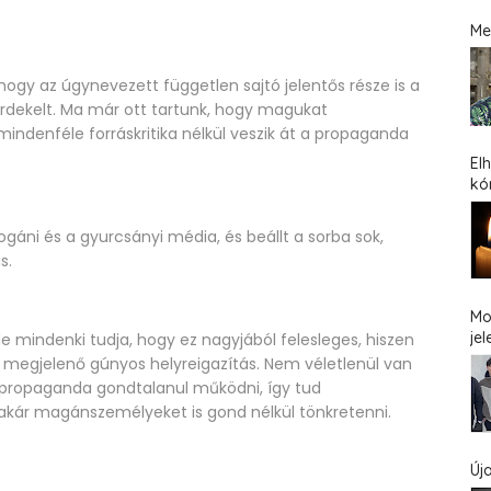
Me
 hogy az úgynevezett független sajtó jelentős része is a
rdekelt. Ma már ott tartunk, hogy magukat
indenféle forráskritika nélkül veszik át a propaganda
El
kó
gáni és a gyurcsányi média, és beállt a sorba sok,
s.
Mo
jel
de mindenki tudja, hogy ez nagyjából felesleges, hiszen
 megjelenő gúnyos helyreigazítás. Nem véletlenül van
 a propaganda gondtalanul működni, így tud
 akár magánszemélyeket is gond nélkül tönkretenni.
Új