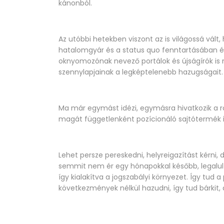
kánonból.
Az utóbbi hetekben viszont az is világossá vált,
hatalomgyár és a status quo fenntartásában é
oknyomozónak nevező portálok és újságírók is m
szennylapjainak a legképtelenebb hazugságait.
Ma már egymást idézi, egymásra hivatkozik a ro
magát függetlenként pozícionáló sajtótermék i
Lehet persze pereskedni, helyreigazítást kérni, 
semmit nem ér egy hónapokkal később, legalul
így kialakítva a jogszabályi környezet. Így tud
következmények nélkül hazudni, így tud bárkit,