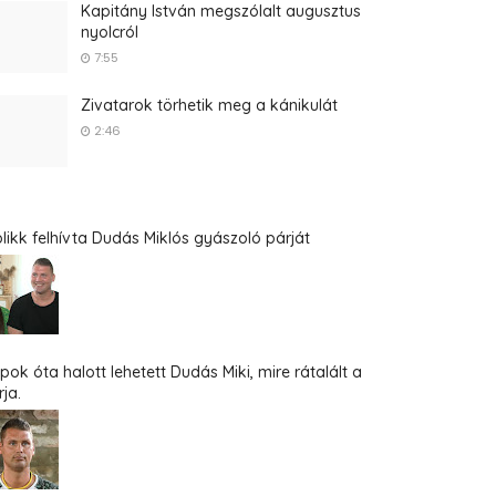
Kapitány István megszólalt augusztus
nyolcról
7:55
Zivatarok törhetik meg a kánikulát
2:46
blikk felhívta Dudás Miklós gyászoló párját
pok óta halott lehetett Dudás Miki, mire rátalált a
ja.