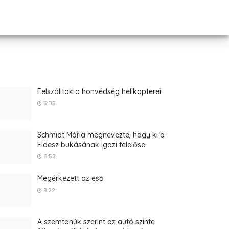
Felszálltak a honvédség helikopterei.
5:05
Schmidt Mária megnevezte, hogy ki a
Fidesz bukásának igazi felelőse
6:53
Megérkezett az eső
8:22
A szemtanúk szerint az autó szinte