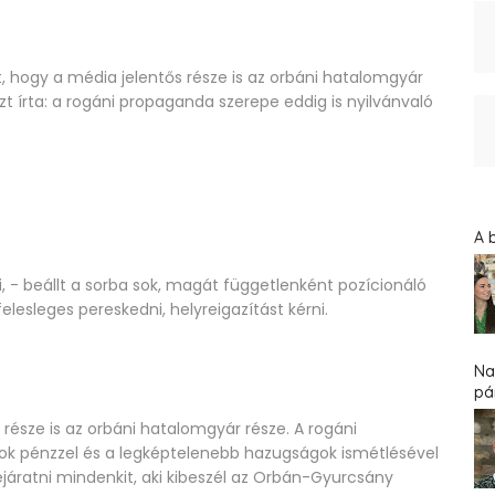
 hogy a média jelentős része is az orbáni hatalomgyár
zt írta: a rogáni propaganda szerepe eddig is nyilvánvaló
A 
, - beállt a sorba sok, magát függetlenként pozícionáló
elesleges pereskedni, helyreigazítást kérni.
Na
pár
része is az orbáni hatalomgyár része. A rogáni
 Sok pénzzel és a legképtelenebb hazugságok ismétlésével
 lejáratni mindenkit, aki kibeszél az Orbán-Gyurcsány