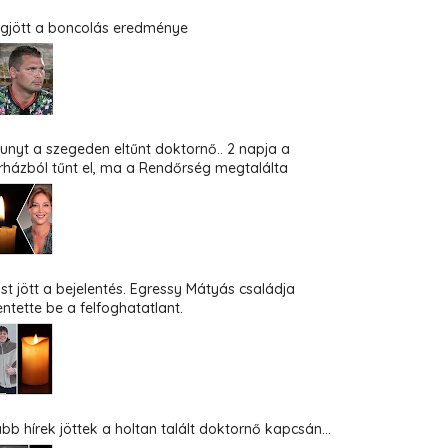
gjött a boncolás eredménye
hunyt a szegeden eltűnt doktornő.. 2 napja a
rházból tűnt el, ma a Rendőrség megtalálta
st jött a bejelentés. Egressy Mátyás családja
entette be a felfoghatatlant.
abb hírek jöttek a holtan talált doktornő kapcsán...