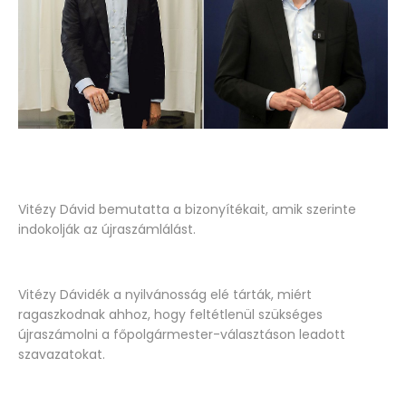
Vitézy Dávid bemutatta a bizonyítékait, amik szerinte
indokolják az újraszámlálást.
Vitézy Dávidék a nyilvánosság elé tárták, miért
ragaszkodnak ahhoz, hogy feltétlenül szükséges
újraszámolni a főpolgármester-választáson leadott
szavazatokat.