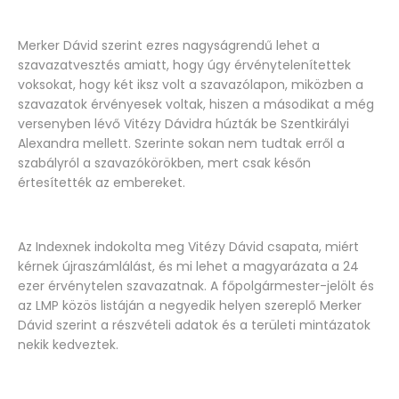
Merker Dávid szerint ezres nagyságrendű lehet a
szavazatvesztés amiatt, hogy úgy érvénytelenítettek
voksokat, hogy két iksz volt a szavazólapon, miközben a
szavazatok érvényesek voltak, hiszen a másodikat a még
versenyben lévő Vitézy Dávidra húzták be Szentkirályi
Alexandra mellett. Szerinte sokan nem tudtak erről a
szabályról a szavazókörökben, mert csak későn
értesítették az embereket.
Az Indexnek indokolta meg Vitézy Dávid csapata, miért
kérnek újraszámlálást, és mi lehet a magyarázata a 24
ezer érvénytelen szavazatnak. A főpolgármester-jelölt és
az LMP közös listáján a negyedik helyen szereplő Merker
Dávid szerint a részvételi adatok és a területi mintázatok
nekik kedveztek.