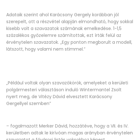
Adataik szerint ahol Karácsony Gergely korábban jól
szerepelt, ott a részvétel alapján elmondható, hogy sokkal
kisebb volt a szavazatok számának emelkedése. 1-1,5
százalékos győzelemre számítottak, ezt írták felül az
érvénytelen szavazatok. „Egy ponton megborult a modell,
látszott, hogy valami nem stimmel.”
„Például voltak olyan szavazókörök, amelyeket a kerületi
polgármesteri választáson induló Wintermantel Zsolt
nyert meg, de Vitézy Dávid elvesztett Karácsony
Gergellyel szemben”
– fogalmazott Merker Dávid, hozzátéve, hogy a VII. és IV.
kerületben adtak le kirívóan magas arányban érvénytelen
szavazatot a fővárosi listás voksokhoz képest