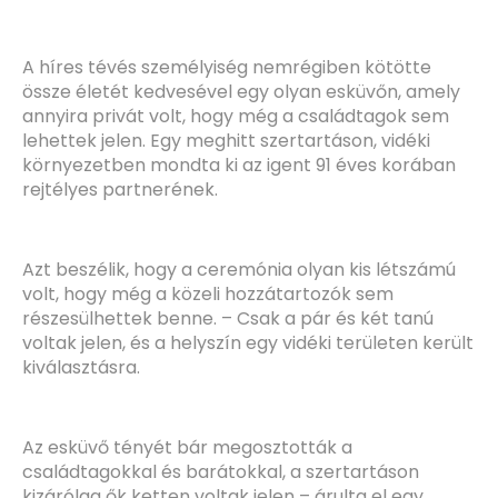
A híres tévés személyiség nemrégiben kötötte
össze életét kedvesével egy olyan esküvőn, amely
annyira privát volt, hogy még a családtagok sem
lehettek jelen. Egy meghitt szertartáson, vidéki
környezetben mondta ki az igent 91 éves korában
rejtélyes partnerének.
Azt beszélik, hogy a ceremónia olyan kis létszámú
volt, hogy még a közeli hozzátartozók sem
részesülhettek benne. – Csak a pár és két tanú
voltak jelen, és a helyszín egy vidéki területen került
kiválasztásra.
Az esküvő tényét bár megosztották a
családtagokkal és barátokkal, a szertartáson
kizárólag ők ketten voltak jelen – árulta el egy