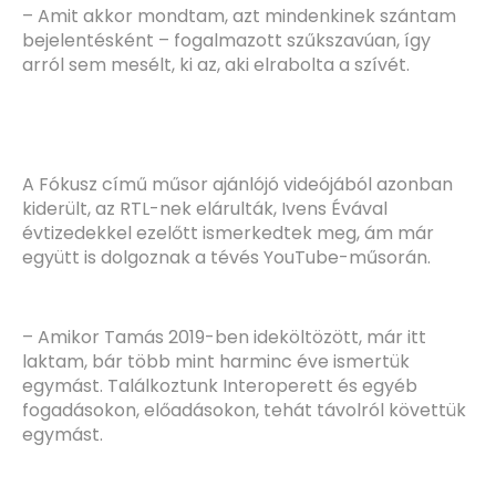
– Amit akkor mondtam, azt mindenkinek szántam
bejelentésként – fogalmazott szűkszavúan, így
arról sem mesélt, ki az, aki elrabolta a szívét.
A Fókusz című műsor ajánlójó videójából azonban
kiderült, az RTL-nek elárulták, Ivens Évával
évtizedekkel ezelőtt ismerkedtek meg, ám már
együtt is dolgoznak a tévés YouTube-műsorán.
– Amikor Tamás 2019-ben ideköltözött, már itt
laktam, bár több mint harminc éve ismertük
egymást. Találkoztunk Interoperett és egyéb
fogadásokon, előadásokon, tehát távolról követtük
egymást.