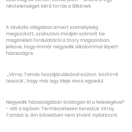
névtelenséget kérő forrás a Blikknek.
A tévézés világában ismert személyiség
megszokott, szűkszavú módján számolt be
magánéleti fordulatáról a Story magazinban,
jelezve, hogy immár negyedik alkalommal lépett
házasságra.
„Vitray Tamás hozzájárulásával ezúton ‘közhírré
tesszük’, hogy már egy ideje nincs egyedül.
Negyedik házasságában boldogan él a feleségével”
– állt a lapban. Természetesen kerestük Vitray
Tamást is, ám bővebben nem kívánt nyilatkozni.