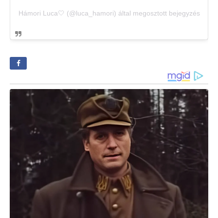
Hámori Luca🤍 (@luca_hamori) által megosztott bejegyzés