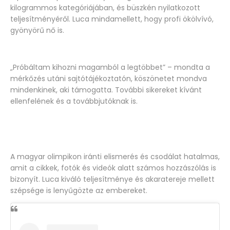
kilogrammos kategóriájában, és büszkén nyilatkozott
teljesítményéről. Luca mindamellett, hogy profi ökölvívó,
gyönyörű nő is.
„Próbáltam kihozni magamból a legtöbbet” – mondta a
mérkőzés utáni sajtótájékoztatón, köszönetet mondva
mindenkinek, aki támogatta. További sikereket kívánt
ellenfelének és a továbbjutóknak is.
A magyar olimpikon iránti elismerés és csodálat hatalmas,
amit a cikkek, fotók és videók alatt számos hozzászólás is
bizonyít. Luca kiváló teljesítménye és akaratereje mellett
szépsége is lenyűgözte az embereket.