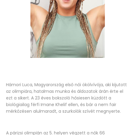
Hámori Luca, Magyarország első női ökölvívója, aki kijutott
az olimpiára, hatalmas munka és áldozatok árán érte el
ezt a sikert. A 23 éves bokszoló hősiesen küzdött a
biológiailag férfi Imane Khelif ellen, és bár a nem fair
mérkőzésen alulmaradt, a szurkolók szívét megnyerte.
A párizsi olimpián az 5. helyen végzett a nők 66