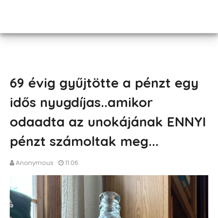
69 évig gyűjtötte a pénzt egy
idős nyugdíjas..amikor
odaadta az unokájának ENNYI
pénzt számoltak meg...
Anonymous
11:06