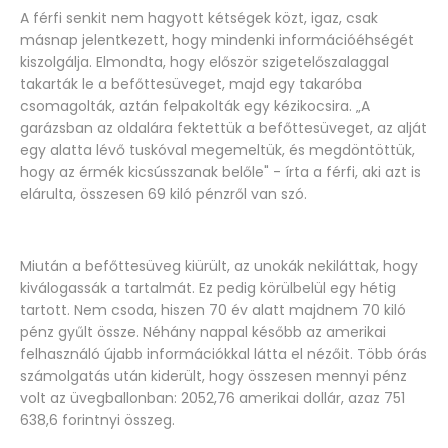
A férfi senkit nem hagyott kétségek közt, igaz, csak
másnap jelentkezett, hogy mindenki információéhségét
kiszolgálja. Elmondta, hogy először szigetelőszalaggal
takarták le a befőttesüveget, majd egy takaróba
csomagolták, aztán felpakolták egy kézikocsira. „A
garázsban az oldalára fektettük a befőttesüveget, az alját
egy alatta lévő tuskóval megemeltük, és megdöntöttük,
hogy az érmék kicsússzanak belőle" - írta a férfi, aki azt is
elárulta, összesen 69 kiló pénzről van szó.
Miután a befőttesüveg kiürült, az unokák nekiláttak, hogy
kiválogassák a tartalmát. Ez pedig körülbelül egy hétig
tartott. Nem csoda, hiszen 70 év alatt majdnem 70 kiló
pénz gyűlt össze. Néhány nappal később az amerikai
felhasználó újabb információkkal látta el nézőit. Több órás
számolgatás után kiderült, hogy összesen mennyi pénz
volt az üvegballonban: 2052,76 amerikai dollár, azaz 751
638,6 forintnyi összeg.