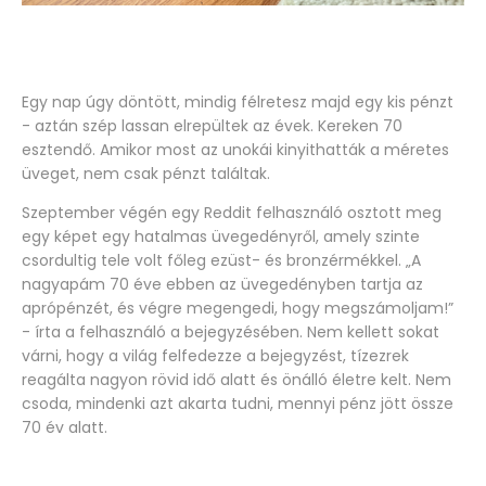
Egy nap úgy döntött, mindig félretesz majd egy kis pénzt
- aztán szép lassan elrepültek az évek. Kereken 70
esztendő. Amikor most az unokái kinyithatták a méretes
üveget, nem csak pénzt találtak.
Szeptember végén egy Reddit felhasználó osztott meg
egy képet egy hatalmas üvegedényről, amely szinte
csordultig tele volt főleg ezüst- és bronzérmékkel. „A
nagyapám 70 éve ebben az üvegedényben tartja az
aprópénzét, és végre megengedi, hogy megszámoljam!”
- írta a felhasználó a bejegyzésében. Nem kellett sokat
várni, hogy a világ felfedezze a bejegyzést, tízezrek
reagálta nagyon rövid idő alatt és önálló életre kelt. Nem
csoda, mindenki azt akarta tudni, mennyi pénz jött össze
70 év alatt.