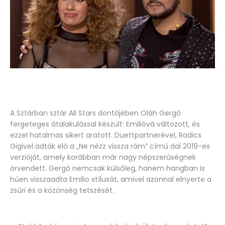
A Sztárban sztár All Stars döntőjében Oláh Gergő
fergeteges átalakulással készült: Emilióvá változott, és
ezzel hatalmas sikert aratott. Duettpartnerével, Radics
Gigivel adták elő a „Ne nézz vissza rám” című dal 2019-es
verzióját, amely korábban már nagy népszerűségnek
örvendett. Gergő nemcsak külsőleg, hanem hangban is
hűen visszaadta Emilio stílusát, amivel azonnal elnyerte a
zsűri és a közönség tetszését.