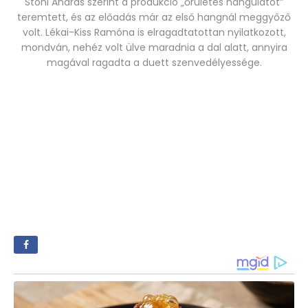
Stohl András szerint a produkció „őrületes hangulatot”
teremtett, és az előadás már az első hangnál meggyőző
volt. Lékai-Kiss Ramóna is elragadtatottan nyilatkozott,
mondván, nehéz volt ülve maradnia a dal alatt, annyira
magával ragadta a duett szenvedélyessége.