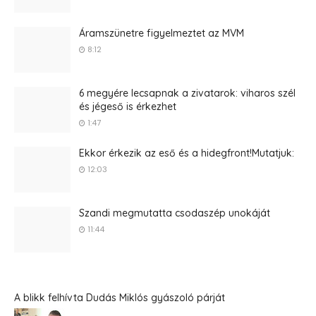
Áramszünetre figyelmeztet az MVM
8:12
6 megyére lecsapnak a zivatarok: viharos szél
és jégeső is érkezhet
1:47
Ekkor érkezik az eső és a hidegfront!Mutatjuk:
12:03
Szandi megmutatta csodaszép unokáját
11:44
A blikk felhívta Dudás Miklós gyászoló párját