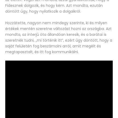
Fidesznek dolgozik, és hogy kém. Azt mondta, ezután
döntött úgy, hogy nyilatkozik a dolgaikról.
Hozzátette, nagyon nem mindegy szerinte, ki és milyen
értékek mentén szeretne változást hozni az országba. Azt
mondta, az interjú óta állandóan keresik, és a barátai is
szeretnék tudni, „mi történik itt”, ezért úgy döntött, hogy a
saját felületén fog beszámolni arról, amit megélt és
megtapasztalt, és itt fog kommunikálni.