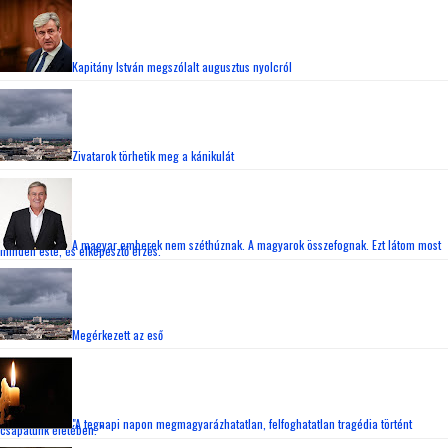
Kapitány István megszólalt augusztus nyolcról
Zivatarok törhetik meg a kánikulát
A magyar emberek nem széthúznak. A magyarok összefognak. Ezt látom most
minden este, és elképesztő érzés.
Megérkezett az eső
"A tegnapi napon megmagyarázhatatlan, felfoghatatlan tragédia történt
csapatunk életében. "