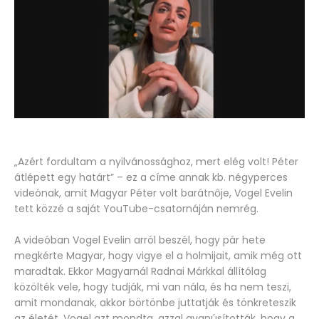
„Azért fordultam a nyilvánossághoz, mert elég volt! Péter
átlépett egy határt” – ez a címe annak kb. négyperces
videónak, amit Magyar Péter volt barátnője, Vogel Evelin
tett közzé a saját YouTube-csatornáján nemrég.
A videóban Vogel Evelin arról beszél, hogy pár hete
megkérte Magyar, hogy vigye el a holmijait, amik még ott
maradtak. Ekkor Magyarnál Radnai Márkkal állítólag
közölték vele, hogy tudják, mi van nála, és ha nem teszi,
amit mondanak, akkor börtönbe juttatják és tönkreteszik
az életét. Vogel azt mondta, azzal gyanúsították, hogy a