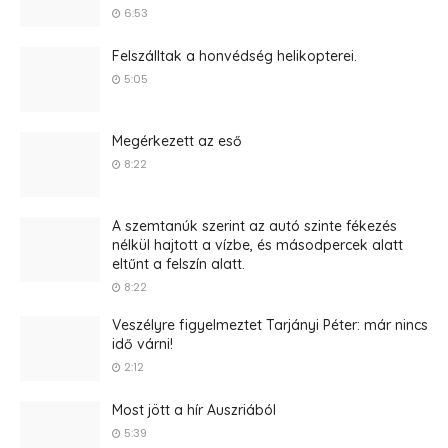
6:53
Felszálltak a honvédség helikopterei.
5:05
Megérkezett az eső
8:22
A szemtanúk szerint az autó szinte fékezés
nélkül hajtott a vízbe, és másodpercek alatt
eltűnt a felszín alatt.
8:22
Veszélyre figyelmeztet Tarjányi Péter: már nincs
idő várni!
2:12
Most jött a hír Auszriából
5:39