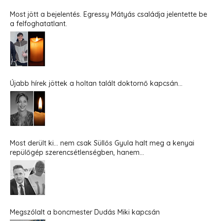
Most jött a bejelentés. Egressy Mátyás családja jelentette be
a felfoghatatlant.
Újabb hírek jöttek a holtan talált doktornő kapcsán...
Most derült ki... nem csak Süllős Gyula halt meg a kenyai
repülőgép szerencsétlenségben, hanem...
Megszólalt a boncmester Dudás Miki kapcsán