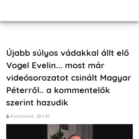
Újabb súlyos vádakkal állt elő
Vogel Evelin... most már
videósorozatot csinált Magyar
Péterről.. a kommentelők
szerint hazudik
Anonymous
3:35