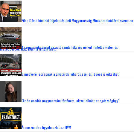
Filep Dávid büntető feljelentést tett Magyarország Miniszterelnökével szemben
A szemtanúk szerint az autó szinte fékezés nélkül hajtott a vízbe, és
másodpercek alatt eltűnt a felszín alatt.
6 megyére lecsapnak a zivatarok: viharos szél és jégeső is érkezhet
"Az én csodás nagymamám története, akivel elbánt az egészségügy"
Áramszünetre figyelmeztet az MVM