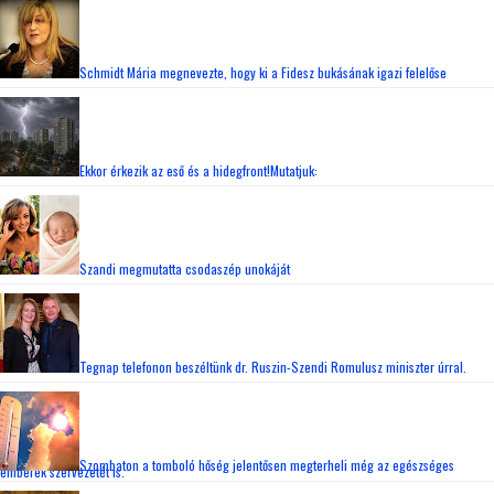
Schmidt Mária megnevezte, hogy ki a Fidesz bukásának igazi felelőse
Ekkor érkezik az eső és a hidegfront!Mutatjuk:
Szandi megmutatta csodaszép unokáját
Tegnap telefonon beszéltünk dr. Ruszin-Szendi Romulusz miniszter úrral.
Szombaton a tomboló hőség jelentősen megterheli még az egészséges
emberek szervezetét is.