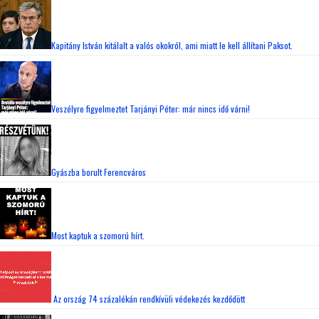
Kapitány István kitálalt a valós okokról, ami miatt le kell állítani Paksot.
Veszélyre figyelmeztet Tarjányi Péter: már nincs idő várni!
Gyászba borult Ferencváros
Most kaptuk a szomorú hírt.
Az ország 74 százalékán rendkívüli védekezés kezdődött