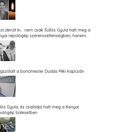
st derült ki... nem csak Süllős Gyula halt meg a
nyai repülőgép szerencsétlenségben, hanem...
gszólalt a boncmester Dudás Miki kapcsán
llős Gyula, és családja halt meg a Kenyai
pülőgép balesetben