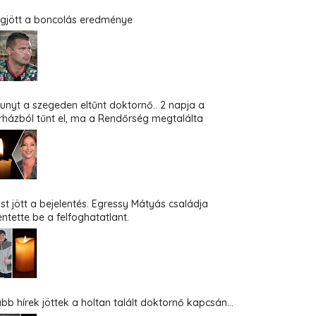
gjött a boncolás eredménye
hunyt a szegeden eltűnt doktornő.. 2 napja a
rházból tűnt el, ma a Rendőrség megtalálta
st jött a bejelentés. Egressy Mátyás családja
entette be a felfoghatatlant.
abb hírek jöttek a holtan talált doktornő kapcsán...