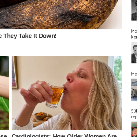
Mo
ke
Me
Sü
re