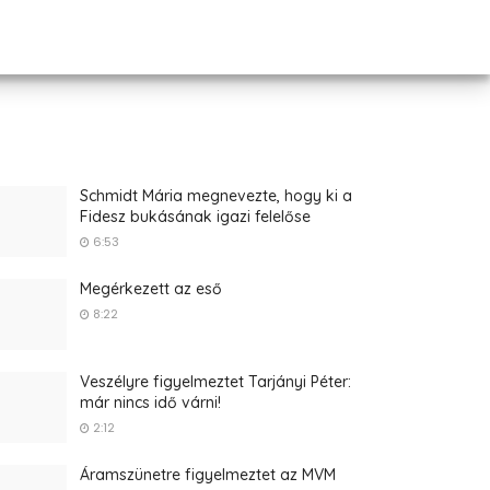
Schmidt Mária megnevezte, hogy ki a
Fidesz bukásának igazi felelőse
6:53
Megérkezett az eső
8:22
Veszélyre figyelmeztet Tarjányi Péter:
már nincs idő várni!
2:12
Áramszünetre figyelmeztet az MVM