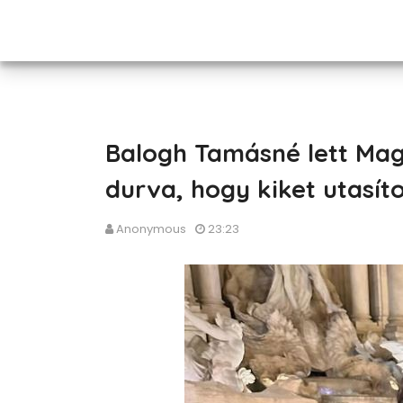
Balogh Tamásné lett Mag
durva, hogy kiket utasít
Anonymous
23:23