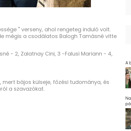
ssége " verseny, ahol rengeteg induló volt.
 de mégis a csodálatos Balogh Tamásné vitte
sné - 2, Zalatnay Cini, 3 -Falusi Mariann - 4,
A 
mert bájos külseje, főzési tudománya, és
báról a szavazókat.
Na
pár