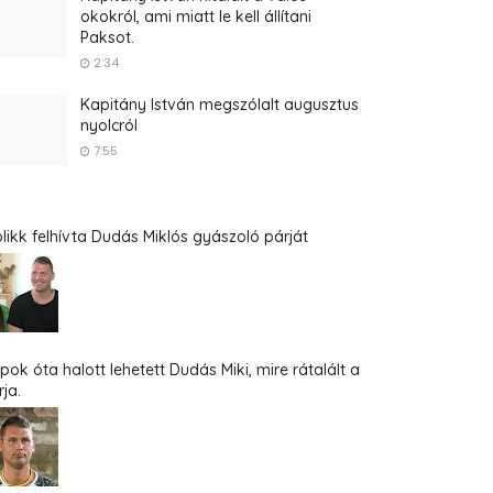
okokról, ami miatt le kell állítani
Paksot.
2:34
Kapitány István megszólalt augusztus
nyolcról
7:55
blikk felhívta Dudás Miklós gyászoló párját
pok óta halott lehetett Dudás Miki, mire rátalált a
ja.