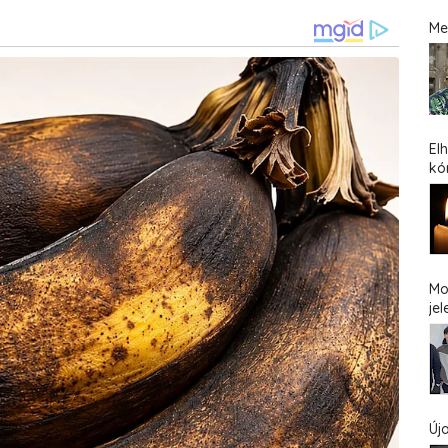
Me
El
kó
Mo
jel
Új