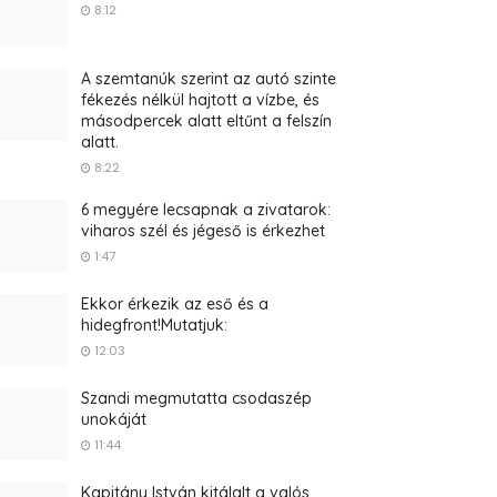
8:12
A szemtanúk szerint az autó szinte
fékezés nélkül hajtott a vízbe, és
másodpercek alatt eltűnt a felszín
alatt.
8:22
6 megyére lecsapnak a zivatarok:
viharos szél és jégeső is érkezhet
1:47
Ekkor érkezik az eső és a
hidegfront!Mutatjuk:
12:03
Szandi megmutatta csodaszép
unokáját
11:44
Kapitány István kitálalt a valós