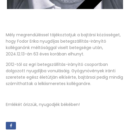
Mély megrendüléssel tájékoztatjuk a bajtársi közösséget,
hogy Fodor Erika nyugdíjas betegszállítás-irányító
kolléganőnk méltósággal viselt betegsége után,
2024.12.13-án 63 éves korában elhunyt.
2012-től az egri betegszállítás-irányító csoportban
dolgozott nyugdíjba vonulásáig. Gyógynövények iránti
szeretete egész életútján elkísérte, bajtársai pedig mindig
számíthattak a lelkiismeretes kolléganőre.
Emlékét őrizzük, nyugodjék békében!