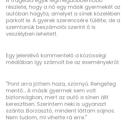
A tragédia egyik legmegdöbbentőbb
részlete, hogy a nő egy másik gyermekét az
autóban hagyta, amelyet a sínek közelében
parkolt le. A gyerek szerencsére túlélte, de a
szemtanúk beszámolói szerint ő is
veszélyben lehetett.
Egy jelenlévő kommentelő a közösségi
médiában így számolt be az eseményekről:
"Pont arra jöttem haza, szörnyű. Rengeteg
mentő… A másik gyermek sem volt
biztonságban, mert az autó a sínen állt
keresztben. Szerintem neki is ugyanazt
szánta. Borzasztó, mindent láttam sajnos.
Nem tudom, mi vihette rá erre."