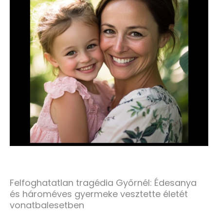
Felfoghatatlan tragédia Győrnél: Édesanya
és hároméves gyermeke vesztette életét
vonatbalesetben