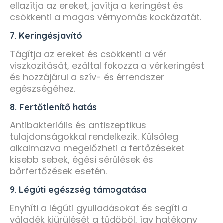
ellazítja az ereket, javítja a keringést és
csökkenti a magas vérnyomás kockázatát.
7. Keringésjavító
Tágítja az ereket és csökkenti a vér
viszkozitását, ezáltal fokozza a vérkeringést
és hozzájárul a szív- és érrendszer
egészségéhez.
8. Fertőtlenítő hatás
Antibakteriális és antiszeptikus
tulajdonságokkal rendelkezik. Külsőleg
alkalmazva megelőzheti a fertőzéseket
kisebb sebek, égési sérülések és
bőrfertőzések esetén.
9. Légúti egészség támogatása
Enyhíti a légúti gyulladásokat és segíti a
váladék kiürülését a tüdőből, így hatékony