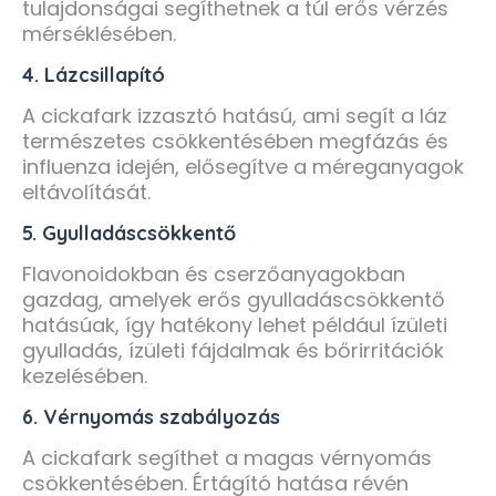
tulajdonságai segíthetnek a túl erős vérzés
mérséklésében.
4. Lázcsillapító
A cickafark izzasztó hatású, ami segít a láz
természetes csökkentésében megfázás és
influenza idején, elősegítve a méreganyagok
eltávolítását.
5. Gyulladáscsökkentő
Flavonoidokban és cserzőanyagokban
gazdag, amelyek erős gyulladáscsökkentő
hatásúak, így hatékony lehet például ízületi
gyulladás, ízületi fájdalmak és bőrirritációk
kezelésében.
6. Vérnyomás szabályozás
A cickafark segíthet a magas vérnyomás
csökkentésében. Értágító hatása révén