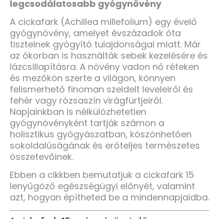
legcsodálatosabb gyógynövény
A cickafark (Achillea millefolium) egy évelő
gyógynövény, amelyet évszázadok óta
tisztelnek gyógyító tulajdonságai miatt. Már
az ókorban is használták sebek kezelésére és
lázcsillapításra. A növény vadon nő réteken
és mezőkön szerte a világon, könnyen
felismerhető finoman szeldelt leveleiről és
fehér vagy rózsaszín virágfürtjeiről.
Napjainkban is nélkülözhetetlen
gyógynövényként tartják számon a
holisztikus gyógyászatban, köszönhetően
sokoldalúságának és erőteljes természetes
összetevőinek.
Ebben a cikkben bemutatjuk a cickafark 15
lenyűgöző egészségügyi előnyét, valamint
azt, hogyan építheted be a mindennapjaidba.