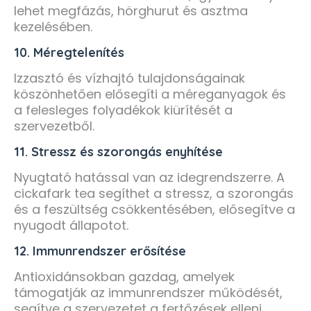
lehet megfázás, hörghurut és asztma
kezelésében.
10. Méregtelenítés
Izzasztó és vízhajtó tulajdonságainak
köszönhetően elősegíti a méreganyagok és
a felesleges folyadékok kiürítését a
szervezetből.
11. Stressz és szorongás enyhítése
Nyugtató hatással van az idegrendszerre. A
cickafark tea segíthet a stressz, a szorongás
és a feszültség csökkentésében, elősegítve a
nyugodt állapotot.
12. Immunrendszer erősítése
Antioxidánsokban gazdag, amelyek
támogatják az immunrendszer működését,
segítve a szervezetet a fertőzések elleni