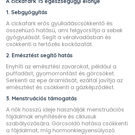
A cickafark 15 egészségügyi előnye
1. Sebgyógyítás
A cickafark erős gyulladáscsökkentő és
összehúzó hatású, ami felgyorsítja a sebek
gyógyulását. Segít a véralvadásban és
csökkenti a fertőzés kockázatát.
2. Emésztést segítő hatás
Enyhíti az emésztési zavarokat, például a
puffadást, gyomorrontást és görcsöket.
Serkenti az epe áramlását, ezáltal javítja az
emésztést és csökkenti a gázképződést.
3. Menstruációs támogatás
A nők hosszú ideje használják menstruációs
fájdalmak enyhítésére és ciklusuk
szabályozására. Görcsoldó hatása csökkenti
a fájdalmat, míg hormonkiegyensúlyozó