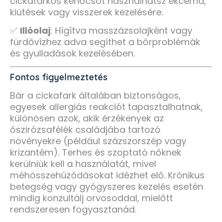
cickafarkos kenőcsöt használhatsz ekcéma,
kiütések vagy visszerek kezelésére.
✅
Illóolaj
: Hígítva masszázsolajként vagy
fürdővízhez adva segíthet a bőrproblémák
és gyulladások kezelésében.
Fontos figyelmeztetés
Bár a cickafark általában biztonságos,
egyesek allergiás reakciót tapasztalhatnak,
különösen azok, akik érzékenyek az
őszirózsafélék családjába tartozó
növényekre (például százszorszép vagy
krizantém). Terhes és szoptató nőknek
kerülniük kell a használatát, mivel
méhösszehúzódásokat idézhet elő. Krónikus
betegség vagy gyógyszeres kezelés esetén
mindig konzultálj orvosoddal, mielőtt
rendszeresen fogyasztanád.