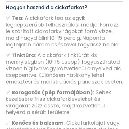
Hogyan használd a cickafarkot?
✅
Tea
: A cickafark tea az egyik
legnépszerűbb felhasználási módja. Forrázz
le szárított cickafarkvirágokat forró vízzel,
majd hagyd állni 10-15 percig. Naponta
legfeljebb három csészével fogyassz belőle.
✅
Tinktúra
: A cickafark tinktúrát kis
mennyiségben (10-15 csepp) fogyaszthatod
vízben hígítva vagy közvetlenül a nyelved alá
cseppentve. Különösen hatékony lehet
emésztési és menstruációs panaszok esetén.
✅
Borogatás (pép formájában)
: Sebek
kezelésére friss cickafarkleveleket és
virágokat zúzz össze, majd közvetlenül
helyezd a sérült területre.
✅
Kenőcs és balzsam
: Cickafarkolajat vagy