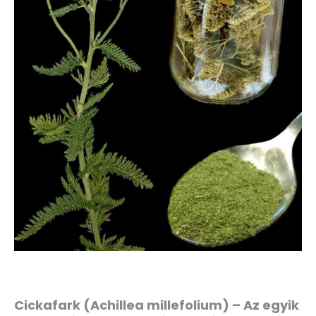
Cickafark (Achillea millefolium) – Az egyik