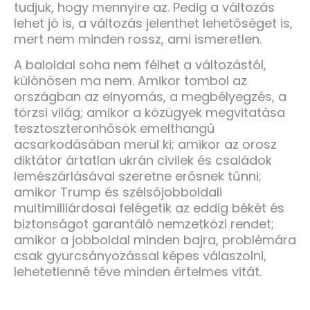
tudjuk, hogy mennyire az. Pedig a változás
lehet jó is, a változás jelenthet lehetőséget is,
mert nem minden rossz, ami ismeretlen.
A baloldal soha nem félhet a változástól,
különösen ma nem. Amikor tombol az
országban az elnyomás, a megbélyegzés, a
törzsi világ; amikor a közügyek megvitatása
tesztoszteronhősök emelthangú
acsarkodásában merül ki; amikor az orosz
diktátor ártatlan ukrán civilek és családok
lemészárlásával szeretne erősnek tűnni;
amikor Trump és szélsőjobboldali
multimilliárdosai felégetik az eddig békét és
biztonságot garantáló nemzetközi rendet;
amikor a jobboldal minden bajra, problémára
csak gyurcsányozással képes válaszolni,
lehetetlenné téve minden értelmes vitát.