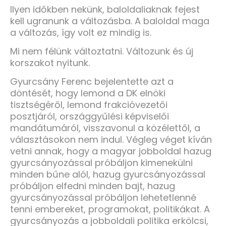
Ilyen időkben nekünk, baloldaliaknak fejest
kell ugranunk a változásba. A baloldal maga
a változás, így volt ez mindig is.
Mi nem félünk változtatni. Változunk és új
korszakot nyitunk.
Gyurcsány Ferenc bejelentette azt a
döntését, hogy lemond a DK elnöki
tisztségéről, lemond frakcióvezetői
posztjáról, országgyűlési képviselői
mandátumáról, visszavonul a közélettől, a
választásokon nem indul. Végleg véget kíván
vetni annak, hogy a magyar jobboldal hazug
gyurcsányozással próbáljon kimenekülni
minden bűne alól, hazug gyurcsányozással
próbáljon elfedni minden bajt, hazug
gyurcsányozással próbáljon lehetetlenné
tenni embereket, programokat, politikákat. A
gyurcsányozás a jobboldali politika erkölcsi,