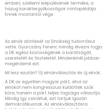
emberi, szellemi leépülésének terméke, a
hazug karaktergyilkosságok mintapéldája.
Ennek mostantól vége.
Az elnök döntését az Elnökség tudomásul
vette. Gyurcsány Ferenc mindig élvezni fogja
a DK egész közösségének a barátságát,
szeretetét és tiszteletét. Mindenkinél jobban
megérdemli ezt.
Mi lesz ezután? Új elnökválasztás és új elnök.
A DK az egyetlen magyar párt, ahol az
elnököt nem kongresszusi küldöttek szűk
köre, hanem a párt teljes tagsága választja.
Mindig így csináltuk, ezt tartjuk igazán
demokratikusnak. Az elnökválasztásra