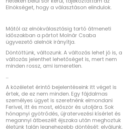
heteken belül sor kerül, tájékoztattam az
Elnökséget, hogy a választáson elindulok.
Mától az elnökválasztásig tartó átmeneti
időszakban a pártot Molnár Csaba
ügyvezető alelnök irányítja.
Döntöttünk, változunk. A változás lehet jó is, a
változás jelenthet lehetőséget is, mert nem
minden rossz, ami ismeretlen.
...
A közéletet érintő bejelentéseink itt véget is
értek, de ez nem minden. Egy fájdalmas
személyes ügyet is szeretnénk elmondani
Ferivel, itt és most, először és utoljára. Sok
hónapnyi gyötrődés, újratervezési kísérlet és
megannyi átbeszélt éjszaka után meghoztuk
életünk talán legnehezebb döntését: elválunk.