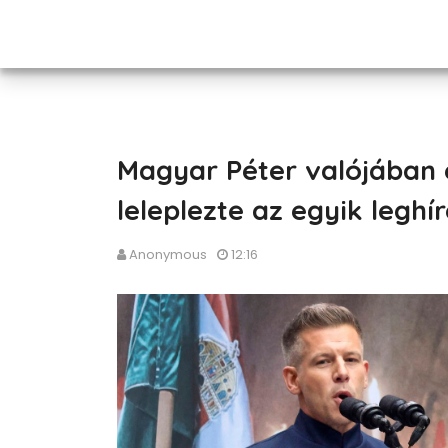
Magyar Péter valójában e
leleplezte az egyik leghí
Anonymous
12:16