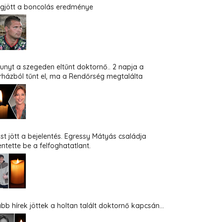
gjött a boncolás eredménye
hunyt a szegeden eltűnt doktornő.. 2 napja a
rházból tűnt el, ma a Rendőrség megtalálta
st jött a bejelentés. Egressy Mátyás családja
entette be a felfoghatatlant.
abb hírek jöttek a holtan talált doktornő kapcsán...