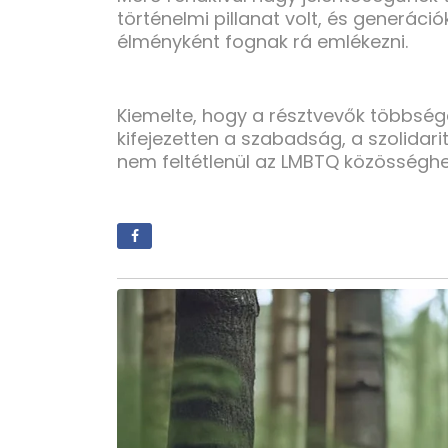
történelmi pillanat volt, és generáci
élményként fognak rá emlékezni.
Kiemelte, hogy a résztvevők többsége
kifejezetten a szabadság, a szolidar
nem feltétlenül az LMBTQ közösséghe