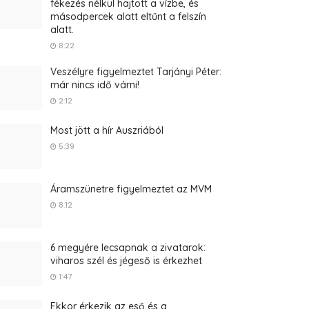
fékezés nélkül hajtott a vízbe, és
másodpercek alatt eltűnt a felszín
alatt.
8:22
Veszélyre figyelmeztet Tarjányi Péter:
már nincs idő várni!
2:12
Most jött a hír Auszriából
5:39
Áramszünetre figyelmeztet az MVM
8:12
6 megyére lecsapnak a zivatarok:
viharos szél és jégeső is érkezhet
1:47
Ekkor érkezik az eső és a