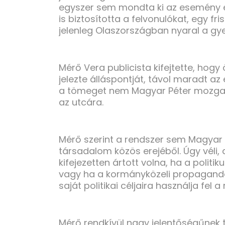
egyszer sem mondta ki az esemény e
is biztosította a felvonulókat, egy fr
jelenleg Olaszországban nyaral a gye
Mérő Vera publicista kifejtette, hogy
jelezte álláspontját, távol maradt az 
a tömeget nem Magyar Péter mozgat
az utcára.
Mérő szerint a rendszer sem Magyar
társadalom közös erejéből. Úgy véli,
kifejezetten ártott volna, ha a polit
vagy ha a kormányközeli propaganda
saját politikai céljaira használja fel 
Mérő rendkívül nagy jelentőségűnek ta