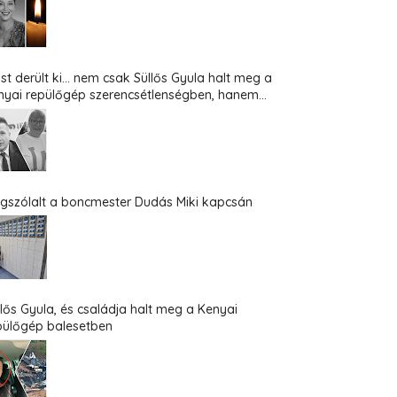
st derült ki... nem csak Süllős Gyula halt meg a
nyai repülőgép szerencsétlenségben, hanem...
gszólalt a boncmester Dudás Miki kapcsán
llős Gyula, és családja halt meg a Kenyai
pülőgép balesetben