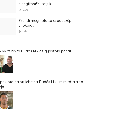
hidegfront!Mutatjuk:
12:03
Szandi megmutatta csodaszép
unokáját
11:44
blikk felhívta Dudás Miklós gyászoló párját
pok óta halott lehetett Dudás Miki, mire rátalált a
ja.