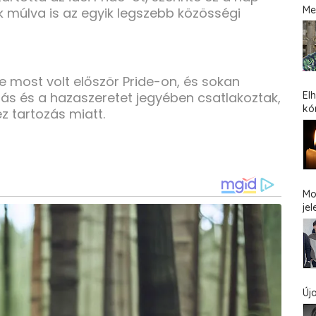
Me
ók múlva is az egyik legszebb közösségi
 most volt először Pride-on, és sokan
itás és a hazaszeretet jegyében csatlakoztak,
El
kó
z tartozás miatt.
Mo
jel
Új