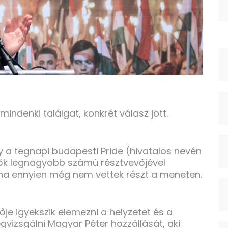
indenki találgat, konkrét válasz jött.
gy a tegnapi budapesti Pride (hivatalos nevén
ők legnagyobb számú résztvevőjével
oha ennyien még nem vettek részt a meneten.
ője igyekszik elemezni a helyzetet és a
vizsgálni Magyar Péter hozzállását, aki