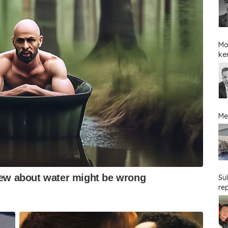
Mo
ke
Me
Sü
re