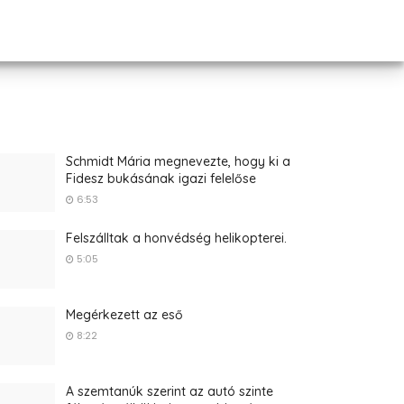
Schmidt Mária megnevezte, hogy ki a
Fidesz bukásának igazi felelőse
6:53
Felszálltak a honvédség helikopterei.
5:05
Megérkezett az eső
8:22
A szemtanúk szerint az autó szinte