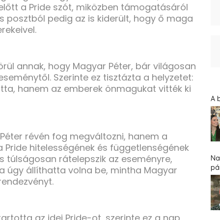
lőtt a Pride szót, miközben támogatásáról
iss posztból pedig az is kiderült, hogy ő maga
rekeivel.
 örül annak, hogy Magyar Péter, bár világosan
eseménytől. Szerinte ez tisztázta a helyzetet:
ta, hanem az emberek önmagukat vitték ki
A 
 Péter révén fog megváltozni, hanem a
 a Pride hitelességének és függetlenségének
ikus túlságosan rátelepszik az eseményre,
Na
pár
 úgy állíthatta volna be, mintha Magyar
a rendezvényt.
rtotta az idei Pride-ot, szerinte ez a nap