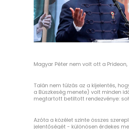
Magyar Péter nem volt ott a Prideon, m
Talán nem túlzás az a kijelentés, ho
a Büszkeség menete) volt minden id
megtartott betiltott rendezvénye: s
Azóta a közélet szinte összes szerepl
jelentőségét - különösen érdekes meg