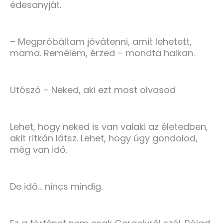
édesanyját.
– Megpróbáltam jóvátenni, amit lehetett,
mama. Remélem, érzed – mondta halkan.
Utószó – Neked, aki ezt most olvasod
Lehet, hogy neked is van valaki az életedben,
akit ritkán látsz. Lehet, hogy úgy gondolod,
még van idő.
De idő… nincs mindig.