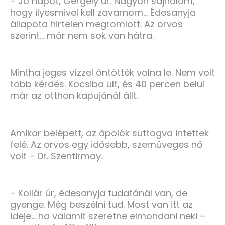
– Jó napot, Gergely úr. Nagyon sajnálom,
hogy ilyesmivel kell zavarnom… Édesanyja
állapota hirtelen megromlott. Az orvos
szerint… már nem sok van hátra.
Mintha jeges vízzel öntötték volna le. Nem volt
több kérdés. Kocsiba ült, és 40 percen belül
már az otthon kapujánál állt.
Amikor belépett, az ápolók suttogva intettek
felé. Az orvos egy idősebb, szemüveges nő
volt – Dr. Szentirmay.
– Kollár úr, édesanyja tudatánál van, de
gyenge. Még beszélni tud. Most van itt az
ideje… ha valamit szeretne elmondani neki –