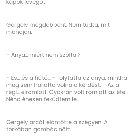
kapok levegőt.
Gergely megdöbbent. Nem tudta, mit
mondjon.
– Anya… miért nem szóltál?
– És… és a hűtő… – folytatta az anya, mintha
meg sem hallotta volna a kérdést. – Az a
régi… elromlott. Gyakran volt romlott az étel.
Néha éhesen feküdtem le.
Gergely arcát elöntötte a szégyen. A
torkában gombóc nőtt.