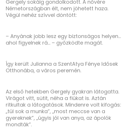
Gergely sokáig gondolkodott. A nővére
Németországban élt, nem jöhetett haza.
Végül nehéz szívvel döntött:
– Anyának jobb lesz egy biztonságos helyen…
ahol figyelnek rá… – győzködte magát.
Így került Julianna a SzentAtya Fénye Idősek
Otthonába, a város peremén.
Az első hetekben Gergely gyakran látogatta.
Virágot vitt, sütit, néha a fiúkat is. Aztán
ritkultak a látogatások. Mindenre volt kifogás:
„túl sok a munka”, „most meccse van a
gyereknek”, „úgyis jól van anya, az ápolók
mondták”.