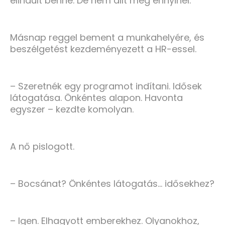
elindult benne. De nem állt meg ennyinél.
Másnap reggel bement a munkahelyére, és
beszélgetést kezdeményezett a HR-essel.
– Szeretnék egy programot indítani. Idősek
látogatása. Önkéntes alapon. Havonta
egyszer – kezdte komolyan.
A nő pislogott.
– Bocsánat? Önkéntes látogatás… idősekhez?
– Igen. Elhagyott emberekhez. Olyanokhoz,