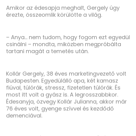
Amikor az édesapja meghalt, Gergely úgy
érezte, összeomlik körülötte a világ.
– Anya… nem tudom, hogy fogom ezt egyedül
csinálni – mondta, miközben megpróbálta
tartani magát a temetés után.
Kollár Gergely, 38 éves marketingvezető volt
Budapesten. Egyedülálló apa, két kamasz
fiúval, túlórák, stressz, fizetetlen túlórák. És
most itt volt a gyász is. A legrosszabbkor.
Édesanyja, özvegy Kollár Julianna, akkor már
76 éves volt, gyenge szívvel és kezdődő
demenciával.