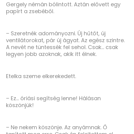
Gergely némán bólintott. Aztán elővett egy
papírt a zsebéből.
– Szeretnék adományozni. Új hűtőt, új
ventilátorokat, pár új ágyat. Az egész szintre.
A nevét ne tüntessék fel sehol. Csak… csak
legyen jobb azoknak, akik itt élnek.
Etelka szeme elkerekedett.
– Ez… óriási segítség lenne! Hálásan
köszönjük!
– Ne nekem köszönje. Az anyámnak. Ő