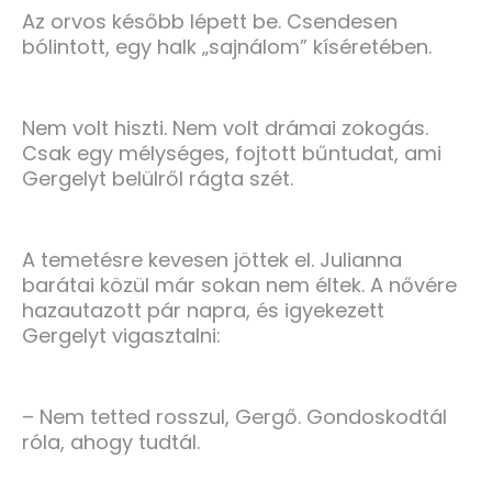
Az orvos később lépett be. Csendesen
bólintott, egy halk „sajnálom” kíséretében.
Nem volt hiszti. Nem volt drámai zokogás.
Csak egy mélységes, fojtott bűntudat, ami
Gergelyt belülről rágta szét.
A temetésre kevesen jöttek el. Julianna
barátai közül már sokan nem éltek. A nővére
hazautazott pár napra, és igyekezett
Gergelyt vigasztalni:
– Nem tetted rosszul, Gergő. Gondoskodtál
róla, ahogy tudtál.