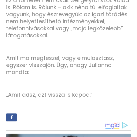
Ez a történet nem csak Gergelyről szól. Rólad
is. Rólam is. Rólunk – akik néha túl elfoglaltak
vagyunk, hogy észrevegyük: az igazi törődés
nem helyettesíthető intézményekkel,
telefonhívásokkal vagy „majd legközelebb”
látogatásokkal.
Amit ma megteszel, vagy elmulasztasz,
egyszer visszajön. Úgy, ahogy Julianna
mondta:
„Amit adsz, azt vissza is kapod.”