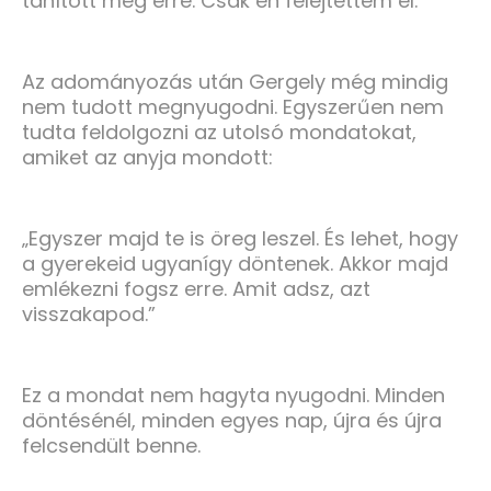
tanított meg erre. Csak én felejtettem el.
Az adományozás után Gergely még mindig
nem tudott megnyugodni. Egyszerűen nem
tudta feldolgozni az utolsó mondatokat,
amiket az anyja mondott:
„Egyszer majd te is öreg leszel. És lehet, hogy
a gyerekeid ugyanígy döntenek. Akkor majd
emlékezni fogsz erre. Amit adsz, azt
visszakapod.”
Ez a mondat nem hagyta nyugodni. Minden
döntésénél, minden egyes nap, újra és újra
felcsendült benne.