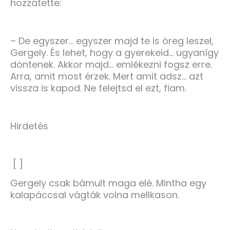
hozzátette:
– De egyszer… egyszer majd te is öreg leszel,
Gergely. És lehet, hogy a gyerekeid… ugyanígy
döntenek. Akkor majd… emlékezni fogsz erre.
Arra, amit most érzek. Mert amit adsz… azt
vissza is kapod. Ne felejtsd el ezt, fiam.
Hirdetés
[ ]
Gergely csak bámult maga elé. Mintha egy
kalapáccsal vágták volna mellkason.