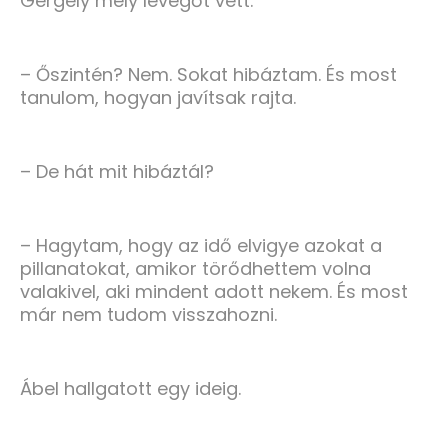
Gergely mély levegőt vett.
– Őszintén? Nem. Sokat hibáztam. És most
tanulom, hogyan javítsak rajta.
– De hát mit hibáztál?
– Hagytam, hogy az idő elvigye azokat a
pillanatokat, amikor törődhettem volna
valakivel, aki mindent adott nekem. És most
már nem tudom visszahozni.
Ábel hallgatott egy ideig.