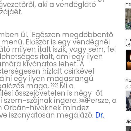
gvezetőről, aki a vendéglátó
Me
azájáét.
emben ül. Egészen megdöbbentő
El
 menü. Először is egy vendégnél
kó
ó milyen italt iszik, vagy sem, fel
lehetséges italt, ami egy ilyen
ára kívánatos lehet. A
rségesen hizlalt csirkével
gálni egy ilyen magasrangú
Mo
alázás maga. ￼ Mi a
jel
ési összejövetelen is négy-öt
i szem-szájnak ingere. ￼Persze, a
lan Orbán-hívőknek mindez
zve iszonyatosan megalázó.
Dr.
Új