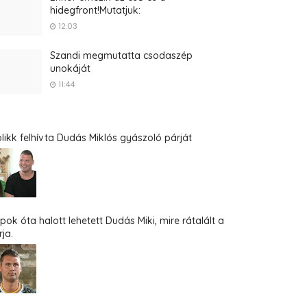
hidegfront!Mutatjuk:
12:03
Szandi megmutatta csodaszép
unokáját
11:44
blikk felhívta Dudás Miklós gyászoló párját
pok óta halott lehetett Dudás Miki, mire rátalált a
ja.