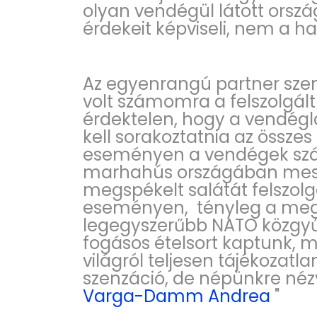
olyan vendégül látott orszá
érdekeit képviseli, nem a h
Az egyenrangú partner sz
volt számomra a felszolgált
érdektelen, hogy a vendéglát
kell sorakoztatnia az összes 
eseményen a vendégek szám
marhahús országában meste
megspékelt salátát felszol
eseményen, tényleg a meg
legegyszerűbb NATO közgyűl
fogásos ételsort kaptunk, m
világról teljesen tájékozat
szenzáció, de népünkre né
Varga-Damm Andrea
"