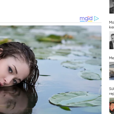
Mo
ke
Me
Sü
re