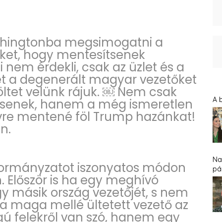
shingtonba megsimogatni a
ket, hogy mentesítsenek
em érdekli, csak az üzlet és a
ket a degenerált magyar vezetőket
költet velünk rájuk. ￼ Nem csak
A 
csenek, hanem a még ismeretlen
 évre mentené föl Trump hazánkat!
n.
Na
 kormányzatot iszonyatos módon
pár
Először is ha egy meghívó
y másik ország vezetőjét, s nem
y a maga mellé ültetett vezető az
ú felekről van szó, hanem egy