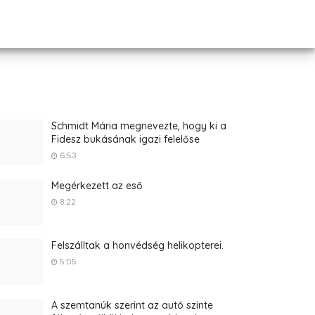
Schmidt Mária megnevezte, hogy ki a
Fidesz bukásának igazi felelőse
6:53
Megérkezett az eső
8:22
Felszálltak a honvédség helikopterei.
5:05
A szemtanúk szerint az autó szinte