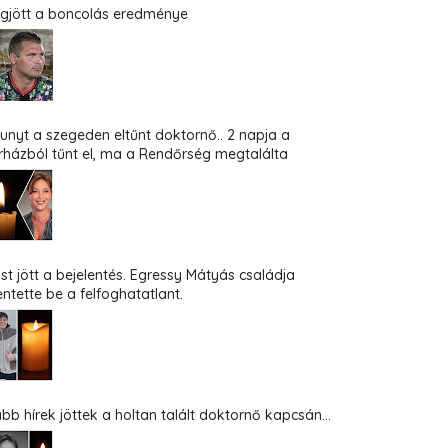
gjött a boncolás eredménye
hunyt a szegeden eltűnt doktornő.. 2 napja a
rházból tűnt el, ma a Rendőrség megtalálta
st jött a bejelentés. Egressy Mátyás családja
entette be a felfoghatatlant.
abb hírek jöttek a holtan talált doktornő kapcsán...