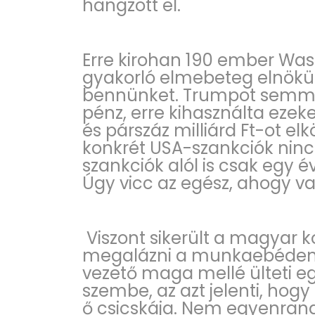
hangzott el.
Erre kirohan 190 ember Wa
gyakorló elmebeteg elnökü
bennünket. Trumpot semmi n
pénz, erre kihasználta eze
és párszáz milliárd Ft-ot el
konkrét USA-szankciók nin
szankciók alól is csak egy
Úgy vicc az egész, ahogy va
Viszont sikerült a magyar
megalázni a munkaebéden. 
vezető maga mellé ülteti eg
szembe, az azt jelenti, hog
ő csicskája. Nem egyenrang