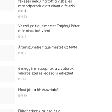
fékezés nélkül hajtott a vízbe, és
másodpercek alatt eltűnt a felszín
alatt.
8:22
Veszélyre figyelmeztet Tarjányi Péter:
már nincs idő várni!
2:12
Áramszünetre figyelmeztet az MVM
8:12
6 megyére lecsapnak a zivatarok:
viharos szél és jégeső is érkezhet
1:47
Most jött a hír Auszriából
5:39
Ekkor érkezik az eső és a