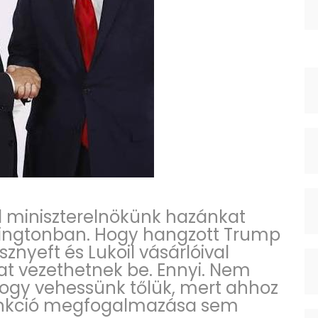
el miniszterelnökünk hazánkat
ingtonban. Hogy hangzott Trump
znyeft és Lukoil vásárlóival
t vezethetnek be. Ennyi. Nem
ogy vehessünk tőlük, mert ahhoz
zankció megfogalmazása sem