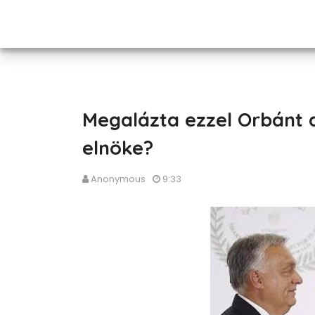
Megalázta ezzel Orbánt 
elnöke?
Anonymous
9:33