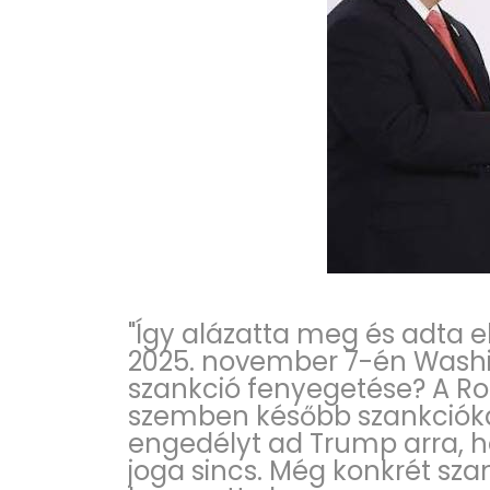
"Így alázatta meg és adta 
2025. november 7-én Wash
szankció fenyegetése? A Ros
szemben később szankcióka
engedélyt ad Trump arra, h
joga sincs. Még konkrét s