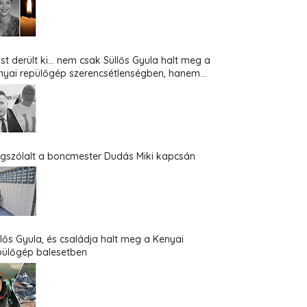
st derült ki... nem csak Süllős Gyula halt meg a
nyai repülőgép szerencsétlenségben, hanem...
gszólalt a boncmester Dudás Miki kapcsán
llős Gyula, és családja halt meg a Kenyai
pülőgép balesetben