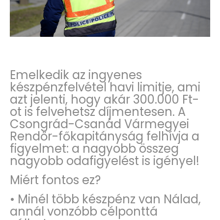
Emelkedik az ingyenes
készpénzfelvétel havi limitje, ami
azt jelenti, hogy akár 300.000 Ft-
ot is felvehetsz díjmentesen. A
Csongrád-Csanád Vármegyei
Rendőr-főkapitányság felhívja a
figyelmet: a nagyobb összeg
nagyobb odafigyelést is igényel!
Miért fontos ez?
• Minél több készpénz van Nálad,
annál vonzóbb célponttá