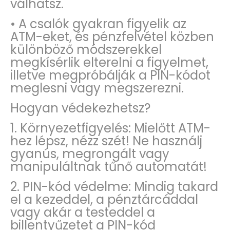
válhatsz.
• A csalók gyakran figyelik az
ATM-eket, és pénzfelvétel közben
különböző módszerekkel
megkísérlik elterelni a figyelmet,
illetve megpróbálják a PIN-kódot
meglesni vagy megszerezni.
Hogyan védekezhetsz?
1. Környezetfigyelés: Mielőtt ATM-
hez lépsz, nézz szét! Ne használj
gyanús, megrongált vagy
manipuláltnak tűnő automatát!
2. PIN-kód védelme: Mindig takard
el a kezeddel, a pénztárcáddal
vagy akár a testeddel a
billentyűzetet a PIN-kód