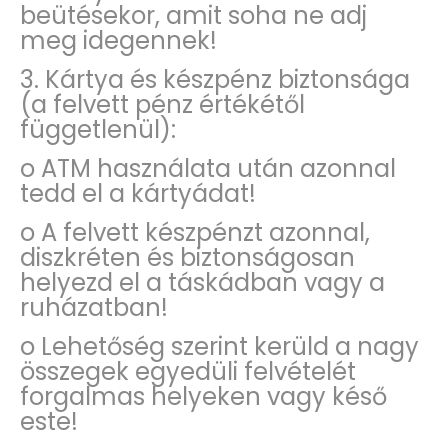
beütésekor, amit soha ne adj
meg idegennek!
3. Kártya és készpénz biztonsága
(a felvett pénz értékétől
függetlenül):
o ATM használata után azonnal
tedd el a kártyádat!
o A felvett készpénzt azonnal,
diszkréten és biztonságosan
helyezd el a táskádban vagy a
ruházatban!
o Lehetőség szerint kerüld a nagy
összegek egyedüli felvételét
forgalmas helyeken vagy késő
este!