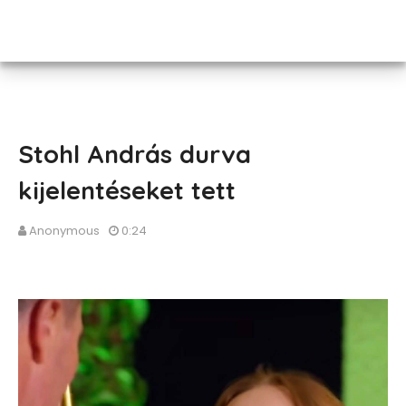
Stohl András durva
kijelentéseket tett
Anonymous
0:24