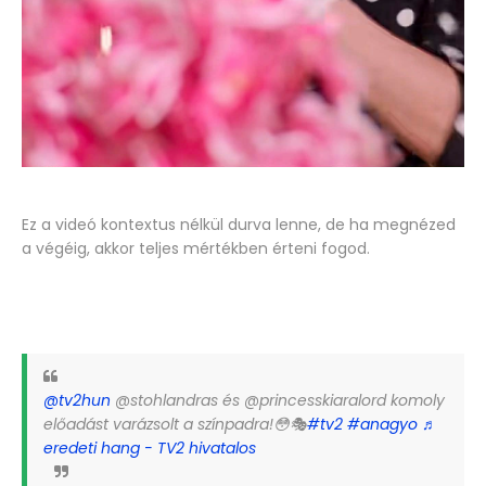
Ez a videó kontextus nélkül durva lenne, de ha megnézed
a végéig, akkor teljes mértékben érteni fogod.
@tv2hun
@stohlandras és @princesskiaralord komoly
előadást varázsolt a színpadra!😳🎭
#tv2
#anagyo
♬
eredeti hang - TV2 hivatalos