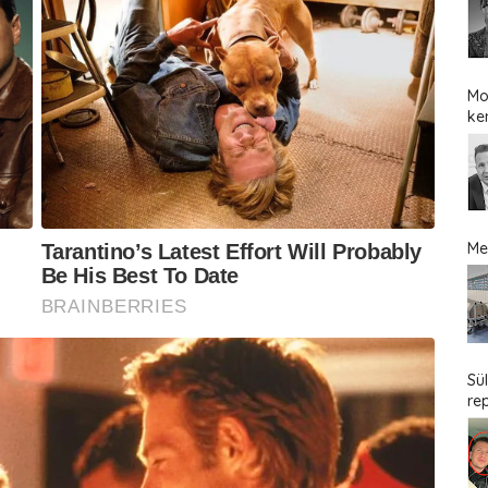
Mo
ke
Me
Sü
re