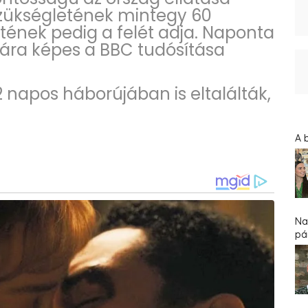
lszükségletének mintegy 60
tének pedig a felét adja. Naponta
sára képes a BBC tudósítása
2 napos háborújában is eltalálták,
A 
Na
pár