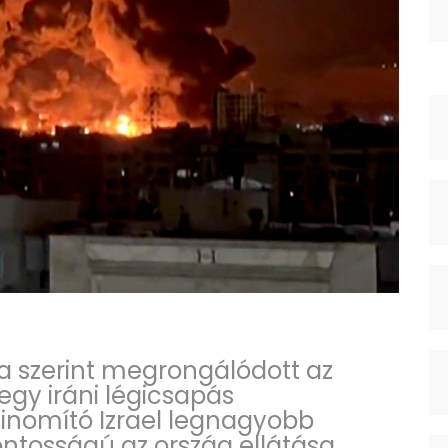
ja szerint megrongálódott az
 egy iráni légicsapás
jfinomító Izrael legnagyobb
fontosságú az ország ellátása