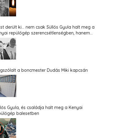
st derült ki... nem csak Süllős Gyula halt meg a
nyai repülőgép szerencsétlenségben, hanem...
gszólalt a boncmester Dudás Miki kapcsán
llős Gyula, és családja halt meg a Kenyai
pülőgép balesetben