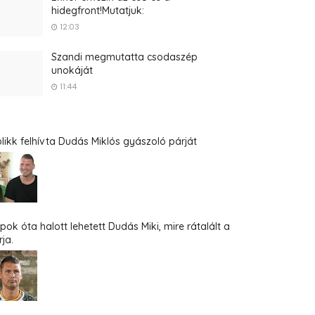
hidegfront!Mutatjuk:
12:03
Szandi megmutatta csodaszép
unokáját
11:44
blikk felhívta Dudás Miklós gyászoló párját
pok óta halott lehetett Dudás Miki, mire rátalált a
ja.