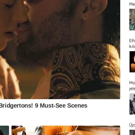
Me
El
kó
Mo
jel
Új