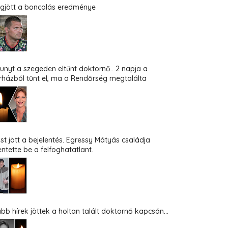
gjött a boncolás eredménye
hunyt a szegeden eltűnt doktornő.. 2 napja a
rházból tűnt el, ma a Rendőrség megtalálta
st jött a bejelentés. Egressy Mátyás családja
entette be a felfoghatatlant.
abb hírek jöttek a holtan talált doktornő kapcsán...