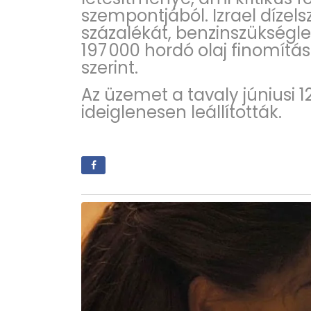
szempontjából. Izrael díze
százalékát, benzinszükségle
197 000 hordó olaj finomítá
szerint.
Az üzemet a tavaly júniusi 1
ideiglenesen leállították.