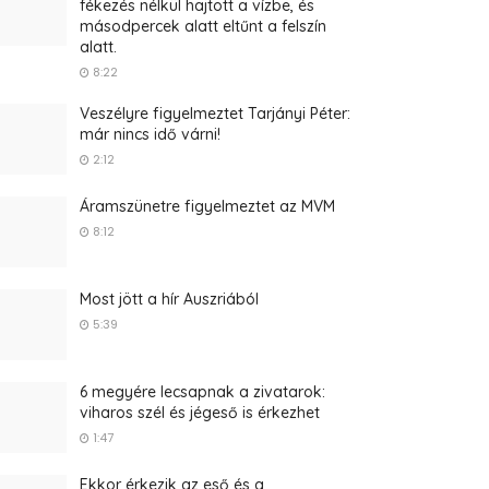
fékezés nélkül hajtott a vízbe, és
másodpercek alatt eltűnt a felszín
alatt.
8:22
Veszélyre figyelmeztet Tarjányi Péter:
már nincs idő várni!
2:12
Áramszünetre figyelmeztet az MVM
8:12
Most jött a hír Auszriából
5:39
6 megyére lecsapnak a zivatarok:
viharos szél és jégeső is érkezhet
1:47
Ekkor érkezik az eső és a