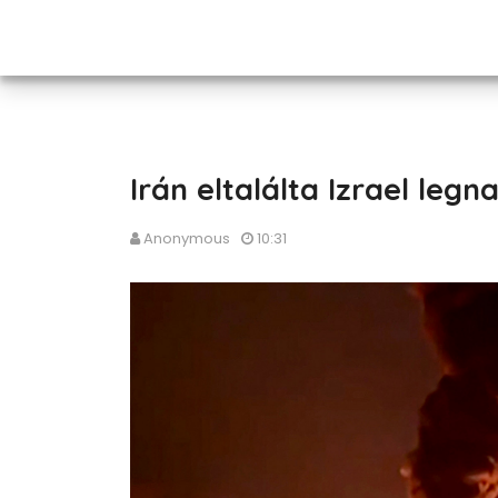
Irán eltalálta Izrael leg
Anonymous
10:31