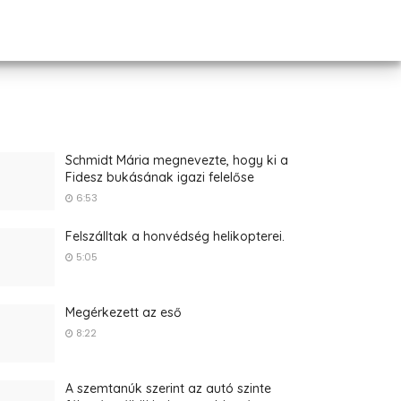
Schmidt Mária megnevezte, hogy ki a
Fidesz bukásának igazi felelőse
6:53
Felszálltak a honvédség helikopterei.
5:05
Megérkezett az eső
8:22
A szemtanúk szerint az autó szinte