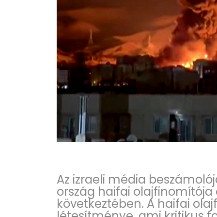
Az izraeli média beszámoló
ország haifai olajfinomítója
következtében. A haifai ola
létesítménye, ami kritikus 