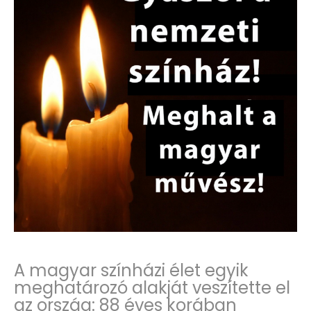
A magyar színházi élet egyik
meghatározó alakját veszítette el
az ország: 88 éves korában