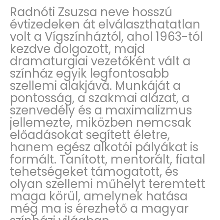
Radnóti Zsuzsa neve hosszú
évtizedeken át elválaszthatatlan
volt a Vígszínháztól, ahol 1963-tól
kezdve dolgozott, majd
dramaturgiai vezetőként vált a
színház egyik legfontosabb
szellemi alakjává. Munkáját a
pontosság, a szakmai alázat, a
szenvedély és a maximalizmus
jellemezte, miközben nemcsak
előadásokat segített életre,
hanem egész alkotói pályákat is
formált. Tanított, mentorált, fiatal
tehetségeket támogatott, és
olyan szellemi műhelyt teremtett
maga körül, amelynek hatása
még ma is érezhető a magyar