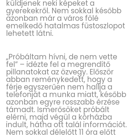
küldjenek neki képeket a
gyerekekről. Nem sokkal később
azonban már a város fölé
emelkedő hatalmas füstoszlopot
lehetett látni.
„Próbáltam hívni, de nem vette
fel” – idézte fel a megrendítő
pillanatokat az özvegy. Először
abban reménykedett, hogy a
férje egyszerűen nem hallja a
telefonját a munka miatt, később
azonban egyre rosszabb érzése
támadt. Ismerősöket próbált
elérni, majd végül a kórházba
indult, hátha ott talál információt.
Nem sokkal délelőtt 11 óra előtt