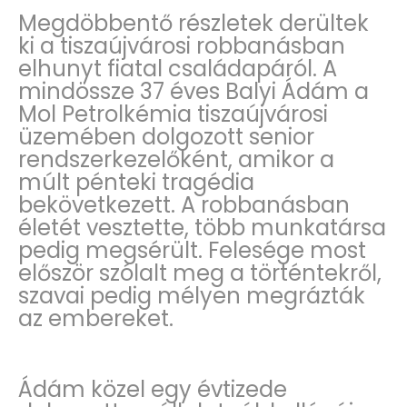
Megdöbbentő részletek derültek
ki a tiszaújvárosi robbanásban
elhunyt fiatal családapáról. A
mindössze 37 éves Balyi Ádám a
Mol Petrolkémia tiszaújvárosi
üzemében dolgozott senior
rendszerkezelőként, amikor a
múlt pénteki tragédia
bekövetkezett. A robbanásban
életét vesztette, több munkatársa
pedig megsérült. Felesége most
először szólalt meg a történtekről,
szavai pedig mélyen megrázták
az embereket.
Ádám közel egy évtizede