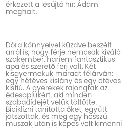
érkezett a lesújtó hír: Ádám
meghalt.
Dóra könnyeivel küzdve beszélt
arról is, hogy férje nemcsak kiváló
szakember, hanem fantasztikus
apa és szerető férj volt. Két
kisgyermekük maradt félárván:
egy hétéves kislány és egy ötéves
kisfiú. A gyerekek rajongtak az
édesapjukért, aki minden
szabadidejét velük töltötte.
Biciklizni tanította őket, együtt
játszottak, és még egy hosszú
műszak után is képes volt kimenni