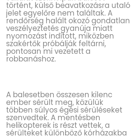
történt, külső beavatkozásra utaló
jelet egyelőre nem találtak. A
rendőrség halált okozó gondatlan
veszélyeztetés gyanúja miatt
nyomozást indított, miközben
szakértők próbálják feltárni,
pontosan mi vezetett a
robbanáshoz.
A balesetben összesen kilenc
ember sérült meg, közülük
többen súlyos égési sérüléseket
szenvedtek. A mentésben
helikopterek is részt vettek, a
sérülteket különböző kórházakba