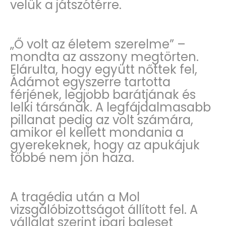
velük a játszótérre.
„Ő volt az életem szerelme” –
mondta az asszony megtörten.
Elárulta, hogy együtt nőttek fel,
Ádámot egyszerre tartotta
férjének, legjobb barátjának és
lelki társának. A legfájdalmasabb
pillanat pedig az volt számára,
amikor el kellett mondania a
gyerekeknek, hogy az apukájuk
többé nem jön haza.
A tragédia után a Mol
vizsgálóbizottságot állított fel. A
vállalat szerint ipari baleset