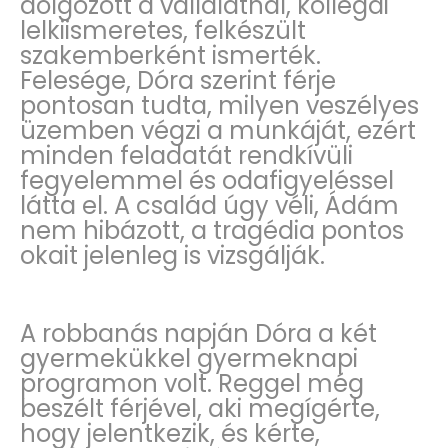
dolgozott a vállalatnál, kollégái
lelkiismeretes, felkészült
szakemberként ismerték.
Felesége, Dóra szerint férje
pontosan tudta, milyen veszélyes
üzemben végzi a munkáját, ezért
minden feladatát rendkívüli
fegyelemmel és odafigyeléssel
látta el. A család úgy véli, Ádám
nem hibázott, a tragédia pontos
okait jelenleg is vizsgálják.
A robbanás napján Dóra a két
gyermekükkel gyermeknapi
programon volt. Reggel még
beszélt férjével, aki megígérte,
hogy jelentkezik, és kérte,