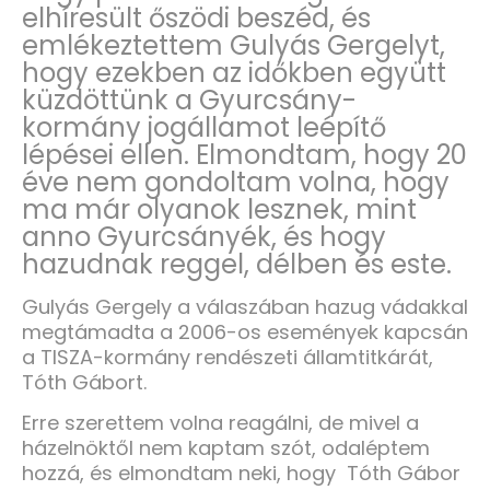
elhíresült őszödi beszéd, és
emlékeztettem Gulyás Gergelyt,
hogy ezekben az időkben együtt
küzdöttünk a Gyurcsány-
kormány jogállamot leépítő
lépései ellen. Elmondtam, hogy 20
éve nem gondoltam volna, hogy
ma már olyanok lesznek, mint
anno Gyurcsányék, és hogy
hazudnak reggel, délben és este.
Gulyás Gergely a válaszában hazug vádakkal
megtámadta a 2006-os események kapcsán
a TISZA-kormány rendészeti államtitkárát,
Tóth Gábort.
Erre szerettem volna reagálni, de mivel a
házelnöktől nem kaptam szót, odaléptem
hozzá, és elmondtam neki, hogy Tóth Gábor