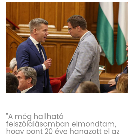
"A még hallható
felszólalásomban elmondtam,
hogy pont 20 éve hangzott el az