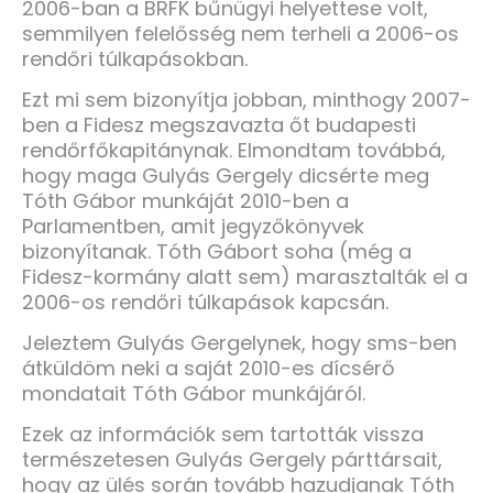
2006-ban a BRFK bűnügyi helyettese volt,
semmilyen felelősség nem terheli a 2006-os
rendőri túlkapásokban.
Ezt mi sem bizonyítja jobban, minthogy 2007-
ben a Fidesz megszavazta őt budapesti
rendőrfőkapitánynak. Elmondtam továbbá,
hogy maga Gulyás Gergely dicsérte meg
Tóth Gábor munkáját 2010-ben a
Parlamentben, amit jegyzőkönyvek
bizonyítanak. Tóth Gábort soha (még a
Fidesz-kormány alatt sem) marasztalták el a
2006-os rendőri túlkapások kapcsán.
Jeleztem Gulyás Gergelynek, hogy sms-ben
átküldöm neki a saját 2010-es dícsérő
mondatait Tóth Gábor munkájáról.
Ezek az információk sem tartották vissza
természetesen Gulyás Gergely párttársait,
hogy az ülés során tovább hazudjanak Tóth