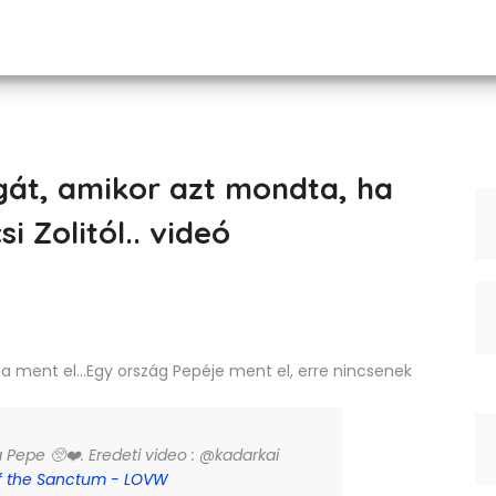
gát, amikor azt mondta, ha
 Zolitól.. videó
a ment el...Egy ország Pepéje ment el, erre nincsenek
epe 🥺❤️. Eredeti video : @kadarkai
f the Sanctum - LOVW