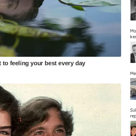
Mo
ke
Me
Sü
re