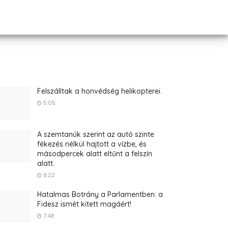
Felszálltak a honvédség helikopterei.
5:05
A szemtanúk szerint az autó szinte
fékezés nélkül hajtott a vízbe, és
másodpercek alatt eltűnt a felszín
alatt.
8:22
Hatalmas Botrány a Parlamentben: a
Fidesz ismét kitett magáért!
7:48