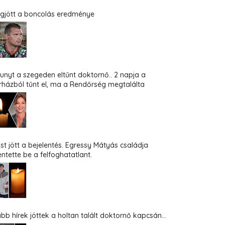
gjött a boncolás eredménye
hunyt a szegeden eltűnt doktornő.. 2 napja a
rházból tűnt el, ma a Rendőrség megtalálta
st jött a bejelentés. Egressy Mátyás családja
entette be a felfoghatatlant.
abb hírek jöttek a holtan talált doktornő kapcsán...