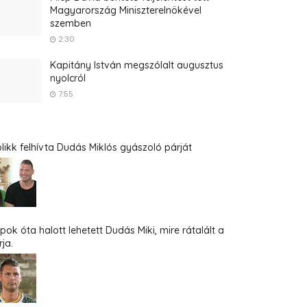
Magyarország Miniszterelnökével
szemben
2:30
Kapitány István megszólalt augusztus
nyolcról
7:55
blikk felhívta Dudás Miklós gyászoló párját
pok óta halott lehetett Dudás Miki, mire rátalált a
ja.