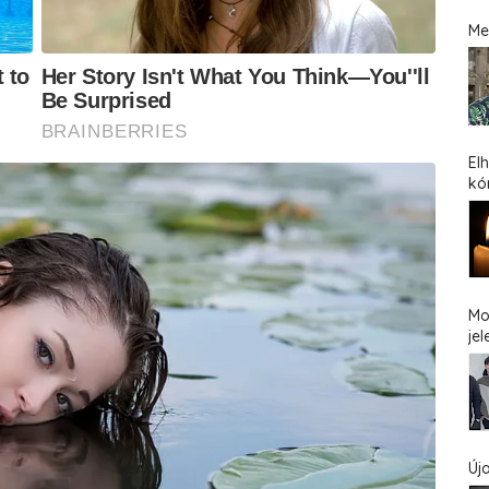
Me
El
kó
Mo
jel
Új