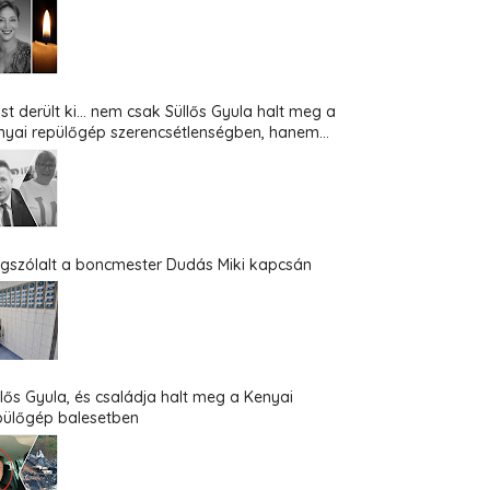
st derült ki... nem csak Süllős Gyula halt meg a
nyai repülőgép szerencsétlenségben, hanem...
gszólalt a boncmester Dudás Miki kapcsán
llős Gyula, és családja halt meg a Kenyai
pülőgép balesetben