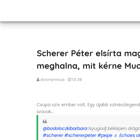
Scherer Péter elsírta ma
meghalna, mit kérne Mucsi
Anonymous
13:38
Csupa szív ember volt. Egy újabb színészlegend
szavak...
@bodoloczkibarbara
Nyugodj béképen drága P
#scherer
#schererpeter
#pepe
♬ Echoes o