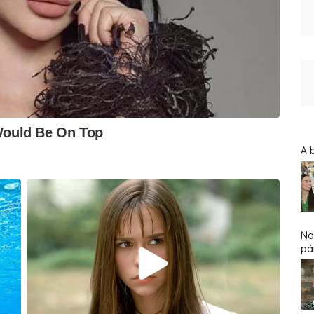
A 
Na
pár