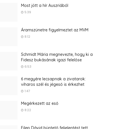
Most jött a hír Auszriából
5:39
Áramszünetre figyelmeztet az MVM
8:12
Schmidt Mária megnevezte, hogy ki a
Fidesz bukásának igazi felelőse
6:53
6 megyére lecsapnak a zivatarok:
viharos szél és jégeső is érkezhet
1:47
Megérkezett az eső
8:22
Filep Dávid büntető feljelentést tett