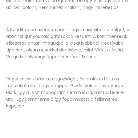
Majd csinálok róla valami jobbat. De egy V és egy M betű
az! Gondolom, nem nehéz kitalálni, hogy mi lehet az…
A Reddit népe azonban nem hagyta annyiban a dolgot, és
azonnal gúnyos találgatásokba kezdett. A kommentelők
elkezdték ontani magukból a kreatívabbnál kreatívabb
tippeket, olyan nevekkel dobálózva, mint Valkusz Milán,
Varga Mihály vagy éppen Vészáros Mőrinc.
Végül valaki kiszúrta az igazságot, és emlékeztette a
többieket arra, hogy a rapper G.w.M. valódi neve Varga
Márk, így a „VM” monogram nem másra, mint a férjére
utal. Egy kommentelő így fogalmazott a felismerés
kapcsán: