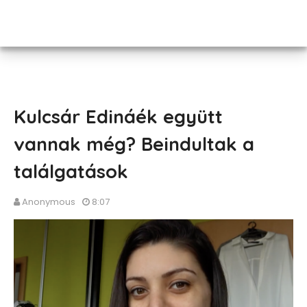
Kulcsár Edináék együtt
vannak még? Beindultak a
találgatások
Anonymous
8:07