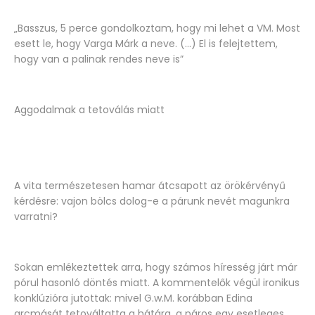
„Basszus, 5 perce gondolkoztam, hogy mi lehet a VM. Most
esett le, hogy Varga Márk a neve. (…) El is felejtettem,
hogy van a palinak rendes neve is”
Aggodalmak a tetoválás miatt
A vita természetesen hamar átcsapott az örökérvényű
kérdésre: vajon bölcs dolog-e a párunk nevét magunkra
varratni?
Sokan emlékeztettek arra, hogy számos híresség járt már
pórul hasonló döntés miatt. A kommentelők végül ironikus
konklúzióra jutottak: mivel G.w.M. korábban Edina
arcmását tetováltatta a hátára, a páros egy esetleges