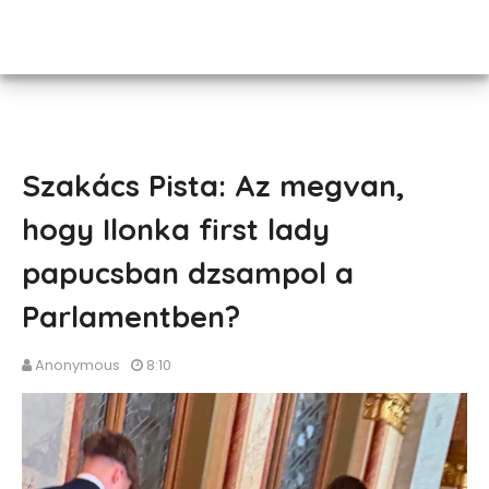
Szakács Pista: Az megvan,
hogy Ilonka first lady
papucsban dzsampol a
Parlamentben?
Anonymous
8:10