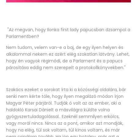
"Az megvan, hogy Ilonka first lady papucsban dzsampol a
Parlamentben?
Nem tudom, velem van-e a baj, de egy ilyen helyen és
alkalommal nekem ez azért elég szokatlan látvány. Lehet,
hogy én vagyok régimódi, de a Parlament és a papucs
párosítása eddig nem szerepelt a protokollkönyvekben."
Szakács ezeket a sorokat írta ki a közösségi oldalára, bár
senki nem kérte tőle, hogy ilyen megalázó módon írjon
Magyar Péter párjáról. Tudják ő volt az az ember, aki a
haldokló Karsai Dánielt a másvilágra küldte volna
gyógyszertuladagolással.. Ezeknél semmilyen erkölcs,
vagy morál nincs. Nincs az a pont, amikor azt mondják,
hogy na elég, túl sok voltam, túl kínos voltam, és már
nem csinálom tovább. Ha jön egy botrány, már azt a