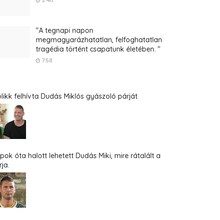
2:46
"A tegnapi napon
megmagyarázhatatlan, felfoghatatlan
tragédia történt csapatunk életében. "
7:58
blikk felhívta Dudás Miklós gyászoló párját
pok óta halott lehetett Dudás Miki, mire rátalált a
ja.