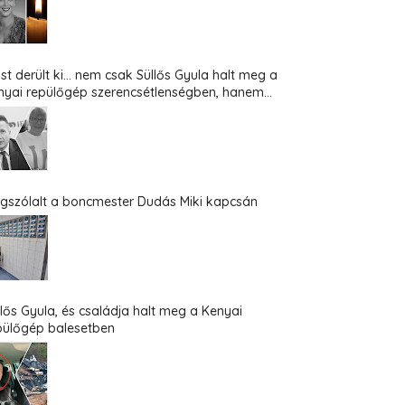
st derült ki... nem csak Süllős Gyula halt meg a
nyai repülőgép szerencsétlenségben, hanem...
gszólalt a boncmester Dudás Miki kapcsán
llős Gyula, és családja halt meg a Kenyai
pülőgép balesetben