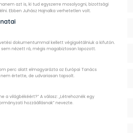
anem azt is, ki tud egyszerre mosolyogni, bizottsági
lni. Ebben Juhász Hajnalka verhetetlen volt.
natai
vetési dokumentummal kellett végigsétálniuk a kifutón.
ra sem nézett rá, mégis magabiztosan lapozott.
rom perc alatt elmagyarázta az Európai Tanács
nem értette, de udvariasan tapsolt.
nne a világbékéért?” A válasz: „Létrehoznék egy
kormányzati hozzáállásnak” nevezte.