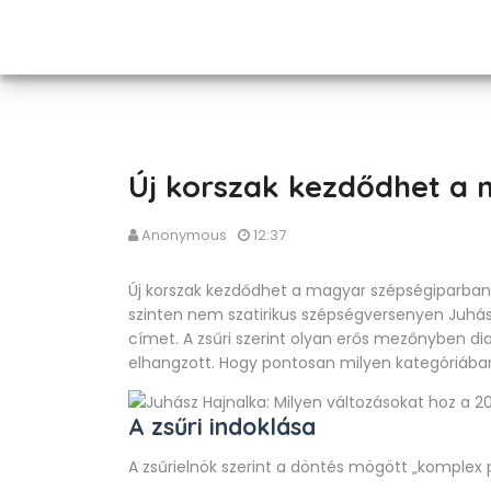
Új korszak kezdődhet a
Anonymous
12:37
Új korszak kezdődhet a magyar szépségiparban: 
szinten nem szatirikus szépségversenyen
Juhás
címet. A zsűri szerint olyan erős mezőnyben
elhangzott. Hogy pontosan milyen kategóriában
A zsűri indoklása
A zsűrielnök szerint a döntés mögött „komplex po