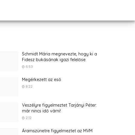
Schmidt Mária megnevezte, hogy ki a
Fidesz bukásának igazi felelőse
6:53
Megérkezett az eső
8:22
Veszélyre figyelmeztet Tarjányi Péter:
már nincs idő várni!
2:12
Áramszünetre figyelmeztet az MVM