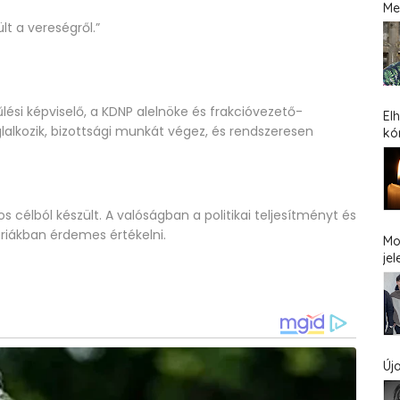
Me
t a vereségről.”
lési képviselő, a KDNP alelnöke és frakcióvezető-
El
lalkozik, bizottsági munkát végez, és rendszeresen
kó
s célból készült. A valóságban a politikai teljesítményt és
riákban érdemes értékelni.
Mo
jel
Új