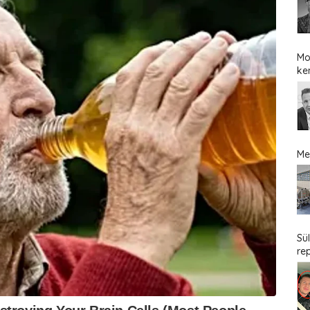
Mo
ke
Me
Sü
re