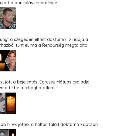
gjött a boncolás eredménye
hunyt a szegeden eltűnt doktornő.. 2 napja a
rházból tűnt el, ma a Rendőrség megtalálta
st jött a bejelentés. Egressy Mátyás családja
entette be a felfoghatatlant.
abb hírek jöttek a holtan talált doktornő kapcsán...