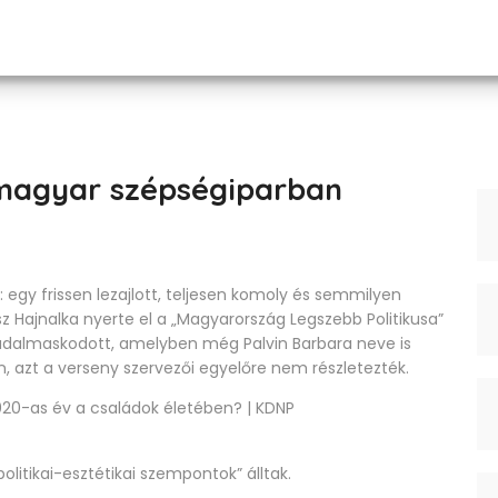
 magyar szépségiparban
egy frissen lezajlott, teljesen komoly és semmilyen
z Hajnalka
nyerte el a „Magyarország Legszebb Politikusa”
 diadalmaskodott, amelyben még
Palvin Barbara
neve is
, azt a verseny szervezői egyelőre nem részletezték.
litikai-esztétikai szempontok” álltak.