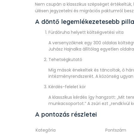
Nem csupán a klasszikus szépséget értékeltük, h
ülésen jegyzetelni és migrációs paktumról beszé
A döntő legemlékezetesebb pilla
Fürdőruha helyett költségvetési vita
A versenyzőknek egy 300 oldalas költség
Juhász Hajnalka állítólag egyetlen oldal
Tehetségkutató
Míg mások énekeltek és táncoltak, ő há
intézményrendszerét. A közönség ugyan 
Kérdés-felelet kör
A klasszikus kérdés így hangzott: „Mit te
munkacsoportot.” A zsűri ezt „rendkívül 
A pontozás részletei
Kategória
Pontszám