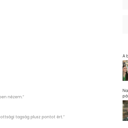
A 
Na
pár
-ben nézem.”
zottsági tagság plusz pontot ért.”