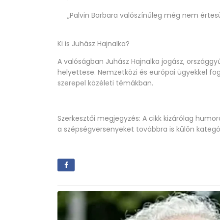
„Palvin Barbara valószínűleg még nem értesül
Ki is Juhász Hajnalka?
A valóságban Juhász Hajnalka jogász, országgyű
helyettese. Nemzetközi és európai ügyekkel fog
szerepel közéleti témákban.
Szerkesztői megjegyzés:
A cikk kizárólag humoro
a szépségversenyeket továbbra is külön kategó