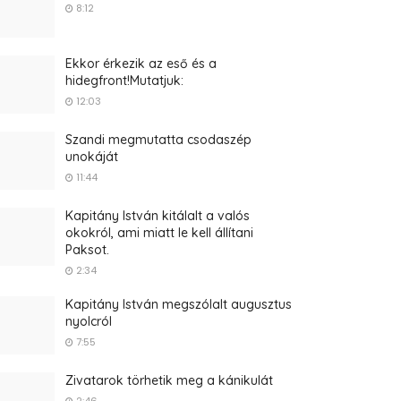
8:12
Ekkor érkezik az eső és a
hidegfront!Mutatjuk:
12:03
Szandi megmutatta csodaszép
unokáját
11:44
Kapitány István kitálalt a valós
okokról, ami miatt le kell állítani
Paksot.
2:34
Kapitány István megszólalt augusztus
nyolcról
7:55
Zivatarok törhetik meg a kánikulát