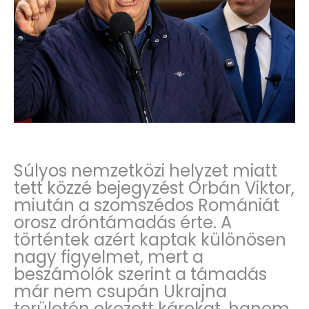
Súlyos nemzetközi helyzet miatt
tett közzé bejegyzést Orbán Viktor,
miután a szomszédos Romániát
orosz dróntámadás érte. A
történtek azért kaptak különösen
nagy figyelmet, mert a
beszámolók szerint a támadás
már nem csupán Ukrajna
területén okozott károkat, hanem