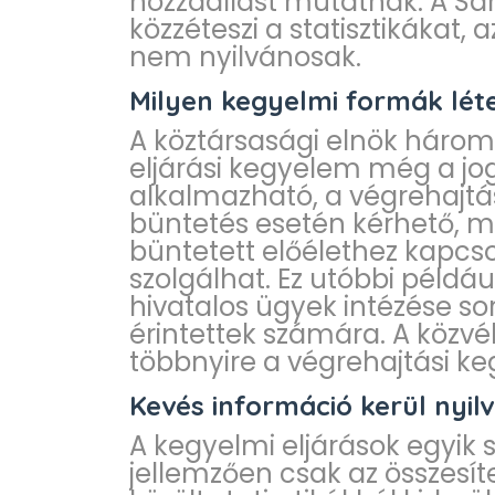
hozzáállást mutatnak. A S
közzéteszi a statisztikákat,
nem nyilvánosak.
Milyen kegyelmi formák lét
A köztársasági elnök három
eljárási kegyelem még a jog
alkalmazható, a végrehajtá
büntetés esetén kérhető, m
büntetett előélethez kapcs
szolgálhat. Ez utóbbi péld
hivatalos ügyek intézése sor
érintettek számára. A közv
többnyire a végrehajtási k
Kevés információ kerül nyi
A kegyelmi eljárások egyik 
jellemzően csak az összesít