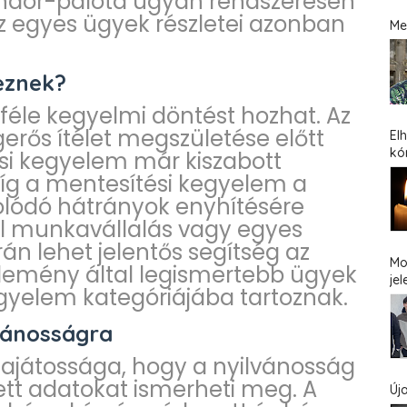
ándor-palota ugyan rendszeresen
 az egyes ügyek részletei azonban
Me
eznek?
féle kegyelmi döntést hozhat. Az
erős ítélet megszületése előtt
El
kó
si kegyelem már kiszabott
íg a mentesítési kegyelem a
olódó hátrányok enyhítésére
ául munkavállalás vagy egyes
án lehet jelentős segítség az
Mo
élemény által legismertebb ügyek
jel
egyelem kategóriájába tartoznak.
lvánosságra
sajátossága, hogy a nyilvánosság
ett adatokat ismerheti meg. A
Új