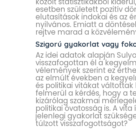
közölt statisztikákból kider
esetben született pozitív dön
elutasítások indokai és az
nyilvános. Emiatt a döntése
rejtve marad a közvélemény
Szigorú gyakorlat vagy fok
Az idei adatok alapján Suly
visszafogottan él a kegyelm
vélemények szerint ez ért
az elmúlt években a kegyel
és politikai vitákat váltotta
felmerül a kérdés, hogy a te
kizárólag szakmai mérlegelés
politikai óvatosság is. A vit
jelenlegi gyakorlat szükség
túlzott visszafogottságot?