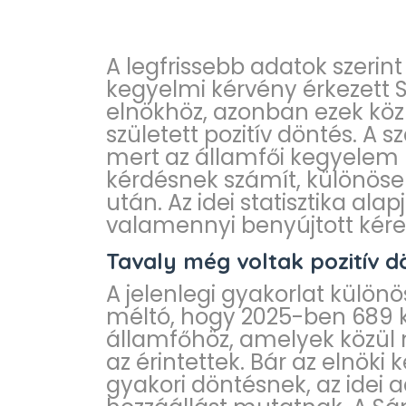
A legfrissebb adatok szerint 
kegyelmi kérvény érkezett 
elnökhöz, azonban ezek kö
született pozitív döntés. A s
mert az államfői kegyelem 
kérdésnek számít, különösen
után. Az idei statisztika al
valamennyi benyújtott kérel
Tavaly még voltak pozitív 
A jelenlegi gyakorlat külö
méltó, hogy 2025-ben 689 
államfőhöz, amelyek közül
az érintettek. Bár az elnök
gyakori döntésnek, az idei 