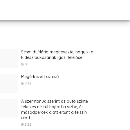
Schmidt Mária megnevezte, hogy ki a
Fidesz bukásának igazi felelőse
6:53
Megérkezett az eső
8:22
A szemtanúk szerint az autó szinte
fékezés nélkül hajtott a vízbe, és
másodpercek alatt eltűnt a felszín
alatt.
8:22