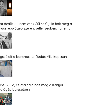
st derült ki... nem csak Süllős Gyula halt meg a
nyai repülőgép szerencsétlenségben, hanem...
gszólalt a boncmester Dudás Miki kapcsán
llős Gyula, és családja halt meg a Kenyai
pülőgép balesetben