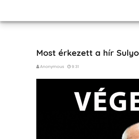
Most érkezett a hír Suly
Anonymous
9:31