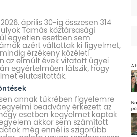
2026. április 30-ig összesen 314
Sulyok Tamás köztársasági
zül egyetlen esetben sem
zámok azért váltottak ki figyelmet,
mindig érzékeny közéleti
 az elmúlt évek vitatott ügyei
A 
apján egyértelműen látszik, hogy
met elutasították.
döntések
nösen annak tükrében figyelemre
Na
kegyelmi beadvány érkezett az
pár
 négy esetben kegyelmet kaptak
i kegyelem akkor sem számított
adatok még ennél is szigorúbb