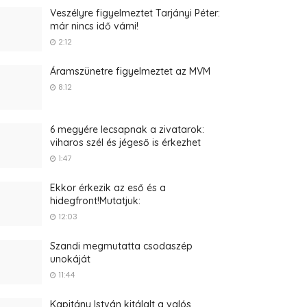
Veszélyre figyelmeztet Tarjányi Péter:
már nincs idő várni!
2:12
Áramszünetre figyelmeztet az MVM
8:12
6 megyére lecsapnak a zivatarok:
viharos szél és jégeső is érkezhet
1:47
Ekkor érkezik az eső és a
hidegfront!Mutatjuk:
12:03
Szandi megmutatta csodaszép
unokáját
11:44
Kapitány István kitálalt a valós