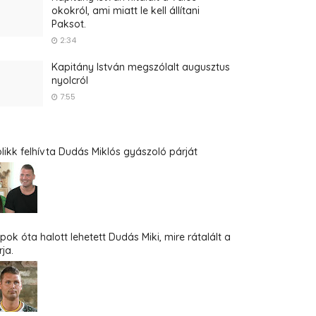
okokról, ami miatt le kell állítani
Paksot.
2:34
Kapitány István megszólalt augusztus
nyolcról
7:55
blikk felhívta Dudás Miklós gyászoló párját
pok óta halott lehetett Dudás Miki, mire rátalált a
ja.