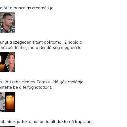
gjött a boncolás eredménye
hunyt a szegeden eltűnt doktornő.. 2 napja a
rházból tűnt el, ma a Rendőrség megtalálta
st jött a bejelentés. Egressy Mátyás családja
entette be a felfoghatatlant.
abb hírek jöttek a holtan talált doktornő kapcsán...