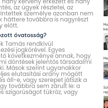
ül, hány kérvény érkezett és hány
tés, az ügyek részletei, az
 érintettek személye azonban nem
k háttere továbbra is nagyrészt
 előtt.
Mo
ke
ozott óvatosság?
ok Tamás rendkívül
ezési jogkörével. Egyes
hető következménye annak, hogy
Me
mi döntések jelentős társadalmi
k ki. Mások szerint ugyanakkor
ljes elutasítási arány mögött
 áll-e, vagy szerepet játszik a
a így továbbra sem zárult le: a
Sü
es szigorúságot tükröz, vagy
re