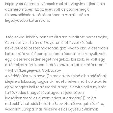
Pripjaty és Csernobil városok melletti Vlagyimir Iljics Lenin
atomerőműben. Ez az eset volt az atomenergia
felhasználásának történetében a majaki után a
legsúlyosabb katasztrófa.
Még sokkal inkább, mint az általam elindított peresztrojka,
Csernobil volt talán a Szovjetunió öt évvel később
bekövetkező összeomlásának igazi kiváltó oka. A csernobili
katasztrófa valójában igazi fordulópontnak bizonyult: volt
egy, a szerencsétlenséget megelőző korszak, és volt egy
ettől teljes mértékben eltérő korszak a katasztrófa után.
”
– Mihail Szergejevics Gorbacsov
A védőépületek hiánya ("a radioaktív felhő elhaladásának
idejére a lakosság tagjainak fedett helyen, zárt ablakok és
ajtók mögött kell tartózkodni, a napi életvitelből a nyílttéri
tartózkodás kihagyásával ugyanis jelentősen
lecsökkenthető az elszenvedett sugáradag"]) miatt
radioaktív hulladék hullott a Szovjetunió nyugati részére,
valamint Európa más részeire és az Egyesült Államok