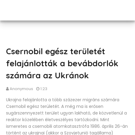
Csernobil egész területét
felajánlották a bevábdorlók
számára az Ukránok
Anonymous
1:23
Ukrajna felajánlotta a több százezer migráns számára
Csernobil egész területét. A még ma is erősen
sugárszennyezett terület ugyan lakható, de közvetlenül a
reaktor közelében életveszélyes tartózkodni. Mint
ismeretes a csernobili atomkatasztrófa 1986. április 26-án
történt az ukrajnai (akkor a Szovjetunió tagállama)