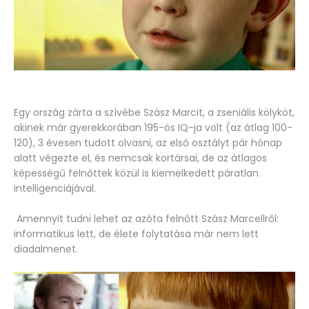
Egy ország zárta a szívébe Szász Marcit, a zseniális kölyköt,
akinek már gyerekkorában 195-ös IQ-ja volt (az átlag 100-
120), 3 évesen tudott olvasni, az első osztályt pár hónap
alatt végezte el, és nemcsak kortársai, de az átlagos
képességű felnőttek közül is kiemelkedett páratlan
intelligenciájával.
Amennyit tudni lehet az azóta felnőtt Szász Marcellről:
informatikus lett, de élete folytatása már nem lett
diadalmenet.