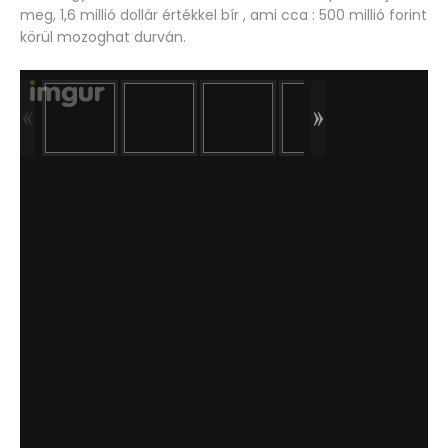
meg, 1,6 millió dollár értékkel bír , ami cca : 500 millió forint
körül mozoghat durván.