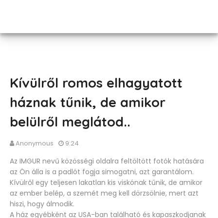
Kívülről romos elhagyatott
háznak tűnik, de amikor
belülről meglátod..
Anonymous
9:24
Az IMGUR nevű közösségi oldalra feltöltött fotók hatására
az Ön álla is a padlót fogja simogatni, azt garantálom.
Kívülről egy teljesen lakatlan kis viskónak tűnik, de amikor
az ember belép, a szemét meg kell dörzsölnie, mert azt
hiszi, hogy álmodik.
A ház egyébként az USA-ban található és kapaszkodjanak