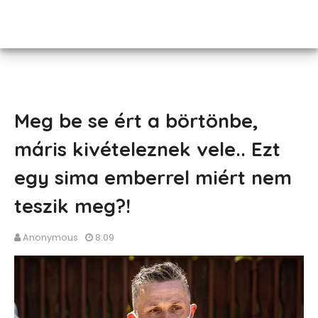
Meg be se ért a börtönbe,
máris kivételeznek vele.. Ezt
egy sima emberrel miért nem
teszik meg?!
Anonymous
8:09