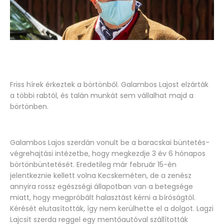
Friss hírek érkeztek a börtönből. Galambos Lajost elzárták
a többi rabtól, és talán munkát sem vállalhat majd a
börtönben.
Galambos Lajos szerdán vonult be a baracskai büntetés-
végrehajtási intézetbe, hogy megkezdje 3 év 6 hónapos
börtönbüntetését. Eredetileg már február 15-én
jelentkeznie kellett volna Kecskeméten, de a zenész
annyira rossz egészségi állapotban van a betegsége
miatt, hogy megpróbált halasztást kérni a bíróságtól.
Kérését elutasították, így nem kerülhette el a dolgot. Lagzi
Lajcsit szerda reggel egy mentőautóval szállították