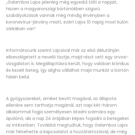
„Galambos Lajos jelenleg még egyedül tölti a napjait,
hiszen a magyarországi börtönökben szigorú
szabályokzások vannak még mindig érvényben a
koronavírus-járvány miatt, ezért Lajos 10 napig most külön
zárkában van”
Informátorunk szerint Lajcsival már az első délutánján
elbeszélgetett a nevelő tisztje, majd részt vett egy orvosi-
vizsgálaton is. Megállapításra került, hogy valóban krónikus
és kezelt beteg, így aligha vállalhat majd munkát a börtön
falain belül.
A gyógyszereket, amiket bevitt magával, az állapota
ellenére sem tarthatja magánál, azt napi két-három
alkalommal fogja személyesen átadni számára egy
ápolónő, aki a nap 24 órájában képes fogadni a betegeket
az intézetben. Továbbá megtudtuk, hogy Galambos Lajos
már felvehette a kapcsolatot a hozzátartozóival, de még