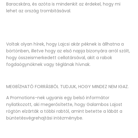
Baracskára, és azóta is mindenkit az érdekel, hogy mi
lehet az ország trombitásával.
Voltak olyan hírek, hogy Lajcsi akár péknek is állhatna a
börtönben, illetve hogy az első napja bizonyára arról szólt,
hogy összeismerkedett cellatársával, akit a rabok
fogdaögynöknek vagy téglának hívnak.
MEGBÍZHATÓ FORRÁSBÓL TUDJUK, HOGY MINDEZ NEM IGAZ.
A Promotions-nek ugyanis egy belső informátor
nyilatkozott, aki megerősítette, hogy Galambos Lajost
rögtön elzárták a többi rabtól, amint betette a lábát a
büntetésvégrehajtási intézménybe.