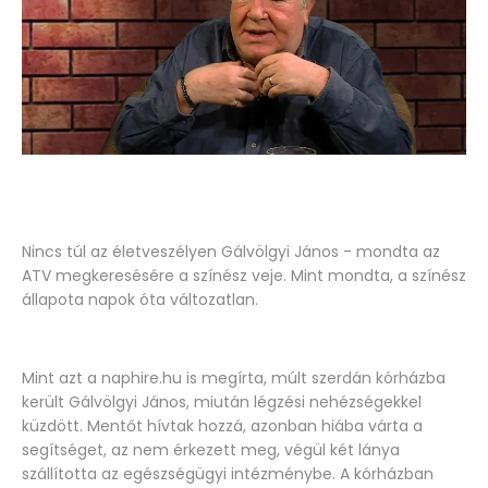
Nincs túl az életveszélyen Gálvölgyi János - mondta az
ATV megkeresésére a színész veje. Mint mondta, a színész
állapota napok óta változatlan.
Mint azt a naphire.hu is megírta, múlt szerdán kórházba
került Gálvölgyi János, miután légzési nehézségekkel
küzdött. Mentőt hívtak hozzá, azonban hiába várta a
segítséget, az nem érkezett meg, végül két lánya
szállította az egészségügyi intézménybe. A kórházban