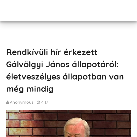
Rendkívüli hír érkezett
Gálvölgyi János állapotáról:
életveszélyes állapotban van
még mindig
Anonymous
4:17