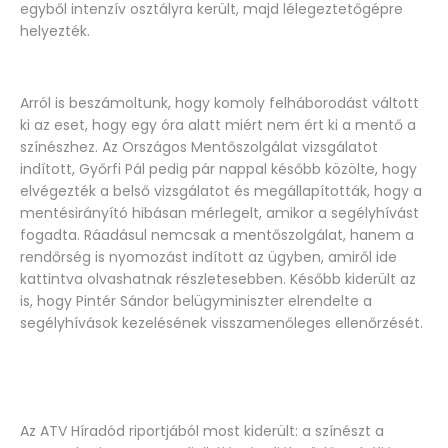
egyből intenzív osztályra került, majd lélegeztetőgépre
helyezték.
Arról is beszámoltunk, hogy komoly felháborodást váltott
ki az eset, hogy egy óra alatt miért nem ért ki a mentő a
színészhez. Az Országos Mentőszolgálat vizsgálatot
indított, Győrfi Pál pedig pár nappal később közölte, hogy
elvégezték a belső vizsgálatot és megállapították, hogy a
mentésirányító hibásan mérlegelt, amikor a segélyhívást
fogadta. Ráadásul nemcsak a mentőszolgálat, hanem a
rendőrség is nyomozást indított az ügyben, amiről ide
kattintva olvashatnak részletesebben. Később kiderült az
is, hogy Pintér Sándor belügyminiszter elrendelte a
segélyhívások kezelésének visszamenőleges ellenőrzését.
Az ATV Híradód riportjából most kiderült: a színészt a