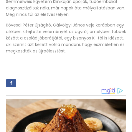
Semmelweis Egyetem Klinikáján ápolják, tüdőembóliát
diagnosztizáltak nála, már napok óta mélyaltatásban van.
Még nincs túl az életveszélyen.
Kövesdi Péter újságíró, Gálvölgyi János veje korábban egy
cikkben kifejtette véleményét az ügyről, amelyben többek
között a család jóbarátjától, egy bizonyos K.-tól is idézett,
aki szerint azt kellett volna mondani, hogy eszméletlen és
megkezdték az újraélesztést.