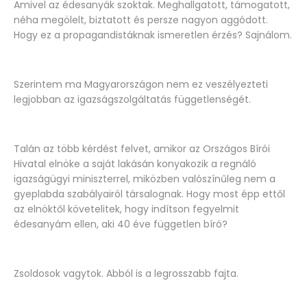
Amivel az édesanyák szoktak. Meghallgatott, támogatott,
néha megölelt, biztatott és persze nagyon aggódott.
Hogy ez a propagandistáknak ismeretlen érzés? Sajnálom.
Szerintem ma Magyarországon nem ez veszélyezteti
legjobban az igazságszolgáltatás függetlenségét.
Talán az több kérdést felvet, amikor az Országos Bírói
Hivatal elnöke a saját lakásán konyakozik a regnáló
igazságügyi miniszterrel, miközben valószínűleg nem a
gyeplabda szabályairól társalognak. Hogy most épp ettől
az elnöktől követelitek, hogy indítson fegyelmit
édesanyám ellen, aki 40 éve független bíró?
Zsoldosok vagytok. Abból is a legrosszabb fajta.