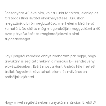
Édesanyám 40 éve bíró, volt a Kúria főtitkára, jelenleg az
Országos Bírói Hivatal elnökhelyettese. Júliusban
megszűnik a bírói megbizatása, mert eléri a bírói felső
korhatárt. De előtte még megpróbálják meggyalázni a 40
éves pályafutását és megkérdőjelezni a bírói
függetlenségét.
Egy újságírói kérdésre annyit mondtam pár napja, hogy
anyukám is segített nekem a március 15-i rendezvény
elökészítésében. Ezért most a Hont András féle fizetett
trollok fegyelmit követelnek ellene és nyilvánosan
próbálják lejáratni.
Hogy mivel segített nekem anyukám március 15. előtt?