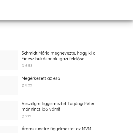
Schmidt Mária megnevezte, hogy ki a
Fidesz bukásának igazi felelőse
6:53
Megérkezett az eső
8:22
Veszélyre figyelmeztet Tarjányi Péter:
már nincs idő várni!
2:12
Áramszünetre figyelmeztet az MVM