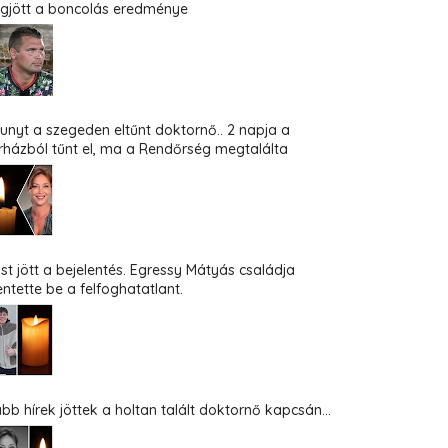
gjött a boncolás eredménye
hunyt a szegeden eltűnt doktornő.. 2 napja a
rházból tűnt el, ma a Rendőrség megtalálta
st jött a bejelentés. Egressy Mátyás családja
entette be a felfoghatatlant.
abb hírek jöttek a holtan talált doktornő kapcsán...