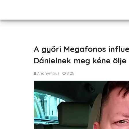
A győri Megafonos influe
Dánielnek meg kéne ölje
Anonymous
8:25