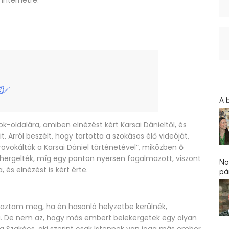
 internetre.
🇿✅
A 
-oldalára, amiben elnézést kért Karsai Dánieltől, és
t. Arról beszélt, hogy tartotta a szokásos élő videóját,
ovokálták a Karsai Dániel történetével”, miközben ő
g hergelték, míg egy ponton nyersen fogalmazott, viszont
Na
 és elnézést is kért érte.
pár
lmaztam meg, ha én hasonló helyzetbe kerülnék,
a. De nem az, hogy más embert belekergetek egy olyan