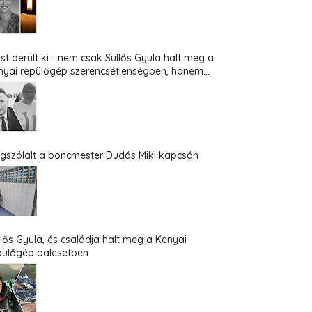
st derült ki... nem csak Süllős Gyula halt meg a
nyai repülőgép szerencsétlenségben, hanem...
gszólalt a boncmester Dudás Miki kapcsán
llős Gyula, és családja halt meg a Kenyai
pülőgép balesetben