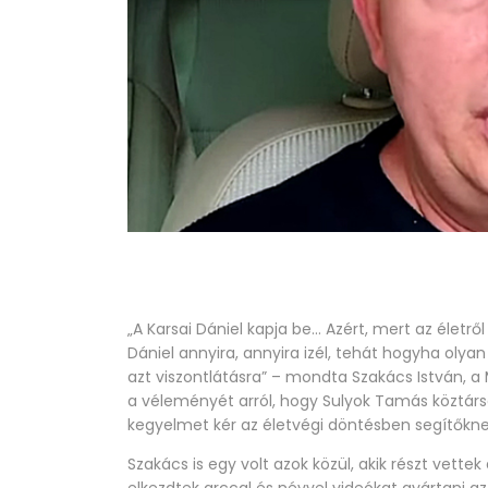
„A Karsai Dániel kapja be… Azért, mert az életrő
Dániel annyira, annyira izél, tehát hogyha oly
azt viszontlátásra” – mondta Szakács István, a
a véleményét arról, hogy Sulyok Tamás köztársa
kegyelmet kér az életvégi döntésben segítőkne
Szakács is egy volt azok közül, akik részt vette