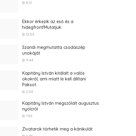
8:12
Ekkor érkezik az eső és a
hidegfront!Mutatjuk:
12:03
Szandi megmutatta csodaszép
unokáját
11:44
Kapitány István kitálalt a valós
okokról, ami miatt le kell állítani
Paksot.
2:34
Kapitány István megszólalt augusztus
nyolcról
7:55
Zivatarok törhetik meg a kánikulát