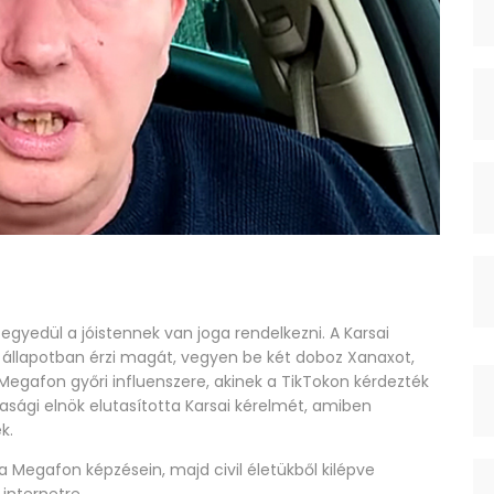
l egyedül a jóistennek van joga rendelkezni. A Karsai
an állapotban érzi magát, vegyen be két doboz Xanaxot,
 Megafon győri influenszere, akinek a TikTokon kérdezték
sági elnök elutasította Karsai kérelmét, amiben
k.
k a Megafon képzésein, majd civil életükből kilépve