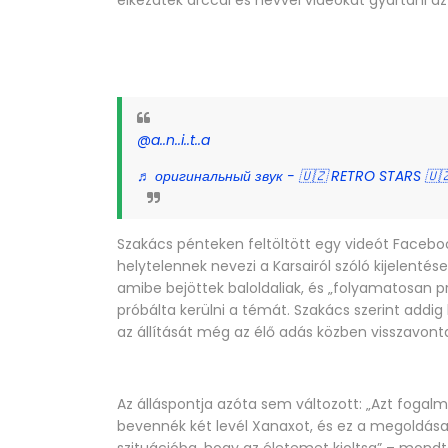
elkezdtek arccal és névvel videókat gyártani az
@a..n..i..t..a
♬ оригинальный звук - 🇺🇿 RETRO STARS 🇺
Szakács pénteken feltöltött egy videót Facebook
helytelennek nevezi a Karsairól szóló kijelentései
amibe bejöttek baloldaliak, és „folyamatosan pr
próbálta kerülni a témát. Szakács szerint addi
az állítását még az élő adás közben visszavonta,
Az álláspontja azóta sem változott: „Azt foga
bevennék két levél Xanaxot, és ez a megoldás