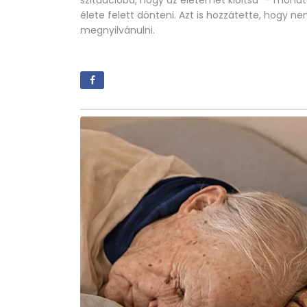
szituációba, hogy az életemet kioltsa” – mondt
élete felett dönteni. Azt is hozzátette, hogy 
megnyilvánulni.