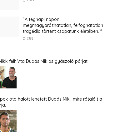
2:46
"A tegnapi napon
megmagyarázhatatlan, felfoghatatlan
tragédia történt csapatunk életében. "
7:58
blikk felhívta Dudás Miklós gyászoló párját
pok óta halott lehetett Dudás Miki, mire rátalált a
ja.