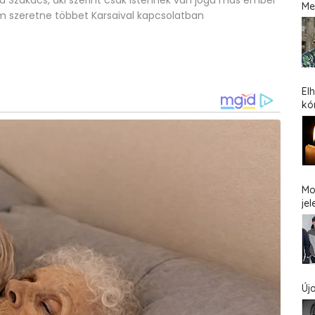
a Szakács, aki szerint csak Istennek van joga más ember
Me
nem szeretne többet Karsaival kapcsolatban
El
kó
Mo
jel
Új