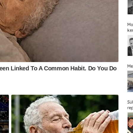
Mo
ke
Me
Sü
re