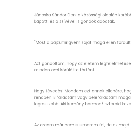
Jánoska Sándor Deni a közösségi oldalán korábba
kapott, és a szívével is gondok adódtak.
"Most a pajzsmirigyem saját maga ellen fordult
Azt gondoltam, hogy az életem legfélelmeteseb
minden ami körülötte történt.
Nagy tévedés! Mondom ezt annak ellenére, ho
rendben. Elfáradtam vagy belefáradtam magam s
legrosszabb. Aki kemény hormon/ szteroid kezel
Az arcom már nem is ismerem fel, de ez majd e