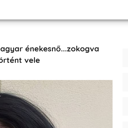
magyar énekesnő...zokogva
örtént vele