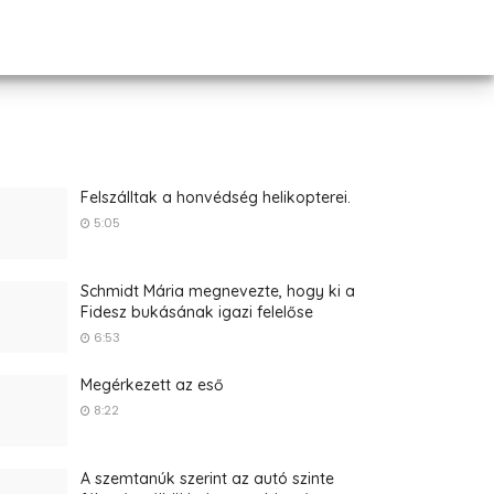
Felszálltak a honvédség helikopterei.
5:05
Schmidt Mária megnevezte, hogy ki a
Fidesz bukásának igazi felelőse
6:53
Megérkezett az eső
8:22
A szemtanúk szerint az autó szinte