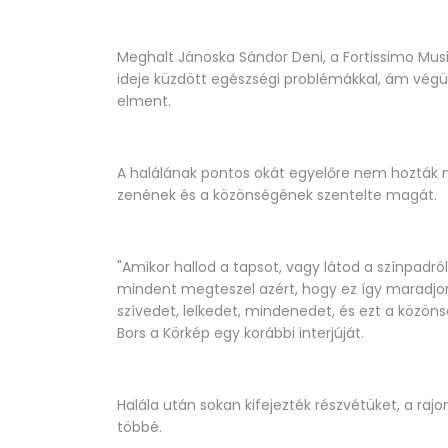
Meghalt Jánoska Sándor Deni, a Fortissimo Musi
ideje küzdött egészségi problémákkal, ám végül
elment.
A halálának pontos okát egyelőre nem hozták n
zenének és a közönségének szentelte magát.
"Amikor hallod a tapsot, vagy látod a színpadról
mindent megteszel azért, hogy ez így maradjon
szívedet, lelkedet, mindenedet, és ezt a közön
Bors a Körkép egy korábbi interjúját.
Halála után sokan kifejezték részvétüket, a ra
többé.