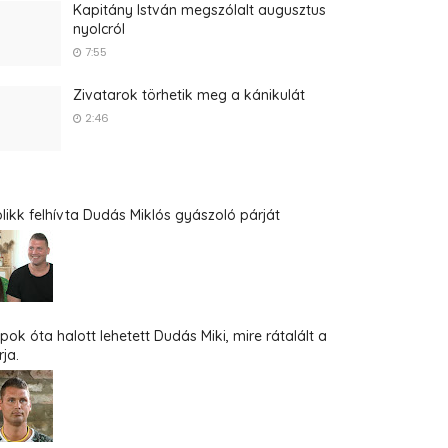
Kapitány István megszólalt augusztus
nyolcról
7:55
Zivatarok törhetik meg a kánikulát
2:46
blikk felhívta Dudás Miklós gyászoló párját
pok óta halott lehetett Dudás Miki, mire rátalált a
ja.