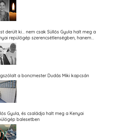
st derült ki... nem csak Süllős Gyula halt meg a
nyai repülőgép szerencsétlenségben, hanem...
gszólalt a boncmester Dudás Miki kapcsán
llős Gyula, és családja halt meg a Kenyai
pülőgép balesetben