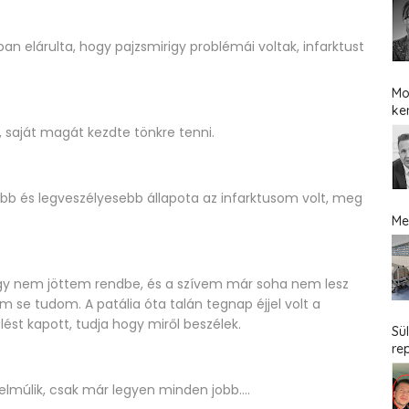
n elárulta, hogy pajzsmirigy problémái voltak, infarktust
Mo
ke
, saját magát kezdte tönkre tenni.
b és legveszélyesebb állapota az infarktusom volt, meg
Me
gy nem jöttem rendbe, és a szívem már soha nem lesz
e tudom. A patália óta talán tegnap éjjel volt a
ést kapott, tudja hogy miről beszélek.
Sü
re
lmúlik, csak már legyen minden jobb....