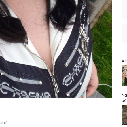
A 
Na
pár
snő.