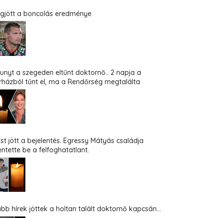
gjött a boncolás eredménye
hunyt a szegeden eltűnt doktornő.. 2 napja a
rházból tűnt el, ma a Rendőrség megtalálta
st jött a bejelentés. Egressy Mátyás családja
entette be a felfoghatatlant.
abb hírek jöttek a holtan talált doktornő kapcsán...