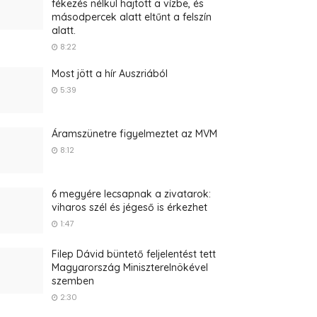
fékezés nélkül hajtott a vízbe, és
másodpercek alatt eltűnt a felszín
alatt.
8:22
Most jött a hír Auszriából
5:39
Áramszünetre figyelmeztet az MVM
8:12
6 megyére lecsapnak a zivatarok:
viharos szél és jégeső is érkezhet
1:47
Filep Dávid büntető feljelentést tett
Magyarország Miniszterelnökével
szemben
2:30