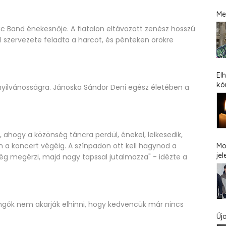
Me
c Band énekesnője. A fiatalon eltávozott zenész hosszú
 szervezete feladta a harcot, és pénteken örökre
El
kó
yilvánosságra. Jánoska Sándor Deni egész életében a
, ahogy a közönség táncra perdül, énekel, lelkesedik,
 a koncert végéig. A színpadon ott kell hagynod a
Mo
jel
ség megérzi, majd nagy tapssal jutalmazza" - idézte a
jongók nem akarják elhinni, hogy kedvencük már nincs
Új