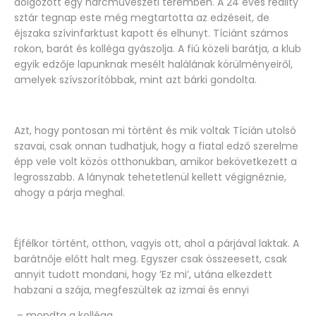
dolgozott egy harcművészeti teremben. A 24 éves reality
sztár tegnap este még megtartotta az edzéseit, de
éjszaka szívinfarktust kapott és elhunyt. Tíciánt számos
rokon, barát és kolléga gyászolja. A fiú közeli barátja, a klub
egyik edzője lapunknak mesélt halálának körülményeiről,
amelyek szívszorítóbbak, mint azt bárki gondolta.
Azt, hogy pontosan mi történt és mik voltak Tícián utolsó
szavai, csak onnan tudhatjuk, hogy a fiatal edző szerelme
épp vele volt közös otthonukban, amikor bekövetkezett a
legrosszabb. A lánynak tehetetlenül kellett végignéznie,
ahogy a párja meghal.
Éjfélkor történt, otthon, vagyis ott, ahol a párjával laktak. A
barátnője előtt halt meg. Egyszer csak összeesett, csak
annyit tudott mondani, hogy ’Ez mi’, utána elkezdett
habzani a szája, megfeszültek az izmai és ennyi
– mondta a kolléga.