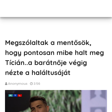
Megszólaltak a mentősök,
hogy pontosan mibe halt meg
Tícián..a barátnője végig
nézte a haláltusáját
Anonymous
3:56