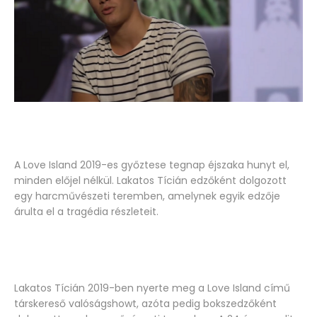
A Love Island 2019-es győztese tegnap éjszaka hunyt el,
minden előjel nélkül. Lakatos Tícián edzőként dolgozott
egy harcművészeti teremben, amelynek egyik edzője
árulta el a tragédia részleteit.
Lakatos Tícián 2019-ben nyerte meg a Love Island című
társkereső valóságshowt, azóta pedig bokszedzőként