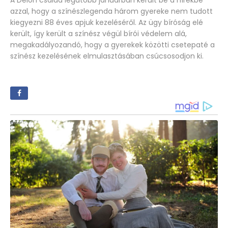
A Delon család legutóbb januárban került be a hírekbe
azzal, hogy a színészlegenda három gyereke nem tudott
kiegyezni 88 éves apjuk kezeléséről. Az ügy bíróság elé
került, így került a színész végül bírói védelem alá,
megakadályozandó, hogy a gyerekek közötti csetepaté a
színész kezelésének elmulasztásában csúcsosodjon ki.