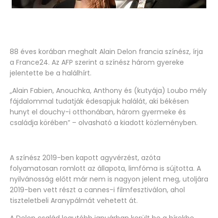
88 éves korában meghalt Alain Delon francia színész, írja
a France24. Az AFP szerint a színész három gyereke
jelentette be a halálhírt.
„Alain Fabien, Anouchka, Anthony és (kutyája) Loubo mély
fájdalommal tudatják édesapjuk halálát, aki békésen
hunyt el douchy-i otthonában, három gyermeke és
családja körében” – olvasható a kiadott közleményben.
A színész 2019-ben kapott agyvérzést, azóta
folyamatosan romlott az állapota, limfóma is sújtotta. A
nyilvánosság előtt már nem is nagyon jelent meg, utoljára
2019-ben vett részt a cannes-i filmfesztiválon, ahol
tiszteletbeli Aranypálmát vehetett át.