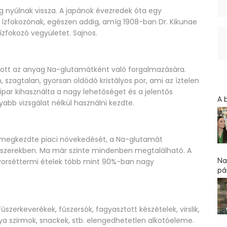
g nyúlnak vissza. A japánok évezredek óta egy
ízfokozónak, egészen addig, amíg 1908-ban Dr. Kikunae
 ízfokozó vegyületet. Sajnos.
pított az anyag Na-glutamátként való forgalmazására.
en, szagtalan, gyorsan oldódó kristályos por, ami az íztelen
eripar kihasználta a nagy lehetőséget és a jelentős
A 
b vizsgálat nélkül használni kezdte.
 megkezdte piaci növekedését, a Na-glutamát
miszerekben. Ma már szinte mindenben megtalálható. A
Na
gyorséttermi ételek több mint 90%-ban nagy
pár
szerkeverékek, fűszersók, fagyasztott készételek, virslik,
nya szirmok, snackek, stb. elengedhetetlen alkotóeleme.