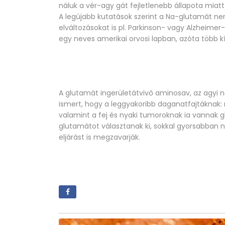
náluk a vér-agy gát fejletlenebb állapota mia
A legújabb kutatások szerint a Na-glutamát ne
elváltozásokat is pl. Parkinson- vagy Alzheimer
egy neves amerikai orvosi lapban, azóta több kí
A glutamát ingerületátvivő aminosav, az agyi n
ismert, hogy a leggyakoribb daganatfajtáknak: m
valamint a fej és nyaki tumoroknak ia vannak 
glutamátot választanak ki, sokkal gyorsabban n
eljárást is megzavarják.