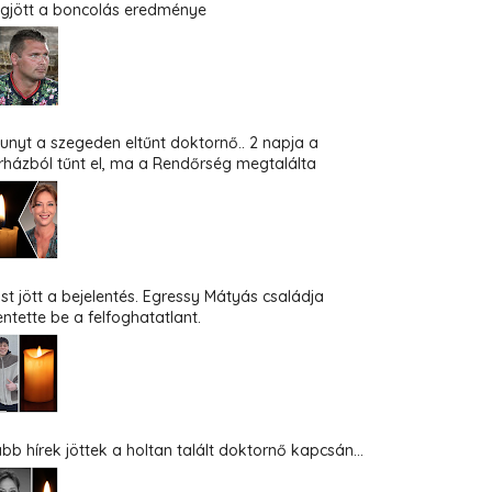
gjött a boncolás eredménye
hunyt a szegeden eltűnt doktornő.. 2 napja a
rházból tűnt el, ma a Rendőrség megtalálta
st jött a bejelentés. Egressy Mátyás családja
entette be a felfoghatatlant.
abb hírek jöttek a holtan talált doktornő kapcsán...