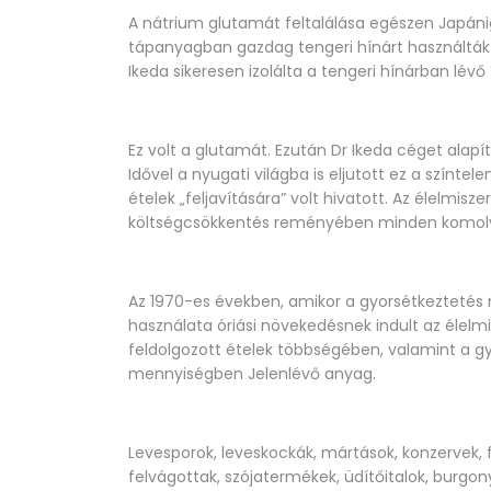
A nátrium glutamát feltalálása egészen Japáni
tápanyagban gazdag tengeri hínárt használták 
Ikeda sikeresen izolálta a tengeri hínárban lévő
Ez volt a glutamát. Ezután Dr Ikeda céget ala
Idővel a nyugati világba is eljutott ez a színtel
ételek „feljavítására” volt hivatott. Az élelmisz
költségcsökkentés reményében minden komolyab
Az 1970-es években, amikor a gyorsétkeztetés
használata óriási növekedésnek indult az élel
feldolgozott ételek többségében, valamint a 
mennyiségben Jelenlévő anyag.
Levesporok, leveskockák, mártások, konzervek, fű
felvágottak, szójatermékek, üdítőitalok, burgo