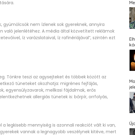
tására.
Me
k, gyümölcsök nem ízlenek sok gyereknek, annyira
 való jelenlétéhez. A média által közvetített reklámok
vőivel, íz varázslataival, íz rafinériájával”, szintén ezt
El
kó
g. Tönkre teszi az agysejteket és többek között az
Mo
övetkező tüneteket okozhatja: migrénes fejfájás,
jel
, egyensúlyzavarok, mellkasi fájdalmak, erős
entkezhetnek allergiás tünetek is: bőrpír, orrfolyás,
Új
a legkisebb mennyiség is azonnali reakciót vált ki van,
A gyerekek vannak a legnagyobb veszélynek kitéve, mert