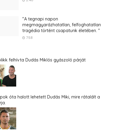
2:46
"A tegnapi napon
megmagyarázhatatlan, felfoghatatlan
tragédia történt csapatunk életében. "
7:58
blikk felhívta Dudás Miklós gyászoló párját
pok óta halott lehetett Dudás Miki, mire rátalált a
ja.