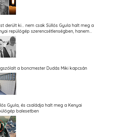
st derült ki... nem csak Süllős Gyula halt meg a
nyai repülőgép szerencsétlenségben, hanem...
gszólalt a boncmester Dudás Miki kapcsán
llős Gyula, és családja halt meg a Kenyai
pülőgép balesetben