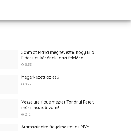
Schmidt Mária megnevezte, hogy ki a
Fidesz bukásának igazi felelőse
6:53
Megérkezett az eső
8:22
Veszélyre figyelmeztet Tarjányi Péter:
már nincs idő várni!
2:12
Áramszünetre figyelmeztet az MVM