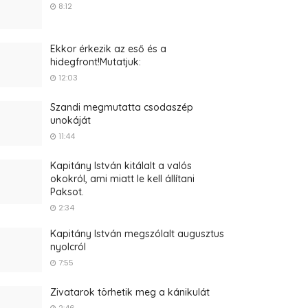
8:12
Ekkor érkezik az eső és a
hidegfront!Mutatjuk:
12:03
Szandi megmutatta csodaszép
unokáját
11:44
Kapitány István kitálalt a valós
okokról, ami miatt le kell állítani
Paksot.
2:34
Kapitány István megszólalt augusztus
nyolcról
7:55
Zivatarok törhetik meg a kánikulát