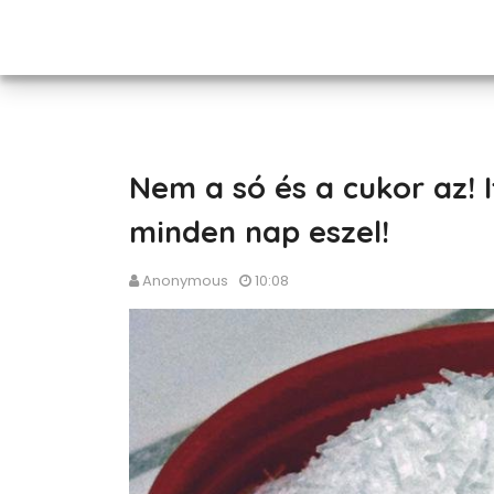
Nem a só és a cukor az! 
minden nap eszel!
Anonymous
10:08