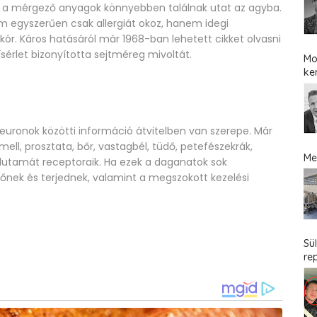
tt a mérgező anyagok könnyebben találnak utat az agyba.
m egyszerűen csak allergiát okoz, hanem idegi
-kór. Káros hatásáról már 1968-ban lehetett cikket olvasni
sérlet bizonyította sejtméreg mivoltát.
Mo
ke
euronok közötti információ átvitelben van szerepe. Már
ell, prosztata, bőr, vastagbél, tüdő, petefészekrák,
Me
glutamát receptoraik. Ha ezek a daganatok sok
őnek és terjednek, valamint a megszokott kezelési
Sü
re