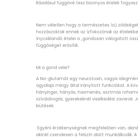
Ráadásul függővé tesz bizonyos ételek fogyasz
Nem véletlen hogy a természetes ízű zöldsége
hozzászoktak ennek az ízfokozónak az ételekben
ínycsiklandó ételei a „gondosan válogatott összete
függőséget erősítik.
Mi a gond vele?
A Na-glutamát egy neurotoxin, vagyis idegmére
agyalapi mirigy által irányított funkciókat. A k
hányinger, hányás, hasmenés, asztmás rohamok
szívdobogás, gyerekeknél viselkedési zavarok. Jel
kiütések.
Egyéni érzékenységnek megfelelően van, akinél 
akinél csendesen a felszín alatt munkálkodik. 