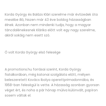
Korda György és Balázs Klári szerelme már évtizedek óta
mesébe illő, hiszen már 43 éve boldog házasságban
élnek. Azonban nem mindenki tudja, hogy a magyar
táncdalénekesnek Klárika előtt volt egy nagy szerelme,
akiről sokáig nem esett szó.
Ő volt Korda György első felesége
A promotions.hu forrásai szerint, Korda György
fiatalkorában, még katonai szolgálata előtt, mélyen
beleszeretett Kovács Ibolya operettprimadonnába, és
1958-ban feleségül is vette. A házasság azonban gyorsan
véget ért, és noha a pár hónap múlva különvált, papíron
sosem váltak el.