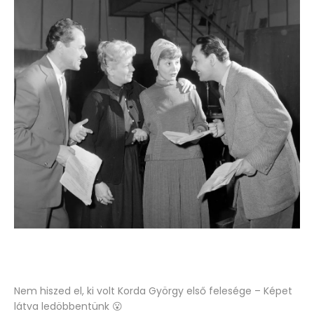
Nem hiszed el, ki volt Korda György első felesége – Képet
látva ledöbbentünk 😮