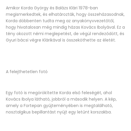
Amikor Korda György és Balázs Klári 1978-ban
megismerkedtek, és elhatározták, hogy összeházasodnak,
Korda döbbenten tudta meg az anyakönyvvezetőtől,
hogy hivatalosan még mindig házas Kovács Ibolyával. Ez a
tény okozott némi meglepetést, de végül rendeződött, és
Gyuri bácsi végre Klárikával is összeköthette az életét.
A felejthetetlen fotó
Egy fotó is megörökítette Korda első feleségét, ahol
Kovács Ibolya látható, jobbról a második helyen. A kép,
amely a Fortepan gyűjteményében is megtalálható,
nosztalgikus bepillantást nyújt egy letűnt korszakba.