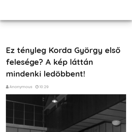
Ez tényleg Korda György első
felesége? A kép láttán
mindenki ledöbbent!
Anonymous
10:29