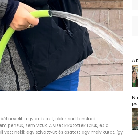
A 
Na
pár
ől nevelik a gyerekeiket, akik mind tanulnak,
em pénzük, sem vizük. A vizet kikötötték tőlük, és a
i vett nekik egy szivattyút és ásatott egy mély kutat, így