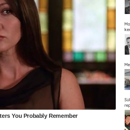
Mo
ke
Me
Sü
re