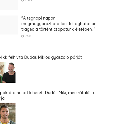
2:46
"A tegnapi napon
megmagyarázhatatlan, felfoghatatlan
tragédia történt csapatunk életében. "
7:58
blikk felhívta Dudás Miklós gyászoló párját
pok óta halott lehetett Dudás Miki, mire rátalált a
ja.