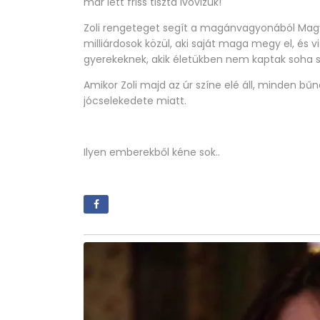
már lett friss tiszta ivóvizük!
Zoli rengeteget segít a magánvagyonából Mag
milliárdosok közül, aki saját maga megy el, és v
gyerekeknek, akik életükben nem kaptak soha
Amikor Zoli majd az úr színe elé áll, minden 
jócselekedete miatt.
Ilyen emberekből kéne sok..