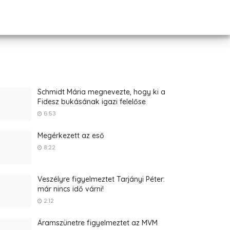
Schmidt Mária megnevezte, hogy ki a
Fidesz bukásának igazi felelőse
6:53
Megérkezett az eső
8:22
Veszélyre figyelmeztet Tarjányi Péter:
már nincs idő várni!
2:12
Áramszünetre figyelmeztet az MVM