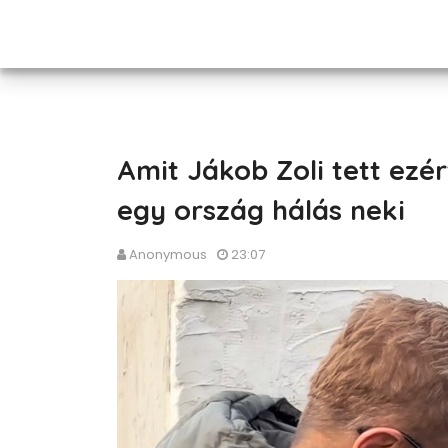
Amit Jákob Zoli tett ezér
egy ország hálás neki
Anonymous
23:07