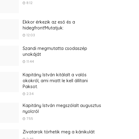
8:12
Ekkor érkezik az eső és a
hidegfront!Mutatjuk:
12:03
Szandi megmutatta csodaszép
unokáját
11:44
Kapitány István kitálalt a valós
okokról, ami miatt le kell állítani
Paksot.
2:34
Kapitány István megszólalt augusztus
nyolcról
7:55
Zivatarok törhetik meg a kánikulát