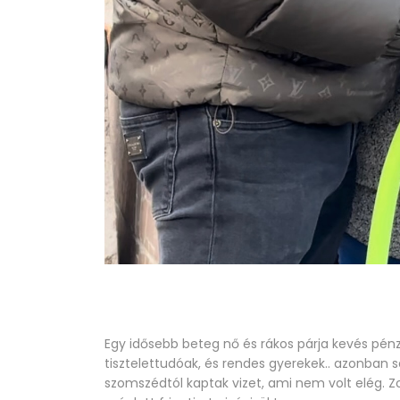
Egy idősebb beteg nő és rákos párja kevés pénzb
tisztelettudóak, és rendes gyerekek.. azonban s
szomszédtól kaptak vizet, ami nem volt elég. Zol