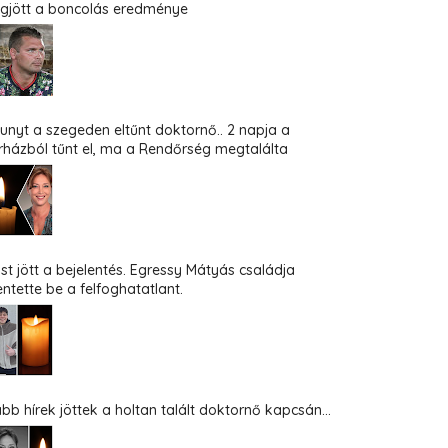
gjött a boncolás eredménye
hunyt a szegeden eltűnt doktornő.. 2 napja a
rházból tűnt el, ma a Rendőrség megtalálta
st jött a bejelentés. Egressy Mátyás családja
entette be a felfoghatatlant.
abb hírek jöttek a holtan talált doktornő kapcsán...