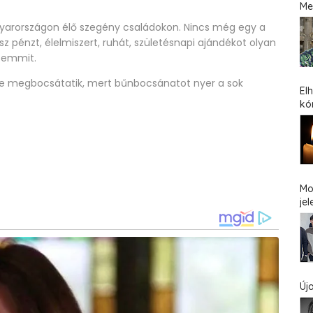
Me
yarországon élő szegény családokon. Nincs még egy a
isz pénzt, élelmiszert, ruhát, születésnapi ajándékot olyan
 semmit.
bűne megbocsátatik, mert bűnbocsánatot nyer a sok
El
kó
Mo
jel
Új