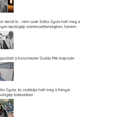
st derült ki... nem csak Süllős Gyula halt meg a
nyai repülőgép szerencsétlenségben, hanem...
gszólalt a boncmester Dudás Miki kapcsán
llős Gyula, és családja halt meg a Kenyai
pülőgép balesetben