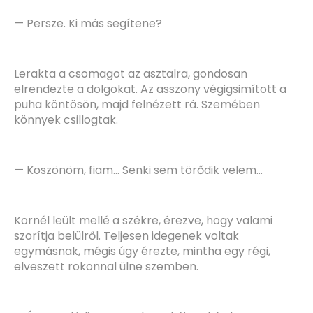
— Persze. Ki más segítene?
Lerakta a csomagot az asztalra, gondosan
elrendezte a dolgokat. Az asszony végigsimított a
puha köntösön, majd felnézett rá. Szemében
könnyek csillogtak.
— Köszönöm, fiam… Senki sem törődik velem…
Kornél leült mellé a székre, érezve, hogy valami
szorítja belülről. Teljesen idegenek voltak
egymásnak, mégis úgy érezte, mintha egy régi,
elveszett rokonnal ülne szemben.