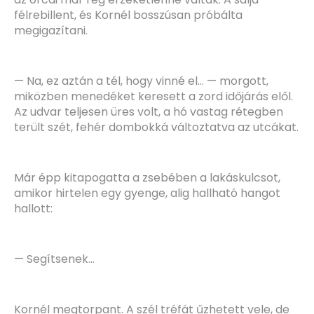
félrebillent, és Kornél bosszúsan próbálta
megigazítani.
— Na, ez aztán a tél, hogy vinné el… — morgott,
miközben menedéket keresett a zord időjárás elől.
Az udvar teljesen üres volt, a hó vastag rétegben
terült szét, fehér dombokká változtatva az utcákat.
Már épp kitapogatta a zsebében a lakáskulcsot,
amikor hirtelen egy gyenge, alig hallható hangot
hallott:
— Segítsenek…
Kornél megtorpant. A szél tréfát űzhetett vele, de