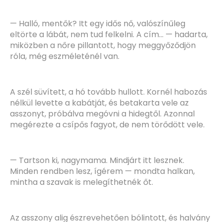
— Halló, mentők? Itt egy idős nő, valószínűleg
eltörte a lábát, nem tud felkelni. A cím… — hadarta,
miközben a nőre pillantott, hogy meggyőződjön
róla, még eszméleténél van.
A szél süvített, a hó tovább hullott. Kornél habozás
nélkül levette a kabátját, és betakarta vele az
asszonyt, próbálva megóvni a hidegtől. Azonnal
megérezte a csípős fagyot, de nem törődött vele.
— Tartson ki, nagymama. Mindjárt itt lesznek.
Minden rendben lesz, ígérem — mondta halkan,
mintha a szavak is melegíthetnék őt.
Az asszony alig észrevehetően bólintott, és halvány