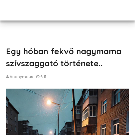
Egy hóban fekvő nagymama
szívszaggató története..
Anonymous
6:11