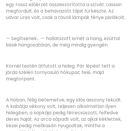
egy rossz előérzet összeszorította a szívét. Lassan
megfordult, és a behavazott tájat fürkészte. Az
udvar üres volt, csak a távoli lámpák fénye pislákolt.
— Segítsenek… — hallatszott ismét a hang, ezúttal
kissé hangosabban, de még mindig gyengén.
Kornél testén átfutott a hideg. Pár lépést tett a
járda szélén tornyosuló hókupac felé, majd
megtorpant.
A hóban, félig betemetve, egy idős asszony feküdt.
A kabátja vékony volt, teljesen alkalmatlan ilyen
hidegben, a sapkája pedig félrecsúszott, felfedve
deres haját. Az arca sápadt volt, az ajkai kéklettek,
kezei pedig mellkasán nyugodtak, mintha a