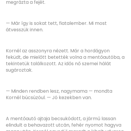
megrázta a fejét.
— Már így is sokat tett, fiatalember. Mi most
átvesszük innen.
Kornél az asszonyra nézett. Már a hordágyon
feküdt, de mielőtt betették volna a mentőautóba, a
tekintetük találkozott. Az idős nő szemei hálát
sugároztak.
— Minden rendben lesz, nagymama — mondta
Kornél búcsúzóul. — Jó kezekben van.
A mentőautó ajtaja becsukódott, a jármű lassan
elindult a behavazott utcán, fehér nyomot hagyva