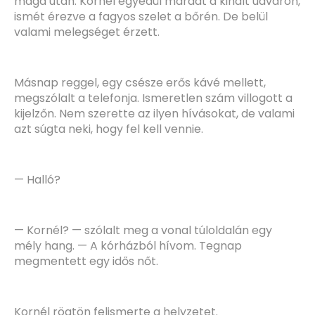
maga után. Kornél egyedül maradt a kihalt udvaron,
ismét érezve a fagyos szelet a bőrén. De belül
valami melegséget érzett.
Másnap reggel, egy csésze erős kávé mellett,
megszólalt a telefonja. Ismeretlen szám villogott a
kijelzőn. Nem szerette az ilyen hívásokat, de valami
azt súgta neki, hogy fel kell vennie.
— Halló?
— Kornél? — szólalt meg a vonal túloldalán egy
mély hang. — A kórházból hívom. Tegnap
megmentett egy idős nőt.
Kornél rögtön felismerte a helyzetet.