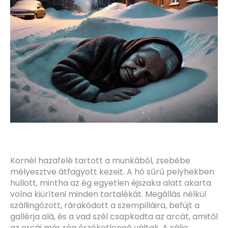
Kornél hazafelé tartott a munkából, zsebébe
mélyesztve átfagyott kezeit. A hó sűrű pelyhekben
hullott, mintha az ég egyetlen éjszaka alatt akarta
volna kiüríteni minden tartalékát. Megállás nélkül
szállingózott, rárakódott a szempilláira, befújt a
gallérja alá, és a vad szél csapkodta az arcát, amitől
az orcái már rég érzéketlenné váltak. A sálja