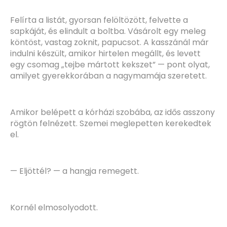
Felírta a listát, gyorsan felöltözött, felvette a
sapkáját, és elindult a boltba. Vásárolt egy meleg
köntöst, vastag zoknit, papucsot. A kasszánál már
indulni készült, amikor hirtelen megállt, és levett
egy csomag „tejbe mártott kekszet” — pont olyat,
amilyet gyerekkorában a nagymamája szeretett.
Amikor belépett a kórházi szobába, az idős asszony
rögtön felnézett. Szemei meglepetten kerekedtek
el.
— Eljöttél? — a hangja remegett.
Kornél elmosolyodott.