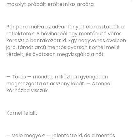
mosolyt próbált erőltetni az arcára.
Pár perc múlva az udvar fényeit elárasztották a
reflektorok. A hóviharból egy mentőautó vörös
keresztje bontakozott ki. Egy negyvenes éveiben
járó, fáradt arcú mentős gyorsan Kornél mellé
térdelt, és óvatosan megvizsgálta a nőt.
— Törés — mondta, miközben gyengéden
megmozgatta az asszony lábát. — Azonnal
kórházba visszük.
Kornél felállt.
— Vele megyek! — jelentette ki, de a mentős