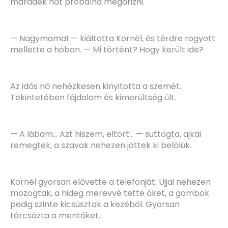
maradék hőt próbálná megőrizni.
— Nagymama! — kiáltotta Kornél, és térdre rogyott
mellette a hóban. — Mi történt? Hogy került ide?
Az idős nő nehézkesen kinyitotta a szemét.
Tekintetében fájdalom és kimerültség ült.
— A lábam… Azt hiszem, eltört… — suttogta, ajkai
remegtek, a szavak nehezen jöttek ki belőlük.
Kornél gyorsan elővette a telefonját. Ujjai nehezen
mozogtak, a hideg merevvé tette őket, a gombok
pedig szinte kicsúsztak a kezéből. Gyorsan
tárcsázta a mentőket.