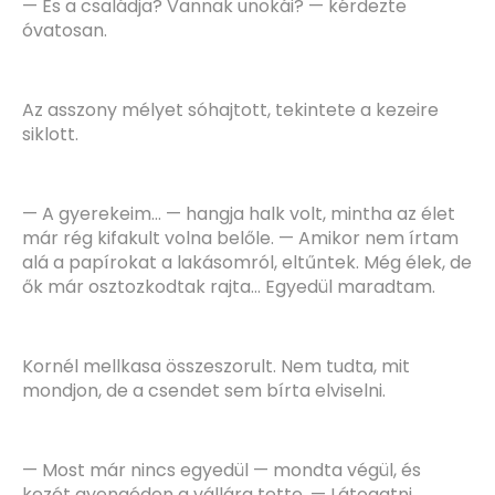
— És a családja? Vannak unokái? — kérdezte
óvatosan.
Az asszony mélyet sóhajtott, tekintete a kezeire
siklott.
— A gyerekeim… — hangja halk volt, mintha az élet
már rég kifakult volna belőle. — Amikor nem írtam
alá a papírokat a lakásomról, eltűntek. Még élek, de
ők már osztozkodtak rajta… Egyedül maradtam.
Kornél mellkasa összeszorult. Nem tudta, mit
mondjon, de a csendet sem bírta elviselni.
— Most már nincs egyedül — mondta végül, és
kezét gyengéden a vállára tette. — Látogatni