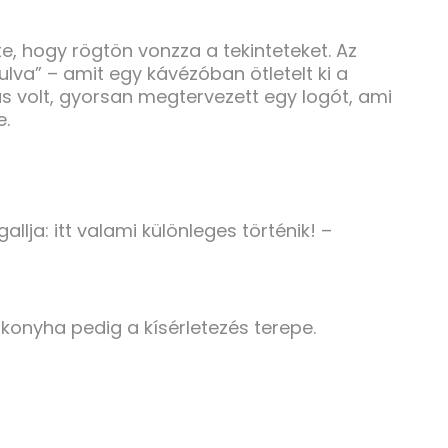
e, hogy rögtön vonzza a tekinteteket. Az
rulva” – amit egy kávézóban ötletelt ki a
kus volt, gyorsan megtervezett egy logót, ami
e.
llja: itt valami különleges történik! –
 konyha pedig a kísérletezés terepe.