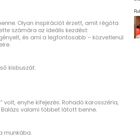
Ru
benne. Olyan inspirációt érzett, amit régóta
ette számára az ideális kezdést:
gényelt, és ami a legfontosabb – közvetlenül
ire.
ső kisbuszát.
 volt, enyhe kifejezés. Rohadó karosszéria,
e Balázs valami többet látott benne.
 a munkába.