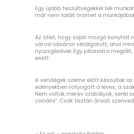
Egy újabb feszültségekkel teli munka
már nem talált örömet a munkájában
Az ötlet, hogy saját mozgó konyhát nyi
városi vásáron sétálgatott, ahol minde
nyüzsgésével. Egy pillanatra megállt,
esett.
A vendégek szeme előtt készültek az é
edényekben rotyogott a leves, a sza
Nem voltak merev szabályok, senki s
csinálni”. Csak tisztán áradó szenvedé
– Ez az! – gondolta Balázs.