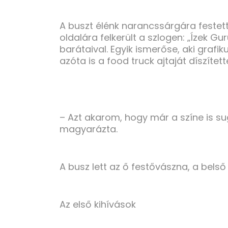
A buszt élénk narancssárgára festett
oldalára felkerült a szlogen: „Ízek Gu
barátaival. Egyik ismerőse, aki grafi
azóta is a food truck ajtaját díszített
– Azt akarom, hogy már a színe is suga
magyarázta.
A busz lett az ő festővászna, a belső
Az első kihívások