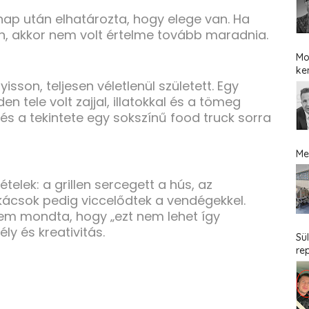
nap után elhatározta, hogy elege van. Ha
, akkor nem volt értelme tovább maradnia.
Mo
ke
sson, teljesen véletlenül született. Egy
n tele volt zajjal, illatokkal és a tömeg
 és a tekintete egy sokszínű food truck sorra
Me
telek: a grillen sercegett a hús, az
kácsok pedig viccelődtek a vendégekkel.
em mondta, hogy „ezt nem lehet így
ly és kreativitás.
Sü
re