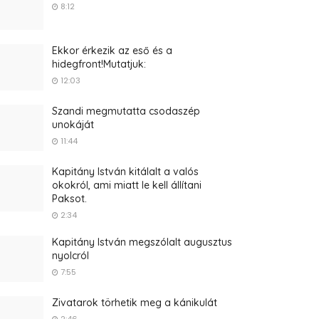
8:12
Ekkor érkezik az eső és a
hidegfront!Mutatjuk:
12:03
Szandi megmutatta csodaszép
unokáját
11:44
Kapitány István kitálalt a valós
okokról, ami miatt le kell állítani
Paksot.
2:34
Kapitány István megszólalt augusztus
nyolcról
7:55
Zivatarok törhetik meg a kánikulát