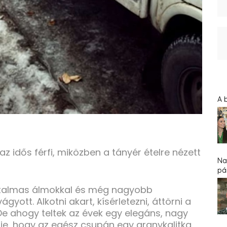
A 
idős férfi, miközben a tányér ételre nézett
Na
pár
 hatalmas álmokkal és még nagyobb
yott. Alkotni akart, kísérletezni, áttörni a
e ahogy teltek az évek egy elegáns, nagy
nnie, hogy az egész csupán egy aranykalitka