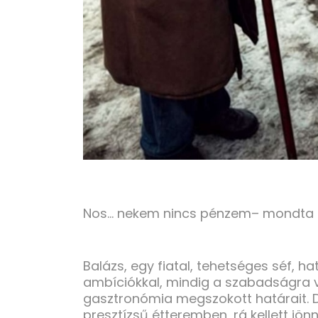
Nos… nekem nincs pénzem– mondta az 
Balázs, egy fiatal, tehetséges séf,
ambíciókkal, mindig a szabadságra vág
gasztronómia megszokott határait. D
presztízsű étteremben, rá kellett jö