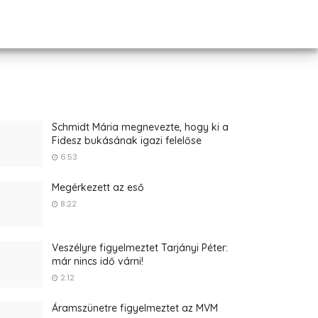
Schmidt Mária megnevezte, hogy ki a
Fidesz bukásának igazi felelőse
6:53
Megérkezett az eső
8:22
Veszélyre figyelmeztet Tarjányi Péter:
már nincs idő várni!
2:12
Áramszünetre figyelmeztet az MVM