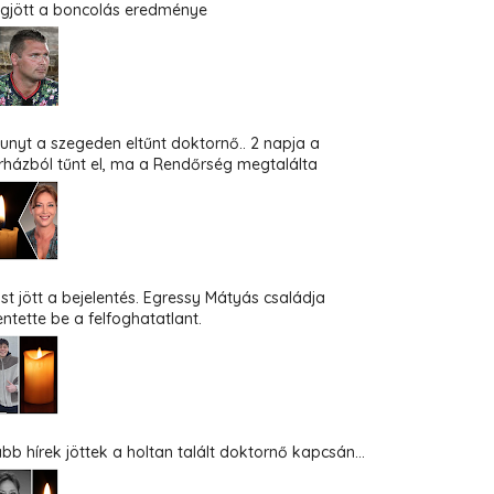
gjött a boncolás eredménye
hunyt a szegeden eltűnt doktornő.. 2 napja a
rházból tűnt el, ma a Rendőrség megtalálta
st jött a bejelentés. Egressy Mátyás családja
entette be a felfoghatatlant.
abb hírek jöttek a holtan talált doktornő kapcsán...