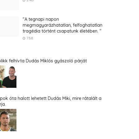
2:46
"A tegnapi napon
megmagyarázhatatlan, felfoghatatlan
tragédia történt csapatunk életében. "
7:58
blikk felhívta Dudás Miklós gyászoló párját
pok óta halott lehetett Dudás Miki, mire rátalált a
ja.