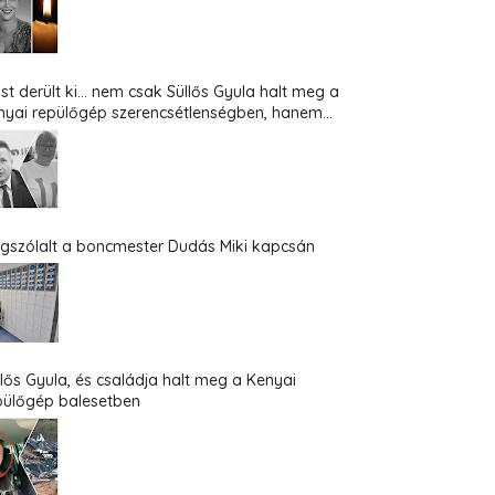
st derült ki... nem csak Süllős Gyula halt meg a
nyai repülőgép szerencsétlenségben, hanem...
gszólalt a boncmester Dudás Miki kapcsán
llős Gyula, és családja halt meg a Kenyai
pülőgép balesetben