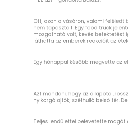
Ott, azon a vásáron, valami feléledt 
nem tapasztalt. Egy food truck jelent
mozgatható volt, kevés befektetést i
láthatta az emberek reakcióit az étele
Egy hónappal később megvette az el
Azt mondani, hogy az állapota „rossz”
nyikorgó ajtók, széthulló belső tér. D
Teljes lendülettel belevetette magát