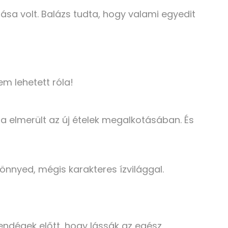
ása volt. Balázs tudta, hogy valami egyedit
m lehetett róla!
a elmerült az új ételek megalkotásában. És
önnyed, mégis karakteres ízvilággal.
 vendégek előtt, hogy lássák az egész