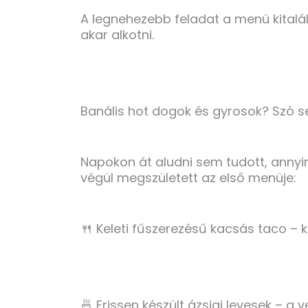
A legnehezebb feladat a menü kitalál
akar alkotni.
Banális hot dogok és gyrosok? Szó se
Napokon át aludni sem tudott, annyir
végül megszületett az első menüje:
🍴 Keleti fűszerezésű kacsás taco – k
🍜 Frissen készült ázsiai levesek – a