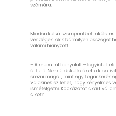
számára.
Minden külső szempontból tökéletesne
vendégek, akik bármilyen összeget ha
valami hiányzott.
– A menü túl bonyolult – legyintettek
állt elő. Nem érdekelte őket a kreativ
érezni magát, mint egy fogaskerék eg
Valakinek ez lehet, hogy kényelmes v
ismételgetni. Kockázatot akart vállal
alkotni.