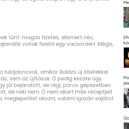
Me
k tűnt: magas fizetés, elismert név,
El
kó
jlandók voltak fizetni egy vacsoráért. Mégis,
 a tulajdonosok, amikor Balázs új ötletekkel
itás, sem az újítások. Ő pedig kezdte úgy
Mo
jel
y jól bejáratott, de régi, poros gépezetben.
olt, de neki nem. Ő nem akart más receptjeit
ni, meglepetést okozni, valami igazán sajátot
Új