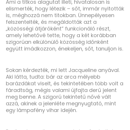
Ami a titkos alagutat illeti, hivatalosan is
elismerték, hogy létezik – sőt, immár nyitották
is, méghozzá nem titokban. Ünnepélyesen
felszentelték, és megáldották azt a
„közösségi átjáróként” funkcionáló részt,
amely lehetővé tette, hogy a két korábban
szigorúan elkülönülő közösség időnként
együtt imádkozzon, énekeljen, sőt, tanuljon is.
Sokan kérdezték, mi lett Jacqueline anyával.
Aki látta, tudta: bár az arca mélyebb
barázdákat viselt, és tekintetében több volt a
fáradtság, mégis valami újfajta derű jelent
meg benne. A szigorú tekintetű nővé vált
azzá, akinek a jelenléte megnyugtató, mint
egy lámpafény vihar idején.