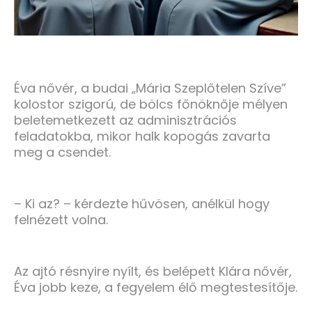
Éva nővér, a budai „Mária Szeplőtelen Szíve”
kolostor szigorú, de bölcs főnöknője mélyen
beletemetkezett az adminisztrációs
feladatokba, mikor halk kopogás zavarta
meg a csendet.
– Ki az? – kérdezte hűvösen, anélkül hogy
felnézett volna.
Az ajtó résnyire nyílt, és belépett Klára nővér,
Éva jobb keze, a fegyelem élő megtestesítője.