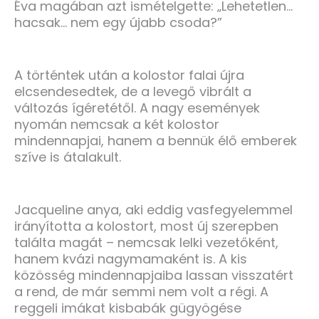
Éva magában azt ismételgette: „Lehetetlen…
hacsak… nem egy újabb csoda?”
A történtek után a kolostor falai újra
elcsendesedtek, de a levegő vibrált a
változás ígéretétől. A nagy események
nyomán nemcsak a két kolostor
mindennapjai, hanem a bennük élő emberek
szíve is átalakult.
Jacqueline anya, aki eddig vasfegyelemmel
irányította a kolostort, most új szerepben
találta magát – nemcsak lelki vezetőként,
hanem kvázi nagymamaként is. A kis
közösség mindennapjaiba lassan visszatért
a rend, de már semmi nem volt a régi. A
reggeli imákat kisbabák gügyögése