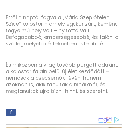
Ettől a naptól fogva a „Mária Szeplőtelen
Szíve” kolostor – amely egykor zárt, kemény
fegyelmű hely volt – nyitottá vált.
Befogadóbbá, emberségesebbé, és talán, a
szó legmélyebb értelmében: istenibbé.
És miközben a világ tovább pörgött odakint,
a kolostor falain belül új élet kezdődött –
nemcsak a csecsemők révén, hanem
azokban is, akik tanultak a hibáikból, és
megtanultak újra bízni, hinni, és szeretni.