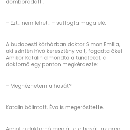
domborodott…
– Ezt… nem lehet… – suttogta maga elé.
A budapesti kórházban doktor Simon Emília,
aki szintén hívő keresztény volt, fogadta őket.
Amikor Katalin elmondta a tüneteket, a
doktornő egy ponton megkérdezte:
– Megnézhetem a hasát?
Katalin bólintott, Éva is megerősítette.
Amint a doktornő meglátta a hasát, az arca