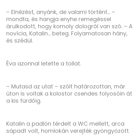
– Elnézést, anyánk, de valami történt… –
mondta, és hangja enyhe remegéssel
árulkodott, hogy komoly dologról van szó. – A
novícia, Katalin… beteg. Folyamatosan hány,
és szédül.
Éva azonnal letette a tollat.
– Mutasd az utat – szólt határozottan, már
úton is voltak a kolostor csendes folyosóin át
a kis fürdőig.
Katalin a padlón térdelt a WC mellett, arca
sápadt volt, homlokán verejték gyöngyözött.