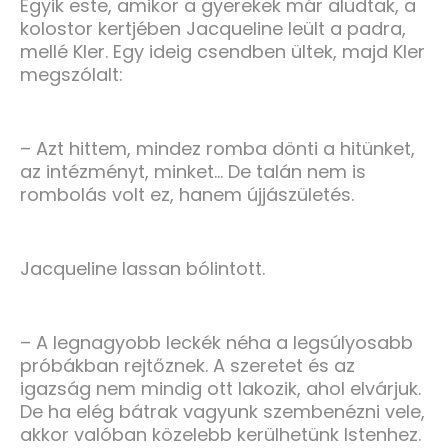
Egyik este, amikor a gyerekek már aludtak, a
kolostor kertjében Jacqueline leült a padra,
mellé Kler. Egy ideig csendben ültek, majd Kler
megszólalt:
– Azt hittem, mindez romba dönti a hitünket,
az intézményt, minket… De talán nem is
rombolás volt ez, hanem újjászületés.
Jacqueline lassan bólintott.
– A legnagyobb leckék néha a legsúlyosabb
próbákban rejtőznek. A szeretet és az
igazság nem mindig ott lakozik, ahol elvárjuk.
De ha elég bátrak vagyunk szembenézni vele,
akkor valóban közelebb kerülhetünk Istenhez.