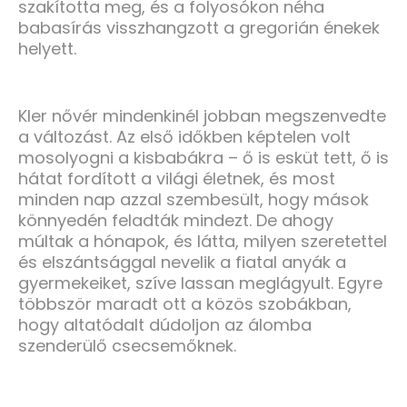
szakította meg, és a folyosókon néha
babasírás visszhangzott a gregorián énekek
helyett.
Kler nővér mindenkinél jobban megszenvedte
a változást. Az első időkben képtelen volt
mosolyogni a kisbabákra – ő is esküt tett, ő is
hátat fordított a világi életnek, és most
minden nap azzal szembesült, hogy mások
könnyedén feladták mindezt. De ahogy
múltak a hónapok, és látta, milyen szeretettel
és elszántsággal nevelik a fiatal anyák a
gyermekeiket, szíve lassan meglágyult. Egyre
többször maradt ott a közös szobákban,
hogy altatódalt dúdoljon az álomba
szenderülő csecsemőknek.