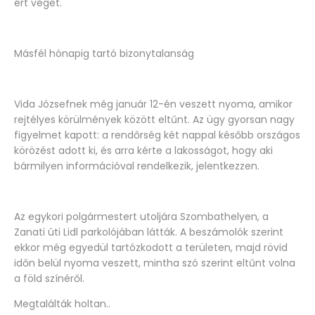
ért véget.
Másfél hónapig tartó bizonytalanság
Vida Józsefnek még január 12-én veszett nyoma, amikor
rejtélyes körülmények között eltűnt. Az ügy gyorsan nagy
figyelmet kapott: a rendőrség két nappal később országos
körözést adott ki, és arra kérte a lakosságot, hogy aki
bármilyen információval rendelkezik, jelentkezzen.
Az egykori polgármestert utoljára Szombathelyen, a
Zanati úti Lidl parkolójában látták. A beszámolók szerint
ekkor még egyedül tartózkodott a területen, majd rövid
időn belül nyoma veszett, mintha szó szerint eltűnt volna
a föld színéről.
Megtalálták holtan..