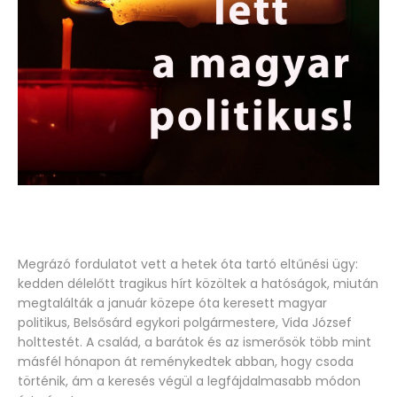
Megrázó fordulatot vett a hetek óta tartó eltűnési ügy:
kedden délelőtt tragikus hírt közöltek a hatóságok, miután
megtalálták a január közepe óta keresett magyar
politikus, Belsősárd egykori polgármestere, Vida József
holttestét. A család, a barátok és az ismerősök több mint
másfél hónapon át reménykedtek abban, hogy csoda
történik, ám a keresés végül a legfájdalmasabb módon