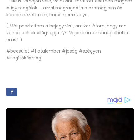
- Ne is törődjön vele, valószìnű fordított esetben magam
is így reagálok. - azzal megragadta a csomagjaim és
kérdőn nézett rám, hogy merre vigye.
( Már posztoltam a bejegyzést, amikor látom, hogy ma
van az idősek világnapja. 🙂 . Vajon immár ünnepelhetek
én is? )
#becsület #fiatalember #jóság #szégyen
#segítőkészség