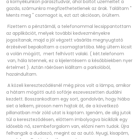
a környékünkön parasztudvar, ahol boltot üzemeltet a
gazda, számunkra megfizethetetlenek az árak. Találtam "
Ments meg " csomagot is, ezt azt akciósan, örültem.
Fizettem a pénztárnál, a telefonommal lecsippantottam
az applikációt, melyek további kedvezményekre
jogosítanak, majd a jól végzett vásárlás megnyugtató
érzésével bepakoltam a csomagtartóba. Még ültem kicsit
a volán mögött, mert felhívott valaki. ( két.telefonom
van, hála Istennek, ez a kijelentésem a későbbiekben nyer
értelmet ). Aztán ráérősen kiálltam a parkolóból,
hazaindultam.
A közeli kereszteződésnél még piros volt a lámpa, amikor
a hátam mögötti autó sofőrje eszeveszetten dudálni
kezdett. Bosszankodtam egy sort, gondolván, hogy hiába
siet a lelkem, piroson nem hajtok át, de a következő
pillanatban már zöld utat is kaptam. Igenám, de alig jutok
túl a kereszteződésen, előttem imbolyogva biciklizik egy
idősebb nő, szembeforgalom van, előzni nem tudok. Újra
felhangzik a dudaszó, megint az az autó. Nyugi, kisapám,