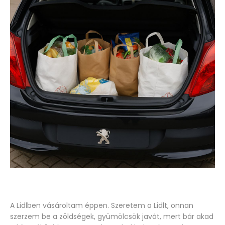
A Lidlben vásároltam éppen. Szeretem a Lidlt, onnan
szerzem be a zöldségek, gyümölcsök javát, mert bár akad