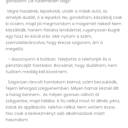
gondolom. De türelmetlen vagy!
Végre hazaérek, leparkolok, utolér a másik autó, az
amelyik dudált, ő is leparkol. No, gondoltam, kászálódj csak
ki öcsém, majd jól megmondom a magamét neked! Nem
kászálódik, hanem fiatalos lendülettel, ruganyosan kiugrik
egy húsz év körüli srác. Már nyitom a szám,
szemöldökráncolva, hogy érezze szigorom, ám ő
megelőz.
- Asszonyom! A boltban felejtette a telefonját és a
pénztárcáját fizetéskor. Bocsánat, hogy dudáltam, nem
tudtam meddig kell követnem.
Szigorúan ráncolt homlokom kisimul, szám becsukódik,
fejem lehorgad szégyenemben. Milyen hamar kéznél állt
a harag bennem… és milyen gyorsan váltott át
szégyenbe, majd hálába. A fiú nélkül most itt állnék, pénz,
iratok és applikációs telefon nélkül. Nem vettem észre,
hisz csak a kedvezményt adó alkalmazások miatt
használom.