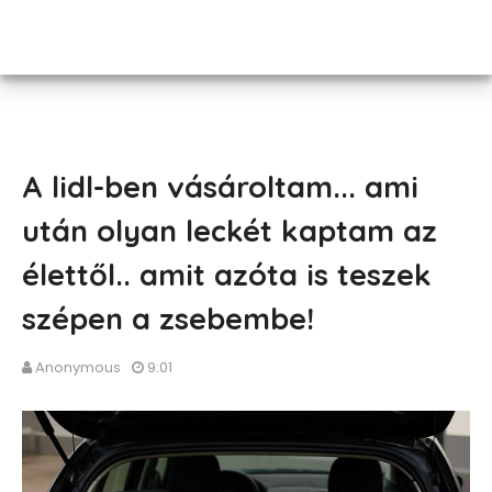
A lidl-ben vásároltam... ami
után olyan leckét kaptam az
élettől.. amit azóta is teszek
szépen a zsebembe!
Anonymous
9:01