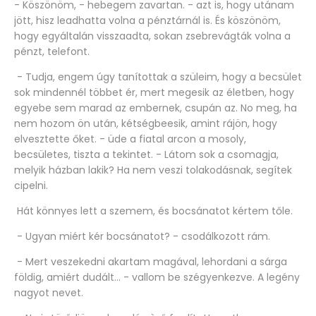
- Köszönöm, - hebegem zavartan. - azt is, hogy utánam
jött, hisz leadhatta volna a pénztárnál is. És köszönöm,
hogy egyáltalán visszaadta, sokan zsebrevágták volna a
pénzt, telefont.
- Tudja, engem úgy tanítottak a szüleim, hogy a becsület
sok mindennél többet ér, mert megesik az életben, hogy
egyebe sem marad az embernek, csupán az. No meg, ha
nem hozom ön után, kétségbeesik, amint rájön, hogy
elvesztette őket. - üde a fiatal arcon a mosoly,
becsületes, tiszta a tekintet. - Látom sok a csomagja,
melyik házban lakik? Ha nem veszi tolakodásnak, segítek
cipelni.
Hát könnyes lett a szemem, és bocsánatot kértem tőle.
- Ugyan miért kér bocsánatot? - csodálkozott rám.
- Mert veszekedni akartam magával, lehordani a sárga
földig, amiért dudált... - vallom be szégyenkezve. A legény
nagyot nevet.