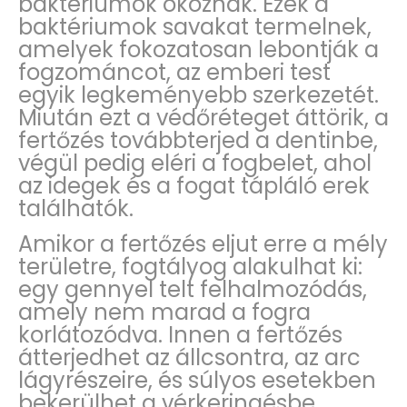
baktériumok okoznak. Ezek a
baktériumok savakat termelnek,
amelyek fokozatosan lebontják a
fogzománcot, az emberi test
egyik legkeményebb szerkezetét.
Miután ezt a védőréteget áttörik, a
fertőzés továbbterjed a dentinbe,
végül pedig eléri a fogbelet, ahol
az idegek és a fogat tápláló erek
találhatók.
Amikor a fertőzés eljut erre a mély
területre, fogtályog alakulhat ki:
egy gennyel telt felhalmozódás,
amely nem marad a fogra
korlátozódva. Innen a fertőzés
átterjedhet az állcsontra, az arc
lágyrészeire, és súlyos esetekben
bekerülhet a vérkeringésbe.