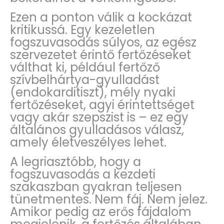
Ezen a ponton válik a kockázat
kritikussá. Egy kezeletlen
fogszuvasodás súlyos, az egész
szervezetet érintő fertőzéseket
válthat ki, például fertőző
szívbelhártya-gyulladást
(endokarditiszt), mély nyaki
fertőzéseket, agyi érintettséget
vagy akár szepszist is – ez egy
általános gyulladásos válasz,
amely életveszélyes lehet.
A legriasztóbb, hogy a
fogszuvasodás a kezdeti
szakaszban gyakran teljesen
tünetmentes. Nem fáj. Nem jelez.
Amikor pedig az erős fájdalom