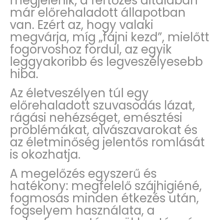
megjelenik, a fertőzés általában
már előrehaladott állapotban
van. Ezért az, hogy valaki
megvárja, míg „fájni kezd”, mielőtt
fogorvoshoz fordul, az egyik
leggyakoribb és legveszélyesebb
hiba.
Az életveszélyen túl egy
előrehaladott szuvasodás lázat,
rágási nehézséget, emésztési
problémákat, alvászavarokat és
az életminőség jelentős romlását
is okozhatja.
A megelőzés egyszerű és
hatékony: megfelelő szájhigiéné,
fogmosás minden étkezés után,
fogselyem használata, a