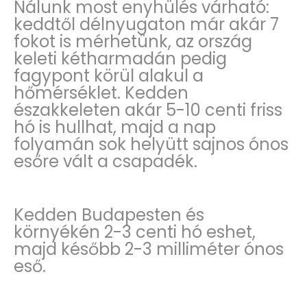
Nálunk most enyhülés várható:
keddtől délnyugaton már akár 7
fokot is mérhetünk, az ország
keleti kétharmadán pedig
fagypont körül alakul a
hőmérséklet. Kedden
északkeleten akár 5-10 centi friss
hó is hullhat, majd a nap
folyamán sok helyütt sajnos ónos
esőre vált a csapadék.
Kedden Budapesten és
környékén 2-3 centi hó eshet,
majd később 2-3 milliméter ónos
eső.