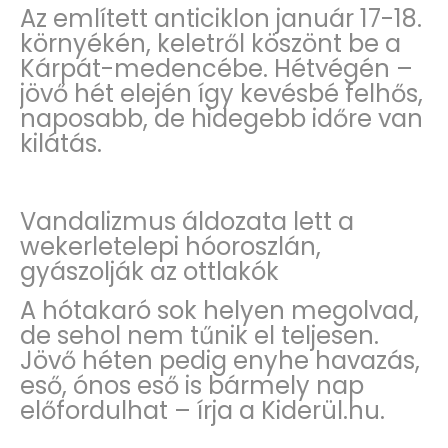
Az említett anticiklon január 17-18.
környékén, keletről köszönt be a
Kárpát-medencébe. Hétvégén –
jövő hét elején így kevésbé felhős,
naposabb, de hidegebb időre van
kilátás.
Vandalizmus áldozata lett a
wekerletelepi hóoroszlán,
gyászolják az ottlakók
A hótakaró sok helyen megolvad,
de sehol nem tűnik el teljesen.
Jövő héten pedig enyhe havazás,
eső, ónos eső is bármely nap
előfordulhat – írja a Kiderül.hu.