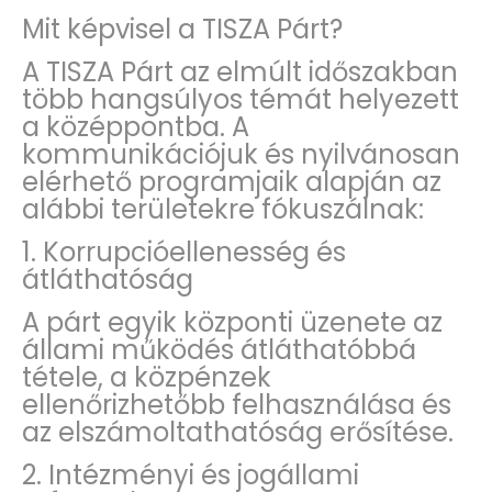
Mit képvisel a TISZA Párt?
A TISZA Párt az elmúlt időszakban
több hangsúlyos témát helyezett
a középpontba. A
kommunikációjuk és nyilvánosan
elérhető programjaik alapján az
alábbi területekre fókuszálnak:
1. Korrupcióellenesség és
átláthatóság
A párt egyik központi üzenete az
állami működés átláthatóbbá
tétele, a közpénzek
ellenőrizhetőbb felhasználása és
az elszámoltathatóság erősítése.
2. Intézményi és jogállami