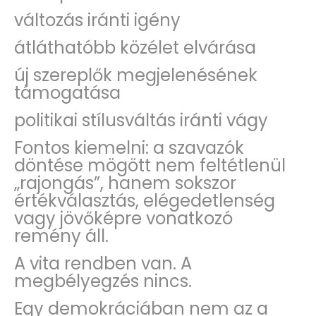
változás iránti igény
átláthatóbb közélet elvárása
új szereplők megjelenésének
támogatása
politikai stílusváltás iránti vágy
Fontos kiemelni: a szavazók
döntése mögött nem feltétlenül
„rajongás”, hanem sokszor
értékválasztás, elégedetlenség
vagy jövőképre vonatkozó
remény áll.
A vita rendben van. A
megbélyegzés nincs.
Egy demokráciában nem az a