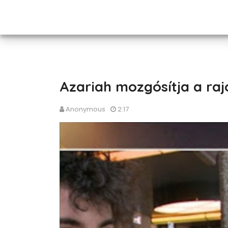
Azariah mozgósítja a raj
Anonymous
2:17