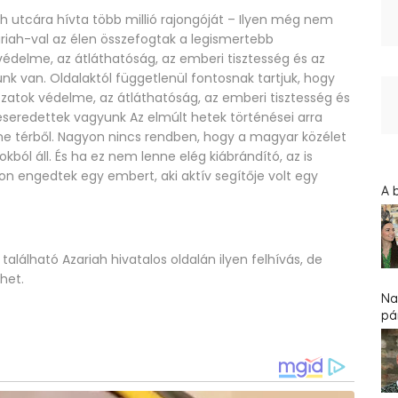
h utcára hívta több millió rajongóját – Ilyen még nem
riah-val az élen összefogtak a legismertebb
védelme, az átláthatóság, az emberi tisztesség és az
nk van. Oldalaktól függetlenül fontosnak tartjuk, hogy
zatok védelme, az átláthatóság, az emberi tisztesség és
eseredettek vagyunk Az elmúlt hetek történései arra
line térből. Nagyon nincs rendben, hogy a magyar közélet
okból áll. És ha ez nem lenne elég kiábrándító, az is
n engedtek egy embert, aki aktív segítője volt egy
A 
 található Azariah hivatalos oldalán ilyen felhívás, de
het.
Na
pár