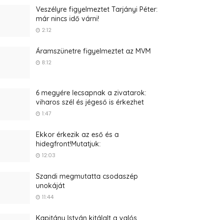
Veszélyre figyelmeztet Tarjányi Péter:
már nincs idő várni!
2:12
Áramszünetre figyelmeztet az MVM
8:12
6 megyére lecsapnak a zivatarok:
viharos szél és jégeső is érkezhet
1:47
Ekkor érkezik az eső és a
hidegfront!Mutatjuk:
12:03
Szandi megmutatta csodaszép
unokáját
11:44
Kapitány István kitálalt a valós