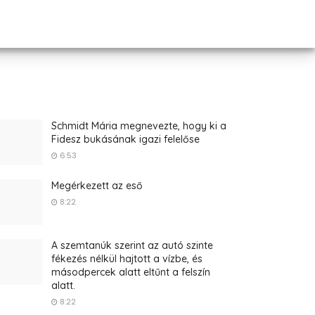
Schmidt Mária megnevezte, hogy ki a
Fidesz bukásának igazi felelőse
6:53
Megérkezett az eső
8:22
A szemtanúk szerint az autó szinte
fékezés nélkül hajtott a vízbe, és
másodpercek alatt eltűnt a felszín
alatt.
8:22