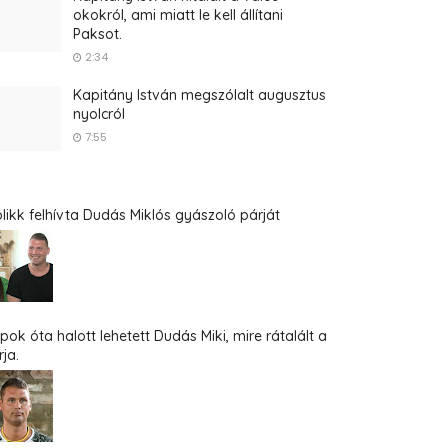
okokról, ami miatt le kell állítani
Paksot.
2:34
Kapitány István megszólalt augusztus
nyolcról
7:55
blikk felhívta Dudás Miklós gyászoló párját
pok óta halott lehetett Dudás Miki, mire rátalált a
ja.