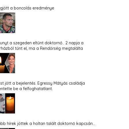
gjött a boncolás eredménye
hunyt a szegeden eltűnt doktornő.. 2 napja a
rházból tűnt el, ma a Rendőrség megtalálta
st jött a bejelentés. Egressy Mátyás családja
entette be a felfoghatatlant.
abb hírek jöttek a holtan talált doktornő kapcsán...