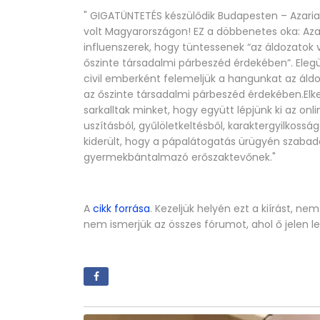
" GIGATÜNTETÉS készülődik Budapesten – Azaria
volt Magyarországon! EZ a döbbenetes oka: Aza
influenszerek, hogy tüntessenek “az áldozatok 
őszinte társadalmi párbeszéd érdekében”. Elegü
civil emberként felemeljük a hangunkat az áldo
az őszinte társadalmi párbeszéd érdekében.Elk
sarkalltak minket, hogy együtt lépjünk ki az on
uszításból, gyűlöletkeltésből, karaktergyilkosság
kiderült, hogy a pápalátogatás ürügyén szabado
gyermekbántalmazó erőszaktevőnek."
A
cikk forrása
. Kezeljük helyén ezt a kiírást, nem
nem ismerjük az összes fórumot, ahol ő jelen le