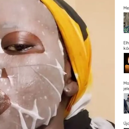
Me
El
kó
Mo
jel
Új