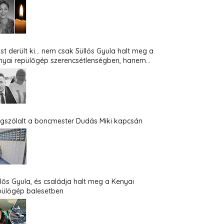
st derült ki... nem csak Süllős Gyula halt meg a
nyai repülőgép szerencsétlenségben, hanem...
gszólalt a boncmester Dudás Miki kapcsán
llős Gyula, és családja halt meg a Kenyai
pülőgép balesetben