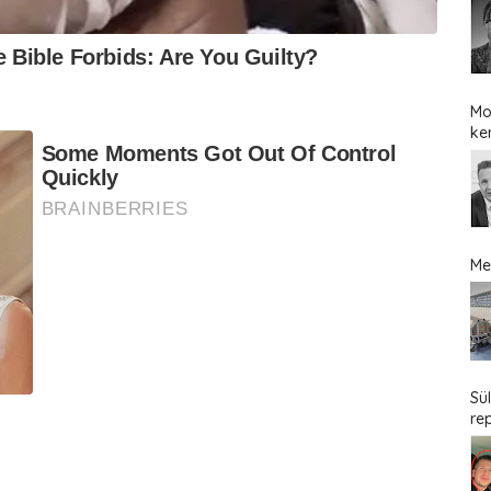
Mo
ke
Me
Sü
re